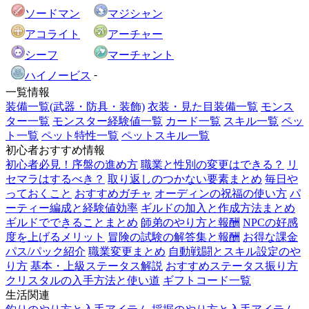
ソードマン
マジシャン
アコライト
アーチャー
シーフ
マーチャント
-
ハイノービス
一覧情報
装備一覧(武器・防具・装飾)
衣装・見た目装備一覧
モンス
ター一覧
モンスター経験値一覧
カード一覧
スキル一覧
ペッ
ト一覧
ペット特性一覧
ペットスキル一覧
初心者おすすめ情報
初心者必見！序盤の進め方
職業と性別の変更はできる？
リ
セマラはするべき？
取り返しのつかない要素まとめ
毎日や
っておくこと
おすすめガチャ
オーディンの祝福の使い方
パ
ーティー編成と経験値効率
ギルドの加入と作成方法まとめ
ギルドでできることまとめ
師弟のやり方と報酬
NPCの好感
度を上げるメリット
冒険の試験の解答集と報酬
お得な課金
パス/パック紹介
職業変更まとめ
自動戦闘とスキル設定のや
り方
基本・上級ステータス解説
おすすめステータス振り方
クリスタルの入手方法と使い道
ギフトコード一覧
生活関連