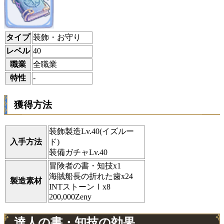
タイプ
装飾・お守り
レベル
40
職業
全職業
特性
-
獲得方法
装飾製造Lv.40(イズルー
入手方法
ド)
装備ガチャLv.40
冒険者の書・知技x1
海賊船長の折れた歯x24
製造素材
INTストーンⅠx8
200,000Zeny
達人の書・知技の効果