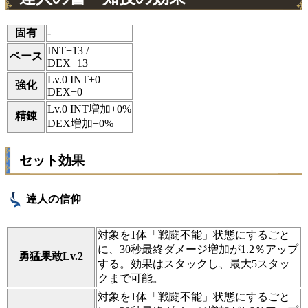
固有
-
INT+13 /
ベース
DEX+13
Lv.0 INT+0
強化
DEX+0
Lv.0 INT増加+0%
精錬
DEX増加+0%
セット効果
達人の信仰
対象を1体「戦闘不能」状態にするごと
に、30秒最終ダメージ増加が1.2％アップ
勇猛果敢Lv.2
する。効果はスタックし、最大5スタッ
クまで可能。
対象を1体「戦闘不能」状態にするごと