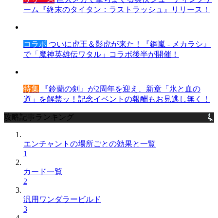
ーム『終末のタイタン：ラストラッシュ』リリース！
コラボ
ついに虎王＆影虎が来た！『鋼嵐 - メカラシ』
で「魔神英雄伝ワタル」コラボ後半が開催！
特集
『鈴蘭の剣』が2周年を迎え、新章「氷と血の
道」を解禁ッ！記念イベントの報酬もお見逃し無く！
攻略記事ランキング
エンチャントの場所ごとの効果と一覧
1
カード一覧
2
汎用ワンダラービルド
3