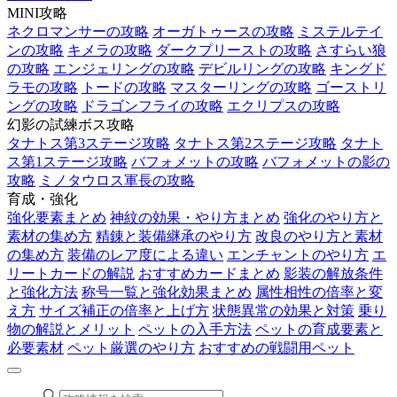
MINI攻略
ネクロマンサーの攻略
オーガトゥースの攻略
ミステルテイ
ンの攻略
キメラの攻略
ダークプリーストの攻略
さすらい狼
の攻略
エンジェリングの攻略
デビルリングの攻略
キングド
ラモの攻略
トードの攻略
マスターリングの攻略
ゴーストリ
ングの攻略
ドラゴンフライの攻略
エクリプスの攻略
幻影の試練ボス攻略
タナトス第3ステージ攻略
タナトス第2ステージ攻略
タナト
ス第1ステージ攻略
バフォメットの攻略
バフォメットの影の
攻略
ミノタウロス軍長の攻略
育成・強化
強化要素まとめ
神紋の効果・やり方まとめ
強化のやり方と
素材の集め方
精錬と装備継承のやり方
改良のやり方と素材
の集め方
装備のレア度による違い
エンチャントのやり方
エ
リートカードの解説
おすすめカードまとめ
影装の解放条件
と強化方法
称号一覧と強化効果まとめ
属性相性の倍率と変
え方
サイズ補正の倍率と上げ方
状態異常の効果と対策
乗り
物の解説とメリット
ペットの入手方法
ペットの育成要素と
必要素材
ペット厳選のやり方
おすすめの戦闘用ペット