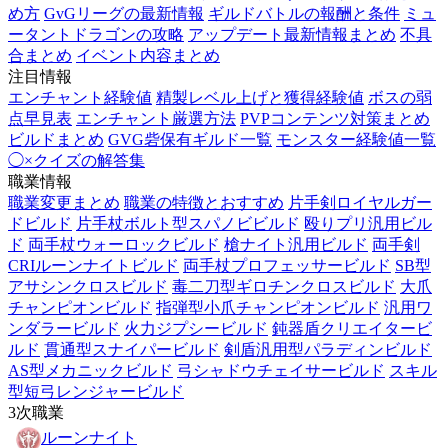
め方
GvGリーグの最新情報
ギルドバトルの報酬と条件
ミュ
ータントドラゴンの攻略
アップデート最新情報まとめ
不具
合まとめ
イベント内容まとめ
注目情報
エンチャント経験値
精製レベル上げと獲得経験値
ボスの弱
点早見表
エンチャント厳選方法
PVPコンテンツ対策まとめ
ビルドまとめ
GVG砦保有ギルド一覧
モンスター経験値一覧
◯×クイズの解答集
職業情報
職業変更まとめ
職業の特徴とおすすめ
片手剣ロイヤルガー
ドビルド
片手杖ボルト型スパノビビルド
殴りプリ汎用ビル
ド
両手杖ウォーロックビルド
槍ナイト汎用ビルド
両手剣
CRIルーンナイトビルド
両手杖プロフェッサービルド
SB型
アサシンクロスビルド
毒二刀型ギロチンクロスビルド
大爪
チャンピオンビルド
指弾型小爪チャンピオンビルド
汎用ワ
ンダラービルド
火力ジプシービルド
鈍器盾クリエイタービ
ルド
貫通型スナイパービルド
剣盾汎用型パラディンビルド
AS型メカニックビルド
弓シャドウチェイサービルド
スキル
型短弓レンジャービルド
3次職業
ルーンナイト