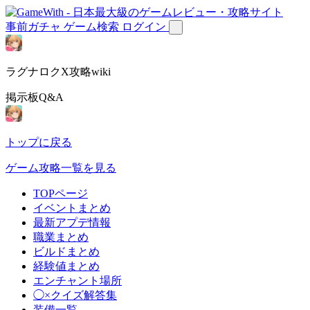
事前ガチャ
ゲーム検索
ログイン
ラグナロクX攻略wiki
掲示板Q&A
トップに戻る
ゲーム攻略一覧を見る
TOPページ
イベントまとめ
最新アプデ情報
職業まとめ
ビルドまとめ
経験値まとめ
エンチャント場所
◯×クイズ解答集
装備一覧