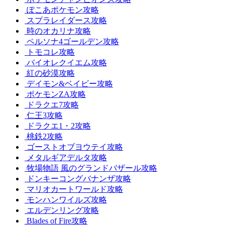
ぽこあポケモン攻略
スプラレイダース攻略
時のオカリナ攻略
ペルソナ4ゴールデン攻略
トモコレ攻略
バイオレクイエム攻略
紅の砂漠攻略
デイモン&ベイビー攻略
ポケモンZA攻略
ドラクエ7攻略
仁王3攻略
ドラクエ1・2攻略
桃鉄2攻略
ゴーストオブヨウテイ攻略
メタルギアデルタ攻略
牧場物語 風のグランドバザール攻略
ドンキーコングバナンザ攻略
マリオカートワールド攻略
モンハンワイルズ攻略
エルデンリング攻略
Blades of Fire攻略