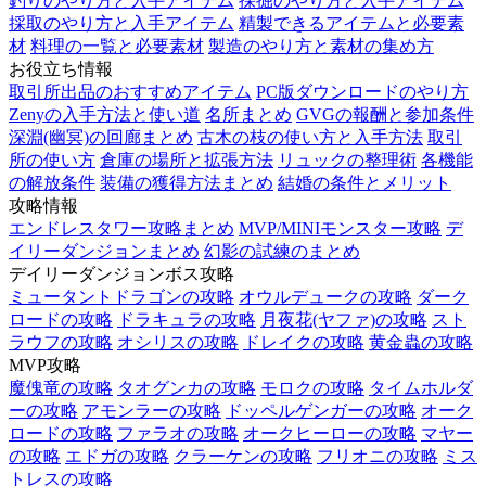
釣りのやり方と入手アイテム
採掘のやり方と入手アイテム
採取のやり方と入手アイテム
精製できるアイテムと必要素
材
料理の一覧と必要素材
製造のやり方と素材の集め方
お役立ち情報
取引所出品のおすすめアイテム
PC版ダウンロードのやり方
Zenyの入手方法と使い道
名所まとめ
GVGの報酬と参加条件
深淵(幽冥)の回廊まとめ
古木の枝の使い方と入手方法
取引
所の使い方
倉庫の場所と拡張方法
リュックの整理術
各機能
の解放条件
装備の獲得方法まとめ
結婚の条件とメリット
攻略情報
エンドレスタワー攻略まとめ
MVP/MINIモンスター攻略
デ
イリーダンジョンまとめ
幻影の試練のまとめ
デイリーダンジョンボス攻略
ミュータントドラゴンの攻略
オウルデュークの攻略
ダーク
ロードの攻略
ドラキュラの攻略
月夜花(ヤファ)の攻略
スト
ラウフの攻略
オシリスの攻略
ドレイクの攻略
黄金蟲の攻略
MVP攻略
魔傀竜の攻略
タオグンカの攻略
モロクの攻略
タイムホルダ
ーの攻略
アモンラーの攻略
ドッペルゲンガーの攻略
オーク
ロードの攻略
ファラオの攻略
オークヒーローの攻略
マヤー
の攻略
エドガの攻略
クラーケンの攻略
フリオニの攻略
ミス
トレスの攻略