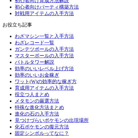
初心者向け育成方法解説
初心者向けパーティ構築方法
対戦用アイテムの入手方法
お役立ち記事
わざマシン一覧と入手方法
わざレコード一覧
ガンテツボールの入手方法
マスターボールの入手方法
バトルタワー解説
効率のいいレベル上げ方法
効率のいいお金稼ぎ
ワット(W)の効率的な稼ぎ方
育成用アイテムの入手方法
役立つ人まとめ
メタモンの厳選方法
特殊な進化方法まとめ
進化の石の入手方法
見つけづらいポケモンの出現場所
化石ポケモンの復元方法
固定シンボルってなに？