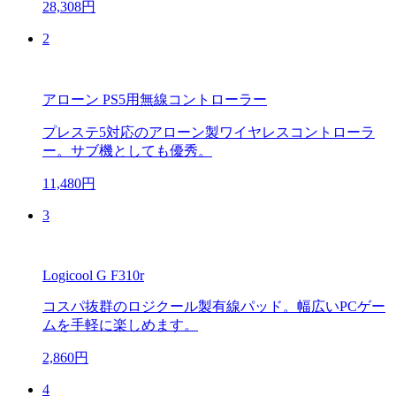
28,308円
2
アローン PS5用無線コントローラー
プレステ5対応のアローン製ワイヤレスコントローラ
ー。サブ機としても優秀。
11,480円
3
Logicool G F310r
コスパ抜群のロジクール製有線パッド。幅広いPCゲー
ムを手軽に楽しめます。
2,860円
4