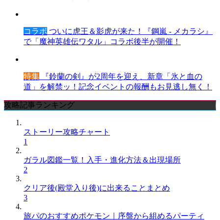
コラボ
ついに虎王＆影虎が来た！『鋼嵐 - メカラシ』
で「魔神英雄伝ワタル」コラボ後半が開催！
特集
『鈴蘭の剣』が2周年を迎え、新章「氷と血の
道」を解禁ッ！記念イベントの報酬もお見逃し無く！
攻略記事ランキング
ストーリー攻略チャート
1
ガラル図鑑一覧！入手・進化方法＆出現場所
2
クリア後(殿堂入り後)に出来ることまとめ
3
旅パのおすすめポケモン｜序盤から組めるパーティ