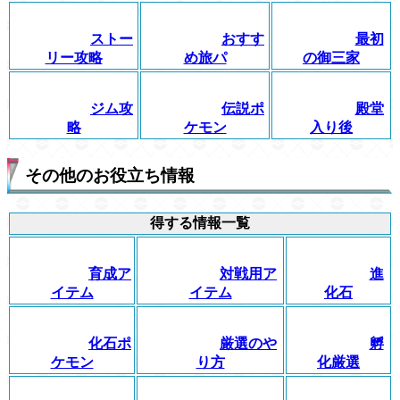
ストー
おすす
最初
リー攻略
め旅パ
の御三家
ジム攻
伝説ポ
殿堂
略
ケモン
入り後
その他のお役立ち情報
得する情報一覧
育成ア
対戦用ア
進
イテム
イテム
化石
化石ポ
厳選のや
孵
ケモン
り方
化厳選