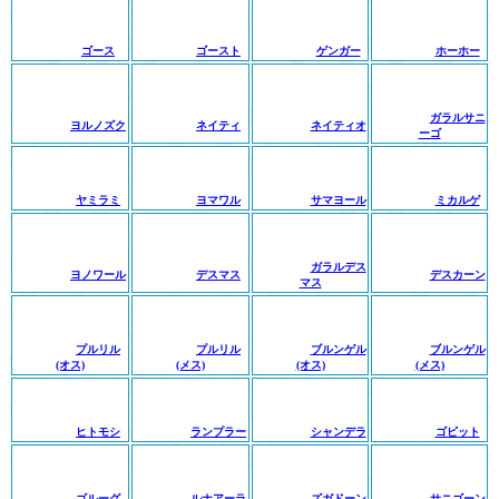
ゴース
ゴースト
ゲンガー
ホーホー
ガラルサニ
ヨルノズク
ネイティ
ネイティオ
ーゴ
ヤミラミ
ヨマワル
サマヨール
ミカルゲ
ガラルデス
ヨノワール
デスマス
デスカーン
マス
プルリル
プルリル
ブルンゲル
ブルンゲル
(オス)
(メス)
(オス)
(メス)
ヒトモシ
ランプラー
シャンデラ
ゴビット
ゴルーグ
ルナアーラ
ズガドーン
サニゴーン