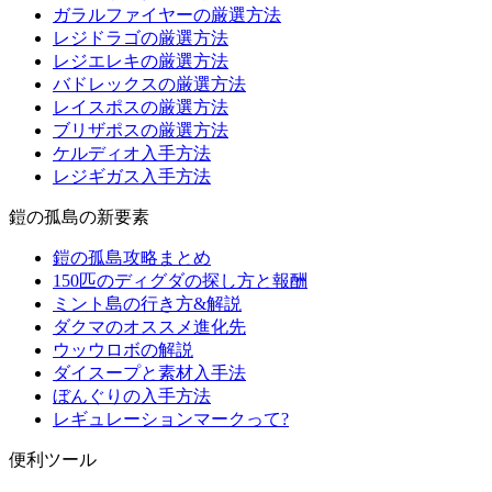
ガラルファイヤーの厳選方法
レジドラゴの厳選方法
レジエレキの厳選方法
バドレックスの厳選方法
レイスポスの厳選方法
ブリザポスの厳選方法
ケルディオ入手方法
レジギガス入手方法
鎧の孤島の新要素
鎧の孤島攻略まとめ
150匹のディグダの探し方と報酬
ミント島の行き方&解説
ダクマのオススメ進化先
ウッウロボの解説
ダイスープと素材入手法
ぼんぐりの入手方法
レギュレーションマークって?
便利ツール