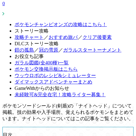
0
ポケモンチャンピオンズの攻略はこちら！
ストーリー攻略
攻略チャート
／
おすすめ旅パ
／
クリア後要素
DLCストーリー攻略
鎧の孤島
／
冠の雪原
／
ガラルスタートーナメント
お役立ち記事
ガラル図鑑(全400種)一覧
ポケモン交換掲示板はこちら
ウッウロボのレシピ&シミュレーター
ダイマックスアドベンチャーまとめ
GameWithからのお知らせ
未経験可&完全在宅！攻略ライター募集！
ポケモンソードシールド(剣盾)の「ナイトヘッド」について
掲載。技の効果や入手場所、覚えられるポケモンをまとめて
います。ナイトヘッドについてはこの記事をご覧ください。
目次