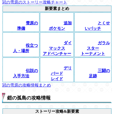
冠の雪原のストーリー攻略チャート
新要素まとめ
雪原の
追加
とくせ
準備
ポケモン
いパッチ
ダイ
ガラル
役立つ
マックス
スター
人・場所
アドベンチャー
トーナメント
デリ
伝説の
三闘の
バード
入手方法
足跡
レイド
冠の雪原の攻略情報まとめ
鎧の孤島の攻略情報
ストーリー攻略&新要素