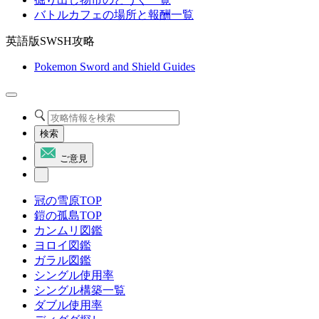
バトルカフェの場所と報酬一覧
英語版SWSH攻略
Pokemon Sword and Shield Guides
検索
ご意見
冠の雪原TOP
鎧の孤島TOP
カンムリ図鑑
ヨロイ図鑑
ガラル図鑑
シングル使用率
シングル構築一覧
ダブル使用率