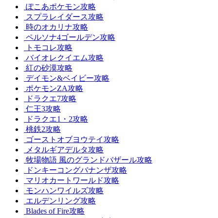
ぽこあポケモン攻略
スプラレイダース攻略
時のオカリナ攻略
ペルソナ4ゴールデン攻略
トモコレ攻略
バイオレクイエム攻略
紅の砂漠攻略
デイモン&ベイビー攻略
ポケモンZA攻略
ドラクエ7攻略
仁王3攻略
ドラクエ1・2攻略
桃鉄2攻略
ゴーストオブヨウテイ攻略
メタルギアデルタ攻略
牧場物語 風のグランドバザール攻略
ドンキーコングバナンザ攻略
マリオカートワールド攻略
モンハンワイルズ攻略
エルデンリング攻略
Blades of Fire攻略