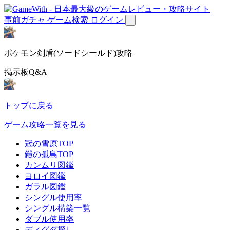
事前ガチャ
ゲーム検索
ログイン
ポケモン剣盾(ソードシールド)攻略
掲示板Q&A
トップに戻る
ゲーム攻略一覧を見る
冠の雪原TOP
鎧の孤島TOP
カンムリ図鑑
ヨロイ図鑑
ガラル図鑑
シングル使用率
シングル構築一覧
ダブル使用率
ディグダ探し