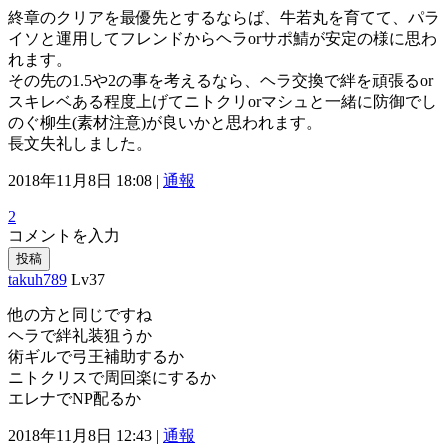
終章のクリアを最優先とするならば、牛若丸を育てて、パラ
イソと運用してフレンドからヘラorサポ鯖が安定の様に思わ
れます。
その先の1.5や2の事を考えるなら、ヘラ交換で絆を頑張るor
スキレベある程度上げてニトクリorマシュと一緒に防御でし
のぐ柳生(素材注意)が良いかと思われます。
長文失礼しました。
2018年11月8日 18:08 |
通報
2
コメントを入力
投稿
takuh789
Lv37
他の方と同じですね
ヘラで絆礼装狙うか
術ギルで弓王補助するか
ニトクリスで周回楽にするか
エレナでNP配るか
2018年11月8日 12:43 |
通報