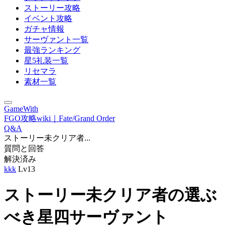
ストーリー攻略
イベント攻略
ガチャ情報
サーヴァント一覧
最強ランキング
星5礼装一覧
リセマラ
素材一覧
GameWith
FGO攻略wiki｜Fate/Grand Order
Q&A
ストーリー未クリア者...
質問と回答
解決済み
kkk
Lv13
ストーリー未クリア者の選ぶ
べき星四サーヴァント