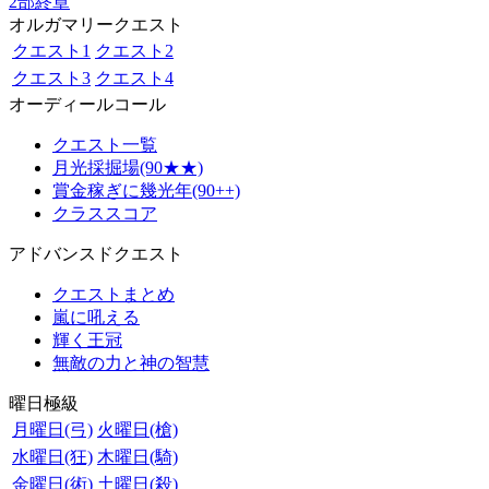
2部終章
オルガマリークエスト
クエスト1
クエスト2
クエスト3
クエスト4
オーディールコール
クエスト一覧
月光採掘場(90★★)
賞金稼ぎに幾光年(90++)
クラススコア
アドバンスドクエスト
クエストまとめ
嵐に吼える
輝く王冠
無敵の力と神の智慧
曜日極級
月曜日(弓)
火曜日(槍)
水曜日(狂)
木曜日(騎)
金曜日(術)
土曜日(殺)