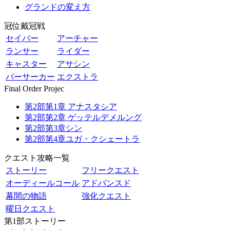
グランドの変え方
冠位戴冠戦
セイバー
アーチャー
ランサー
ライダー
キャスター
アサシン
バーサーカー
エクストラ
Final Order Projec
第2部第1章 アナスタシア
第2部第2章 ゲッテルデメルング
第2部第3章シン
第2部第4章ユガ・クシェートラ
クエスト攻略一覧
ストーリー
フリークエスト
オーディールコール
アドバンスド
幕間の物語
強化クエスト
曜日クエスト
第1部ストーリー