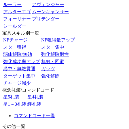
ルーラー
アヴェンジャー
アルターエゴ
ムーンキャンサー
フォーリナー
プリテンダー
シールダー
宝具スキル別一覧
NPチャージ
NP獲得量アップ
スター獲得
スター集中
弱体解除/無効
強化解除耐性
強化成功率アップ
無敵・回避
必中・無敵貫通
ガッツ
ターゲット集中
強化解除
チャージ減少
概念礼装/コマンドコード
星5礼装
星4礼装
星1～3礼装
絆礼装
コマンドコード一覧
その他一覧