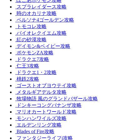
ぽこあポケモン攻略
スプラレイダース攻略
時のオカリナ攻略
ペルソナ4ゴールデン攻略
トモコレ攻略
バイオレクイエム攻略
紅の砂漠攻略
デイモン&ベイビー攻略
ポケモンZA攻略
ドラクエ7攻略
仁王3攻略
ドラクエ1・2攻略
桃鉄2攻略
ゴーストオブヨウテイ攻略
メタルギアデルタ攻略
牧場物語 風のグランドバザール攻略
ドンキーコングバナンザ攻略
マリオカートワールド攻略
モンハンワイルズ攻略
エルデンリング攻略
Blades of Fire攻略
ファンタジーライフi攻略