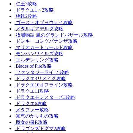
仁王3攻略
ドラクエ1・2攻略
桃鉄2攻略
ゴーストオブヨウテイ攻略
メタルギアデルタ攻略
牧場物語 風のグランドバザール攻略
ドンキーコングバナンザ攻略
マリオカートワールド攻略
モンハンワイルズ攻略
エルデンリング攻略
Blades of Fire攻略
ファンタジーライフi攻略
ドラクエ3リメイク攻略
ドラクエ10オフライン攻略
ドラクエ11攻略
ドラクエモンスターズ3攻略
ドラクエ6攻略
メタファー攻略
知恵のかりもの攻略
魔女の泉R攻略
ドラゴンズドグマ2攻略