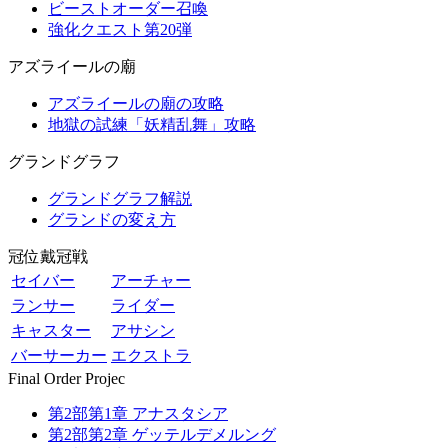
ビーストオーダー召喚
強化クエスト第20弾
アズライールの廟
アズライールの廟の攻略
地獄の試練「妖精乱舞」攻略
グランドグラフ
グランドグラフ解説
グランドの変え方
冠位戴冠戦
セイバー
アーチャー
ランサー
ライダー
キャスター
アサシン
バーサーカー
エクストラ
Final Order Projec
第2部第1章 アナスタシア
第2部第2章 ゲッテルデメルング