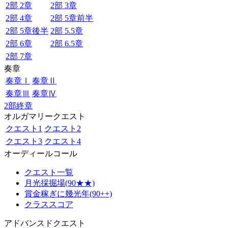
2部 2章
2部 3章
2部 4章
2部 5章前半
2部 5章後半
2部 5.5章
2部 6章
2部 6.5章
2部 7章
奏章
奏章Ⅰ
奏章Ⅱ
奏章Ⅲ
奏章Ⅳ
2部終章
オルガマリークエスト
クエスト1
クエスト2
クエスト3
クエスト4
オーディールコール
クエスト一覧
月光採掘場(90★★)
賞金稼ぎに幾光年(90++)
クラススコア
アドバンスドクエスト