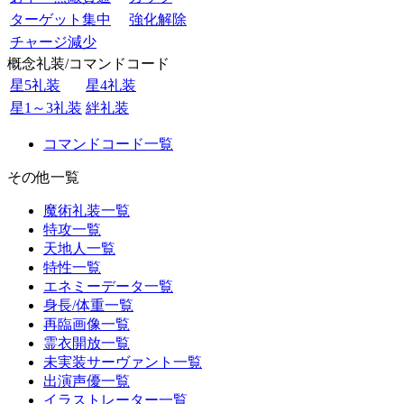
ターゲット集中
強化解除
チャージ減少
概念礼装/コマンドコード
星5礼装
星4礼装
星1～3礼装
絆礼装
コマンドコード一覧
その他一覧
魔術礼装一覧
特攻一覧
天地人一覧
特性一覧
エネミーデータ一覧
身長/体重一覧
再臨画像一覧
霊衣開放一覧
未実装サーヴァント一覧
出演声優一覧
イラストレーター一覧