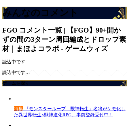
みんなのコメント
FGO
コメント一覧 | 【FGO】90+開か
ずの間の3ターン周回編成とドロップ素
材｜まほよコラボ - ゲームウィズ
読込中です…
読込中です…
ゲームを探す
特集
『モンスターループ：獣神転生』名将がケモ化し
た異世界転生×獣神進化RPG。事前登録受付中！