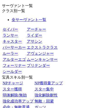
サーヴァント一覧
クラス別一覧
全サーヴァント一覧
セイバー
アーチャー
ランサー
ライダー
キャスター
アサシン
バーサーカー
エクストラクラス
ルーラー
アヴェンジャー
アルターエゴ
ムーンキャンサー
フォーリナー
プリテンダー
シールダー
宝具スキル別一覧
NPチャージ
NP獲得量アップ
スター獲得
スター集中
弱体解除/無効
強化解除耐性
強化成功率アップ
無敵・回避
必中・無敵貫通
ガッツ