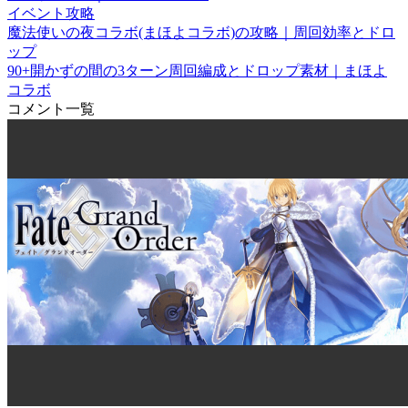
イベント攻略
魔法使いの夜コラボ(まほよコラボ)の攻略｜周回効率とドロ
ップ
90+開かずの間の3ターン周回編成とドロップ素材｜まほよ
コラボ
コメント一覧