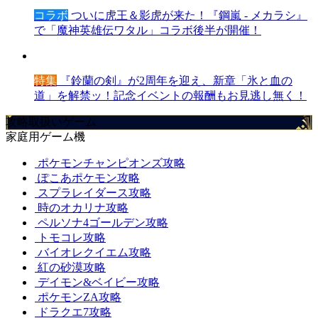
コラボ
ついに虎王＆影虎が来た！『鋼嵐 - メカラシ』
で「魔神英雄伝ワタル」コラボ後半が開催！
特集
『鈴蘭の剣』が2周年を迎え、新章「氷と血の
道」を解禁ッ！記念イベントの報酬もお見逃し無く！
攻略取扱いゲーム
家庭用ゲーム機
ポケモンチャンピオンズ攻略
ぽこあポケモン攻略
スプラレイダース攻略
時のオカリナ攻略
ペルソナ4ゴールデン攻略
トモコレ攻略
バイオレクイエム攻略
紅の砂漠攻略
デイモン&ベイビー攻略
ポケモンZA攻略
ドラクエ7攻略