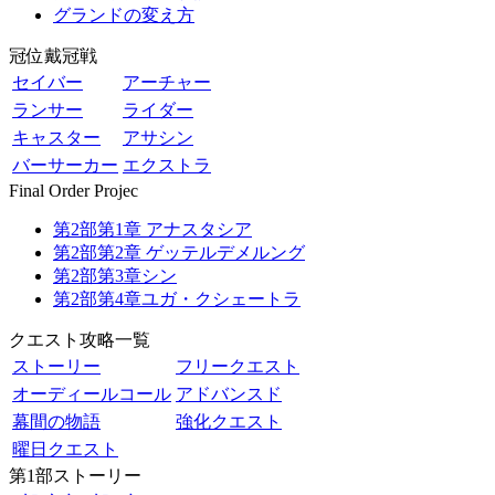
グランドの変え方
冠位戴冠戦
セイバー
アーチャー
ランサー
ライダー
キャスター
アサシン
バーサーカー
エクストラ
Final Order Projec
第2部第1章 アナスタシア
第2部第2章 ゲッテルデメルング
第2部第3章シン
第2部第4章ユガ・クシェートラ
クエスト攻略一覧
ストーリー
フリークエスト
オーディールコール
アドバンスド
幕間の物語
強化クエスト
曜日クエスト
第1部ストーリー