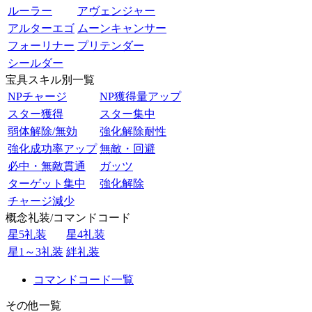
ルーラー
アヴェンジャー
アルターエゴ
ムーンキャンサー
フォーリナー
プリテンダー
シールダー
宝具スキル別一覧
NPチャージ
NP獲得量アップ
スター獲得
スター集中
弱体解除/無効
強化解除耐性
強化成功率アップ
無敵・回避
必中・無敵貫通
ガッツ
ターゲット集中
強化解除
チャージ減少
概念礼装/コマンドコード
星5礼装
星4礼装
星1～3礼装
絆礼装
コマンドコード一覧
その他一覧