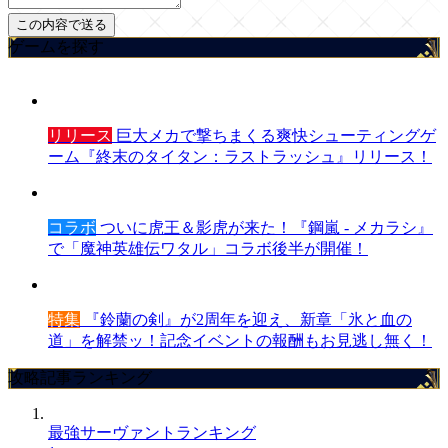
ゲームを探す
リリース
巨大メカで撃ちまくる爽快シューティングゲ
ーム『終末のタイタン：ラストラッシュ』リリース！
コラボ
ついに虎王＆影虎が来た！『鋼嵐 - メカラシ』
で「魔神英雄伝ワタル」コラボ後半が開催！
特集
『鈴蘭の剣』が2周年を迎え、新章「氷と血の
道」を解禁ッ！記念イベントの報酬もお見逃し無く！
攻略記事ランキング
最強サーヴァントランキング