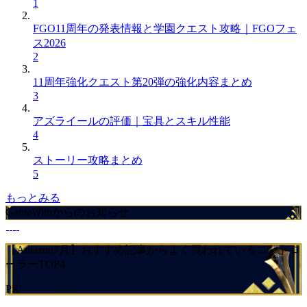
1
FGO11周年の発表情報と学園クエスト攻略｜FGOフェ
ス2026
2
11周年強化クエスト第20弾の強化内容まとめ
3
アズライールの評価｜宝具とスキル性能
4
ストーリー攻略まとめ
5
もっとみる
GameWithからのお知らせ
【Amazon7月】おすすめ記事からよく買われているコントロ
ーラーTOP4
PR