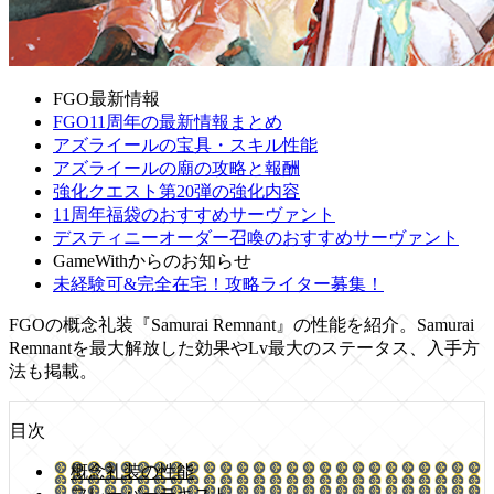
FGO最新情報
FGO11周年の最新情報まとめ
アズライールの宝具・スキル性能
アズライールの廟の攻略と報酬
強化クエスト第20弾の強化内容
11周年福袋のおすすめサーヴァント
デスティニーオーダー召喚のおすすめサーヴァント
GameWithからのお知らせ
未経験可&完全在宅！攻略ライター募集！
FGOの概念礼装『Samurai Remnant』の性能を紹介。Samurai
Remnantを最大解放した効果やLv最大のステータス、入手方
法も掲載。
目次
概念礼装の性能