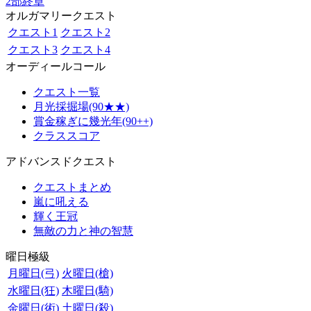
2部終章
オルガマリークエスト
クエスト1
クエスト2
クエスト3
クエスト4
オーディールコール
クエスト一覧
月光採掘場(90★★)
賞金稼ぎに幾光年(90++)
クラススコア
アドバンスドクエスト
クエストまとめ
嵐に吼える
輝く王冠
無敵の力と神の智慧
曜日極級
月曜日(弓)
火曜日(槍)
水曜日(狂)
木曜日(騎)
金曜日(術)
土曜日(殺)