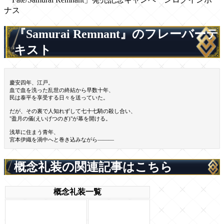
ナス
『Samurai Remnant』のフレーバーテ
キスト
慶安四年、江戸。
血で血を洗った乱世の終結から早数十年、
民は泰平を享受する日々を送っていた。
だが、その裏で人知れずして七十七騎の殺し合い、
"盈月の儀(えいげつのぎ)"が幕を開ける。
浅草に住まう青年、
宮本伊織を渦中へと巻き込みながら―――
概念礼装の関連記事はこちら
概念礼装一覧