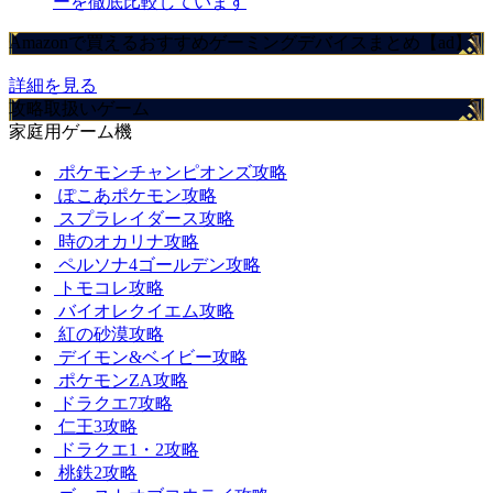
ーを徹底比較しています
Amazonで買えるおすすめゲーミングデバイスまとめ【ad】
詳細を見る
攻略取扱いゲーム
家庭用ゲーム機
ポケモンチャンピオンズ攻略
ぽこあポケモン攻略
スプラレイダース攻略
時のオカリナ攻略
ペルソナ4ゴールデン攻略
トモコレ攻略
バイオレクイエム攻略
紅の砂漠攻略
デイモン&ベイビー攻略
ポケモンZA攻略
ドラクエ7攻略
仁王3攻略
ドラクエ1・2攻略
桃鉄2攻略