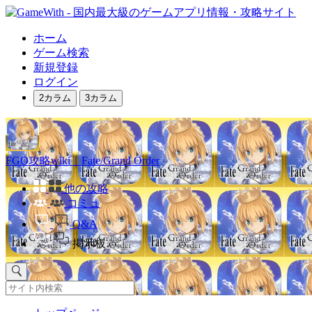
ホーム
ゲーム検索
新規登録
ログイン
2カラム
3カラム
FGO攻略wiki｜Fate/Grand Order
他の攻略
コミュ
Q&A
掲示板