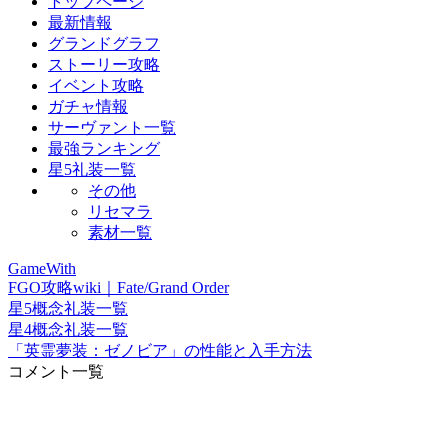
トップページ
最新情報
グランドグラフ
ストーリー攻略
イベント攻略
ガチャ情報
サーヴァント一覧
最強ランキング
星5礼装一覧
その他
リセマラ
素材一覧
GameWith
FGO攻略wiki｜Fate/Grand Order
星5概念礼装一覧
星4概念礼装一覧
「英霊夢装：ゼノビア」の性能と入手方法
コメント一覧