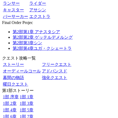
ランサー
ライダー
キャスター
アサシン
バーサーカー
エクストラ
Final Order Projec
第2部第1章 アナスタシア
第2部第2章 ゲッテルデメルング
第2部第3章シン
第2部第4章ユガ・クシェートラ
クエスト攻略一覧
ストーリー
フリークエスト
オーディールコール
アドバンスド
幕間の物語
強化クエスト
曜日クエスト
第1部ストーリー
1部 序章
1部 1章
1部 2章
1部 3章
1部 4章
1部 5章
1部 6章
1部 7章