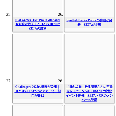
Riot Games ONE Pro Invitational
Spotlight Series Pacificの詳細が発
全試合が終了｜ZETA vs DFMは
表｜ZETAが参戦
ZETAの勝利
Challengers 2025の情報が公開｜
「日向坂46」丹生明里さんの卒業
DFMやZETAなどのアカデミー部
セレモニーでVALORANTの対決
門が参戦
イベント開催｜ZETA・CRのメン
バーも登場