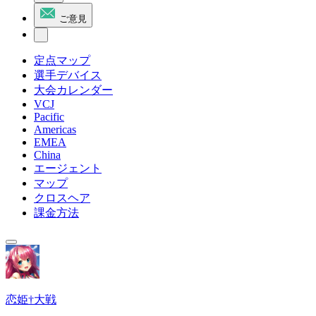
ご意見
定点マップ
選手デバイス
大会カレンダー
VCJ
Pacific
Americas
EMEA
China
エージェント
マップ
クロスヘア
課金方法
恋姫†大戦