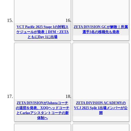
VCT Pacific 2025 Stage 1の対戦ス
ZETA DIVISION GCが解散｜所属
ケジュールが発表｜DFM・ZETA
選手3名の移籍先も発表
ともにDay 1に出場
ZETA DIVISIONがJohntaコーチ
ZETA DIVISION ACADEMYの
の退団を発表、XQQヘッドコーチ
VCJ 2025 Split 1出場メンバーが公
とCarlaoアシスタントコーチの新
開
体制へ