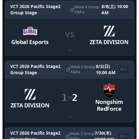
VCT 2026 Pacific Stage2
8/8(土) 10:00
Week 4 Group
Alpha
Group Stage
AM
VS
Global Esports
ZETA DIVISION
VCT 2026 Pacific Stage2
8/2(日)
Week 3 Group
BO
3
Alpha
Group Stage
10:00 AM
1
2
VS
Nongshim
ZETA DIVISION
RedForce
VCT 2026 Pacific Stage2
7/30(木)
Week 3 Group
BO
3
Alpha