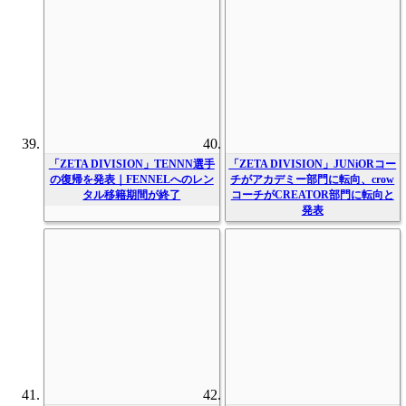
「ZETA DIVISION」TENNN選手
「ZETA DIVISION」JUNiORコー
の復帰を発表｜FENNELへのレン
チがアカデミー部門に転向、crow
タル移籍期間が終了
コーチがCREATOR部門に転向と
発表