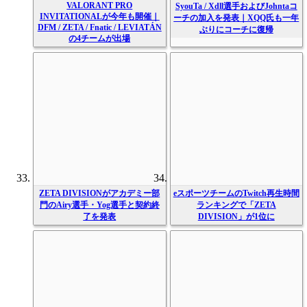
VALORANT PRO
SyouTa / Xdll選手およびJohntaコ
INVITATIONALが今年も開催｜
ーチの加入を発表｜XQQ氏も一年
DFM / ZETA / Fnatic / LEVIATÁN
ぶりにコーチに復帰
の4チームが出場
ZETA DIVISIONがアカデミー部
eスポーツチームのTwitch再生時間
門のAiry選手・Yog選手と契約終
ランキングで「ZETA
了を発表
DIVISION」が1位に