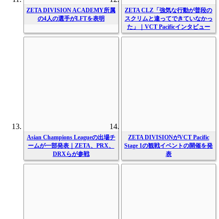
ZETA DIVISION ACADEMY所属
ZETA CLZ「強気な行動が普段の
の4人の選手がLFTを表明
スクリムと違ってできていなかっ
た」｜VCT Pacificインタビュー
Asian Champions Leagueの出場チ
ZETA DIVISIONがVCT Pacific
ームが一部発表｜ZETA、PRX、
Stage 1の観戦イベントの開催を発
DRXらが参戦
表