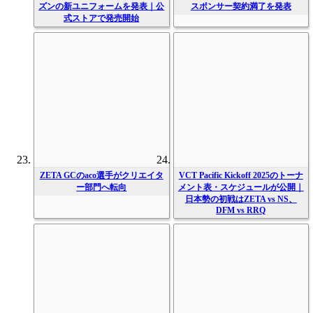
ズンの新ユニフォームを発表｜公
スポンサー契約満了を発表
式ストアで発売開始
ZETA GCのaco選手がクリエイタ
VCT Pacific Kickoff 2025のトーナ
ー部門へ転向
メント表・スケジュールが公開｜
日本勢の初戦はZETA vs NS、
DFM vs RRQ