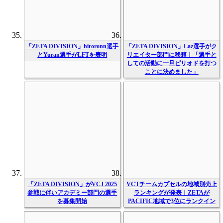
「ZETA DIVISION」hiroronn選手
「ZETA DIVISION」Laz選手がク
とYuran選手がLFTを表明
リエイター部門に移籍｜「選手と
しての活動に一旦ピリオドを打つ
ことに決めました」
「ZETA DIVISION」がVCJ 2025
VCTチームカプセルの地域別売上
参戦に伴いアカデミー部門の選手
ランキングが発表｜ZETAが
を募集開始
PACIFIC地域で3位にランクイン