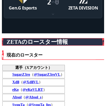
2
0
VS
Gen.G Esports
ZETA DIVISION
ZETAのロースター情報
現在のロースター
選手（Xアカウント）
SugarZ3ro
（
@SugarZ3roVL
）
Xdll
（
@XdllVL
）
eKo
（
@eKoVLRT
）
Absol
（
@Absol_s
）
SyouTa
（
@SyouTa_fps
）