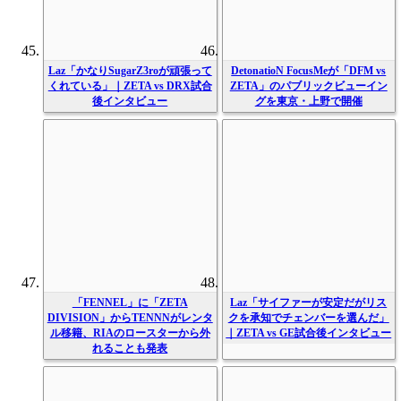
Laz「かなりSugarZ3roが頑張って
DetonatioN FocusMeが「DFM vs
くれている」｜ZETA vs DRX試合
ZETA」のパブリックビューイン
後インタビュー
グを東京・上野で開催
「FENNEL」に「ZETA
Laz「サイファーが安定だがリス
DIVISION」からTENNNがレンタ
クを承知でチェンバーを選んだ」
ル移籍、RIAのロースターから外
｜ZETA vs GE試合後インタビュー
れることも発表