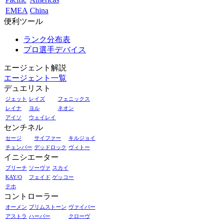
EMEA
China
便利ツール
ランク分布表
プロ選手デバイス
エージェント解説
エージェント一覧
デュエリスト
ジェット
レイズ
フェニックス
レイナ
ヨル
ネオン
アイソ
ウェイレイ
センチネル
セージ
サイファー
キルジョイ
チェンバー
デッドロック
ヴィトー
イニシエーター
ブリーチ
ソーヴァ
スカイ
KAY/O
フェイド
ゲッコー
テホ
コントローラー
オーメン
ブリムストーン
ヴァイパー
アストラ
ハーバー
クローヴ