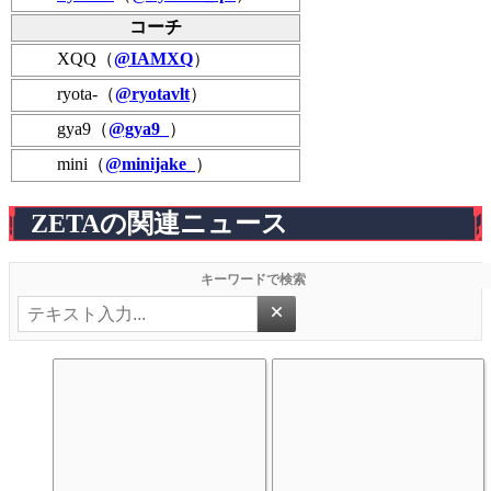
コーチ
XQQ（
@IAMXQ
）
ryota-（
@ryotavlt
）
gya9（
@gya9_
）
mini（
@minijake_
）
ZETAの関連ニュース
×