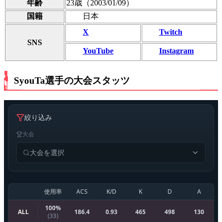
年齢
23歳（2003/01/09）
国籍
日本
X
Twitch
SNS
YouTube
Instagram
SyouTa選手の大会スタッツ
絞り込み
大会
大会を選択
使用率
ACS
K/D
K
D
A
100
%
ALL
186.4
0.93
465
498
130
(
33
)