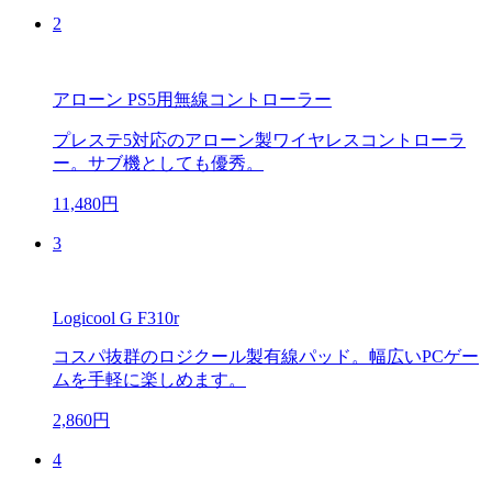
2
アローン PS5用無線コントローラー
プレステ5対応のアローン製ワイヤレスコントローラ
ー。サブ機としても優秀。
11,480円
3
Logicool G F310r
コスパ抜群のロジクール製有線パッド。幅広いPCゲー
ムを手軽に楽しめます。
2,860円
4