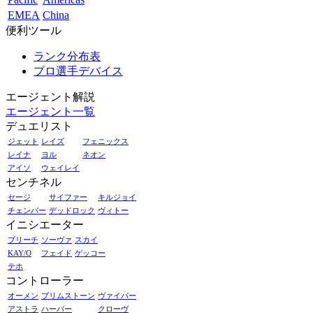
EMEA
China
便利ツール
ランク分布表
プロ選手デバイス
エージェント解説
エージェント一覧
デュエリスト
ジェット
レイズ
フェニックス
レイナ
ヨル
ネオン
アイソ
ウェイレイ
センチネル
セージ
サイファー
キルジョイ
チェンバー
デッドロック
ヴィトー
イニシエーター
ブリーチ
ソーヴァ
スカイ
KAY/O
フェイド
ゲッコー
テホ
コントローラー
オーメン
ブリムストーン
ヴァイパー
アストラ
ハーバー
クローヴ