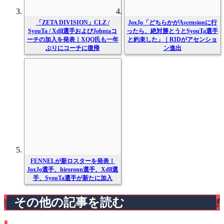
「ZETA DIVISION」CLZ /
JoxJo「どちらかがAscensionに行
SyouTa / Xdll選手およびJohntaコ
ったら、絶対勝とうとSyouTa選手
ーチの加入を発表｜XQQ氏も一年
と約束した」｜RIDがアセンショ
ぶりにコーチに復帰
ン進出
FENNELが新ロスターを発表！
JoxJo選手、hiroronn選手、Xdll選
手、SyouTa選手が新たに加入
その他の記事を読む