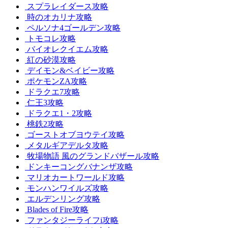
スプラレイダース攻略
時のオカリナ攻略
ペルソナ4ゴールデン攻略
トモコレ攻略
バイオレクイエム攻略
紅の砂漠攻略
デイモン&ベイビー攻略
ポケモンZA攻略
ドラクエ7攻略
仁王3攻略
ドラクエ1・2攻略
桃鉄2攻略
ゴーストオブヨウテイ攻略
メタルギアデルタ攻略
牧場物語 風のグランドバザール攻略
ドンキーコングバナンザ攻略
マリオカートワールド攻略
モンハンワイルズ攻略
エルデンリング攻略
Blades of Fire攻略
ファンタジーライフi攻略