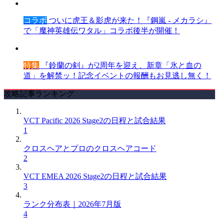
コラボ
ついに虎王＆影虎が来た！『鋼嵐 - メカラシ』
で「魔神英雄伝ワタル」コラボ後半が開催！
特集
『鈴蘭の剣』が2周年を迎え、新章「氷と血の
道」を解禁ッ！記念イベントの報酬もお見逃し無く！
攻略記事ランキング
VCT Pacific 2026 Stage2の日程と試合結果
1
クロスヘアとプロのクロスヘアコード
2
VCT EMEA 2026 Stage2の日程と試合結果
3
ランク分布表｜2026年7月版
4