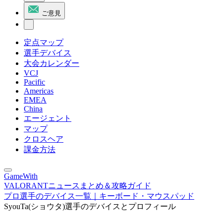
ご意見
定点マップ
選手デバイス
大会カレンダー
VCJ
Pacific
Americas
EMEA
China
エージェント
マップ
クロスヘア
課金方法
GameWith
VALORANTニュースまとめ＆攻略ガイド
プロ選手のデバイス一覧｜キーボード・マウスパッド
SyouTa(ショウタ)選手のデバイスとプロフィール