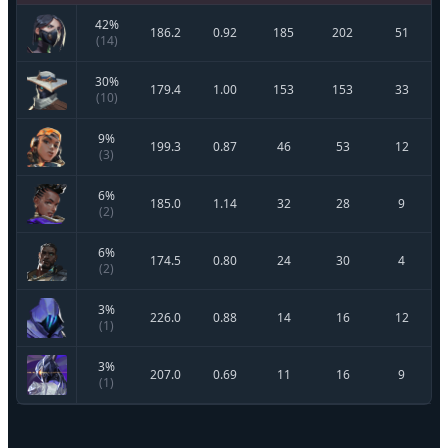
42
%
186.2
0.92
185
202
51
(
14
)
30
%
179.4
1.00
153
153
33
(
10
)
9
%
199.3
0.87
46
53
12
(
3
)
6
%
185.0
1.14
32
28
9
(
2
)
6
%
174.5
0.80
24
30
4
(
2
)
3
%
226.0
0.88
14
16
12
(
1
)
3
%
207.0
0.69
11
16
9
(
1
)