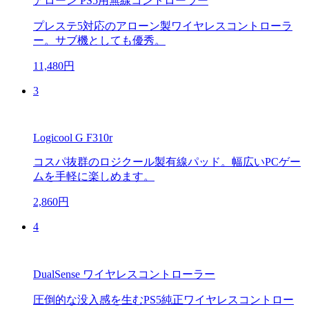
アローン PS5用無線コントローラー
プレステ5対応のアローン製ワイヤレスコントローラ
ー。サブ機としても優秀。
11,480円
3
Logicool G F310r
コスパ抜群のロジクール製有線パッド。幅広いPCゲー
ムを手軽に楽しめます。
2,860円
4
DualSense ワイヤレスコントローラー
圧倒的な没入感を生むPS5純正ワイヤレスコントロー