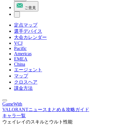
ご意見
定点マップ
選手デバイス
大会カレンダー
VCJ
Pacific
Americas
EMEA
China
エージェント
マップ
クロスヘア
課金方法
GameWith
VALORANTニュースまとめ＆攻略ガイド
キャラ一覧
ウェイレイのスキルとウルト性能