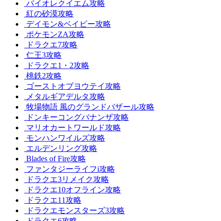
バイオレクイエム攻略
紅の砂漠攻略
デイモン&ベイビー攻略
ポケモンZA攻略
ドラクエ7攻略
仁王3攻略
ドラクエ1・2攻略
桃鉄2攻略
ゴーストオブヨウテイ攻略
メタルギアデルタ攻略
牧場物語 風のグランドバザール攻略
ドンキーコングバナンザ攻略
マリオカートワールド攻略
モンハンワイルズ攻略
エルデンリング攻略
Blades of Fire攻略
ファンタジーライフi攻略
ドラクエ3リメイク攻略
ドラクエ10オフライン攻略
ドラクエ11攻略
ドラクエモンスターズ3攻略
ドラクエ6攻略