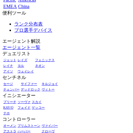
EMEA
China
便利ツール
ランク分布表
プロ選手デバイス
エージェント解説
エージェント一覧
デュエリスト
ジェット
レイズ
フェニックス
レイナ
ヨル
ネオン
アイソ
ウェイレイ
センチネル
セージ
サイファー
キルジョイ
チェンバー
デッドロック
ヴィトー
イニシエーター
ブリーチ
ソーヴァ
スカイ
KAY/O
フェイド
ゲッコー
テホ
コントローラー
オーメン
ブリムストーン
ヴァイパー
アストラ
ハーバー
クローヴ