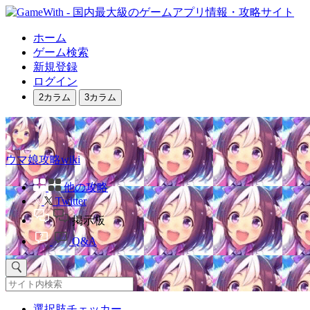
ホーム
ゲーム検索
新規登録
ログイン
2カラム
3カラム
ウマ娘攻略wiki
他の攻略
Twitter
掲示板
Q&A
選択肢チェッカー