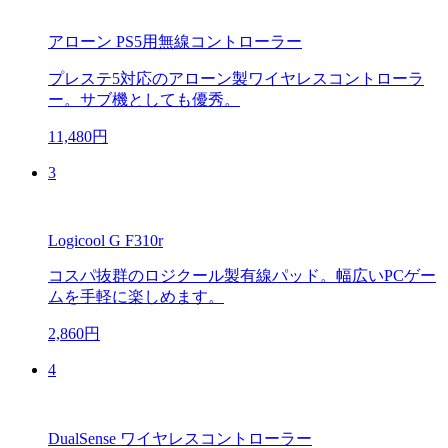
アローン PS5用無線コントローラー
プレステ5対応のアローン製ワイヤレスコントローラ
ー。サブ機としても優秀。
11,480円
3
Logicool G F310r
コスパ抜群のロジクール製有線パッド。幅広いPCゲー
ムを手軽に楽しめます。
2,860円
4
DualSense ワイヤレスコントローラー