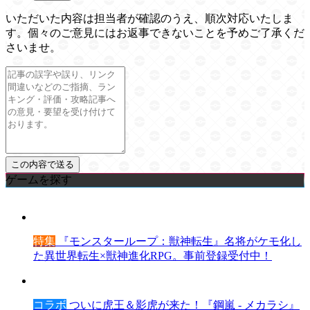
いただいた内容は担当者が確認のうえ、順次対応いたしま
す。個々のご意見にはお返事できないことを予めご了承くだ
さいませ。
ゲームを探す
特集
『モンスターループ：獣神転生』名将がケモ化し
た異世界転生×獣神進化RPG。事前登録受付中！
コラボ
ついに虎王＆影虎が来た！『鋼嵐 - メカラシ』