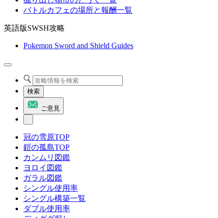
バトルカフェの場所と報酬一覧
英語版SWSH攻略
Pokemon Sword and Shield Guides
検索
ご意見
冠の雪原TOP
鎧の孤島TOP
カンムリ図鑑
ヨロイ図鑑
ガラル図鑑
シングル使用率
シングル構築一覧
ダブル使用率