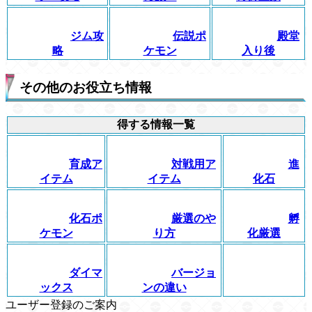
ジム攻
伝説ポ
殿堂
略
ケモン
入り後
その他のお役立ち情報
得する情報一覧
育成ア
対戦用ア
進
イテム
イテム
化石
化石ポ
厳選のや
孵
ケモン
り方
化厳選
ダイマ
バージョ
ックス
ンの違い
ユーザー登録のご案内