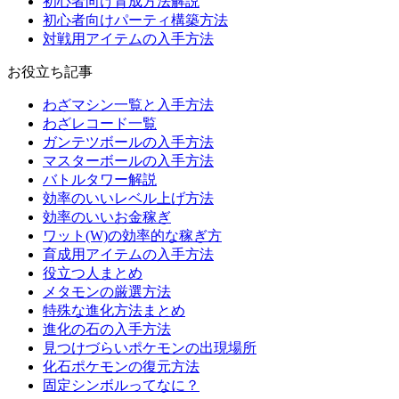
初心者向け育成方法解説
初心者向けパーティ構築方法
対戦用アイテムの入手方法
お役立ち記事
わざマシン一覧と入手方法
わざレコード一覧
ガンテツボールの入手方法
マスターボールの入手方法
バトルタワー解説
効率のいいレベル上げ方法
効率のいいお金稼ぎ
ワット(W)の効率的な稼ぎ方
育成用アイテムの入手方法
役立つ人まとめ
メタモンの厳選方法
特殊な進化方法まとめ
進化の石の入手方法
見つけづらいポケモンの出現場所
化石ポケモンの復元方法
固定シンボルってなに？