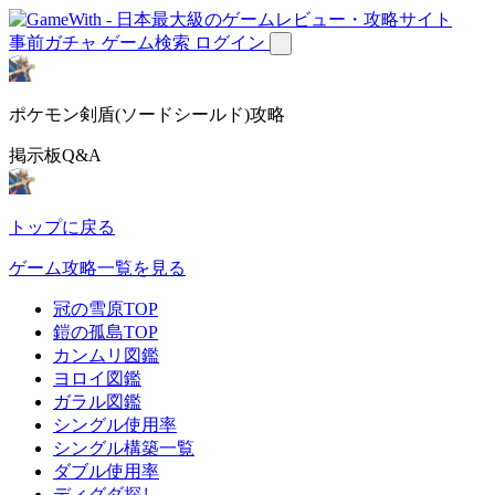
事前ガチャ
ゲーム検索
ログイン
ポケモン剣盾(ソードシールド)攻略
掲示板Q&A
トップに戻る
ゲーム攻略一覧を見る
冠の雪原TOP
鎧の孤島TOP
カンムリ図鑑
ヨロイ図鑑
ガラル図鑑
シングル使用率
シングル構築一覧
ダブル使用率
ディグダ探し