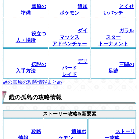
雪原の
追加
とくせ
準備
ポケモン
いパッチ
ダイ
ガラル
役立つ
マックス
スター
人・場所
アドベンチャー
トーナメント
デリ
伝説の
三闘の
バード
入手方法
足跡
レイド
冠の雪原の攻略情報まとめ
鎧の孤島の攻略情報
ストーリー攻略&新要素
攻略
追加ポ
ストーリ
情報
ケモン
ー攻略