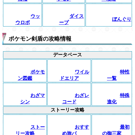
ウッ
ダイス
ぼんぐり
ウロボ
ープ
ポケモン剣盾の攻略情報
データベース
ポケモ
ワイル
特性
ン図鑑
ドエリア
一覧
わざマ
わざレ
特殊
シン
コード
進化
ストーリー攻略
ストー
おすす
最初
リー攻略
め旅パ
の御三家