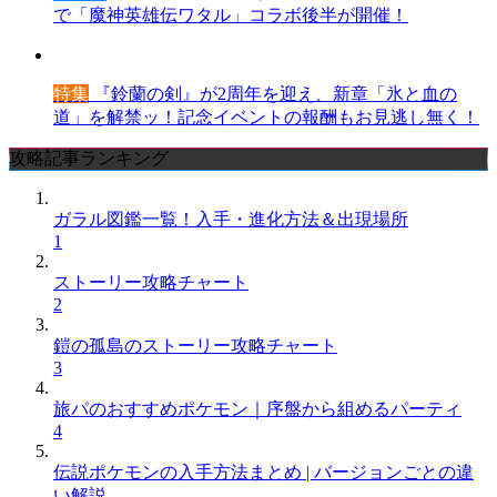
で「魔神英雄伝ワタル」コラボ後半が開催！
特集
『鈴蘭の剣』が2周年を迎え、新章「氷と血の
道」を解禁ッ！記念イベントの報酬もお見逃し無く！
攻略記事ランキング
ガラル図鑑一覧！入手・進化方法＆出現場所
1
ストーリー攻略チャート
2
鎧の孤島のストーリー攻略チャート
3
旅パのおすすめポケモン｜序盤から組めるパーティ
4
伝説ポケモンの入手方法まとめ | バージョンごとの違
い解説