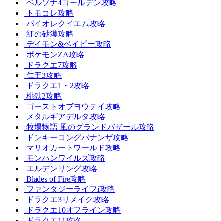
ペルソナ4ゴールデン攻略
トモコレ攻略
バイオレクイエム攻略
紅の砂漠攻略
デイモン&ベイビー攻略
ポケモンZA攻略
ドラクエ7攻略
仁王3攻略
ドラクエ1・2攻略
桃鉄2攻略
ゴーストオブヨウテイ攻略
メタルギアデルタ攻略
牧場物語 風のグランドバザール攻略
ドンキーコングバナンザ攻略
マリオカートワールド攻略
モンハンワイルズ攻略
エルデンリング攻略
Blades of Fire攻略
ファンタジーライフi攻略
ドラクエ3リメイク攻略
ドラクエ10オフライン攻略
ドラクエ11攻略