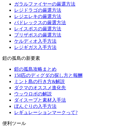
ガラルファイヤーの厳選方法
レジドラゴの厳選方法
レジエレキの厳選方法
バドレックスの厳選方法
レイスポスの厳選方法
ブリザポスの厳選方法
ケルディオ入手方法
レジギガス入手方法
鎧の孤島の新要素
鎧の孤島攻略まとめ
150匹のディグダの探し方と報酬
ミント島の行き方&解説
ダクマのオススメ進化先
ウッウロボの解説
ダイスープと素材入手法
ぼんぐりの入手方法
レギュレーションマークって?
便利ツール