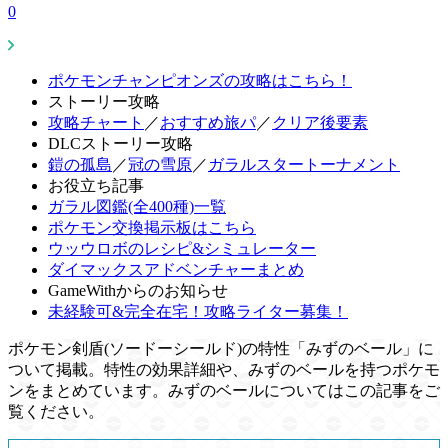
0
ポケモンチャンピオンズの攻略はこちら！
ストーリー攻略
攻略チャート
／
おすすめ旅パ
／
クリア後要素
DLCストーリー攻略
鎧の孤島
／
冠の雪原
／
ガラルスタートーナメント
お役立ち記事
ガラル図鑑(全400種)一覧
ポケモン交換掲示板はこちら
ウッウロボのレシピ&シミュレーター
ダイマックスアドベンチャーまとめ
GameWithからのお知らせ
未経験可&完全在宅！攻略ライター募集！
ポケモン剣盾(ソードーシールド)の特性「みずのベール」に
ついて掲載。特性の効果詳細や、みずのベールを持つポケモ
ンをまとめています。みずのベールについてはこの記事をご
覧ください。