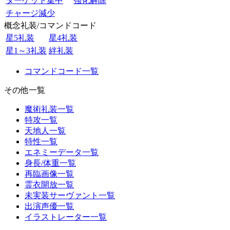
ターゲット集中
強化解除
チャージ減少
概念礼装/コマンドコード
星5礼装
星4礼装
星1～3礼装
絆礼装
コマンドコード一覧
その他一覧
魔術礼装一覧
特攻一覧
天地人一覧
特性一覧
エネミーデータ一覧
身長/体重一覧
再臨画像一覧
霊衣開放一覧
未実装サーヴァント一覧
出演声優一覧
イラストレーター一覧