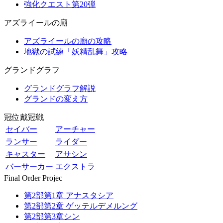
強化クエスト第20弾
アズライールの廟
アズライールの廟の攻略
地獄の試練「妖精乱舞」攻略
グランドグラフ
グランドグラフ解説
グランドの変え方
冠位戴冠戦
セイバー
アーチャー
ランサー
ライダー
キャスター
アサシン
バーサーカー
エクストラ
Final Order Projec
第2部第1章 アナスタシア
第2部第2章 ゲッテルデメルング
第2部第3章シン