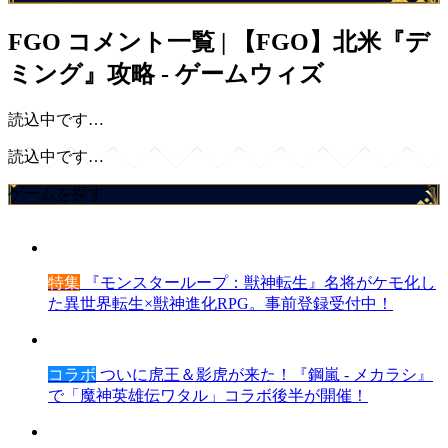
FGO
コメント一覧 | 【FGO】北米『デ
ミング』攻略 - ゲームウィズ
読込中です…
読込中です…
ゲームを探す
特集
『モンスターループ：獣神転生』名将がケモ化し
た異世界転生×獣神進化RPG。事前登録受付中！
コラボ
ついに虎王＆影虎が来た！『鋼嵐 - メカラシ』
で「魔神英雄伝ワタル」コラボ後半が開催！