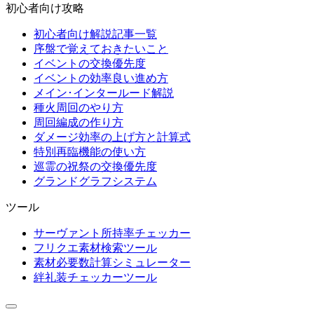
初心者向け攻略
初心者向け解説記事一覧
序盤で覚えておきたいこと
イベントの交換優先度
イベントの効率良い進め方
メイン･インタールード解説
種火周回のやり方
周回編成の作り方
ダメージ効率の上げ方と計算式
特別再臨機能の使い方
巡霊の祝祭の交換優先度
グランドグラフシステム
ツール
サーヴァント所持率チェッカー
フリクエ素材検索ツール
素材必要数計算シミュレーター
絆礼装チェッカーツール