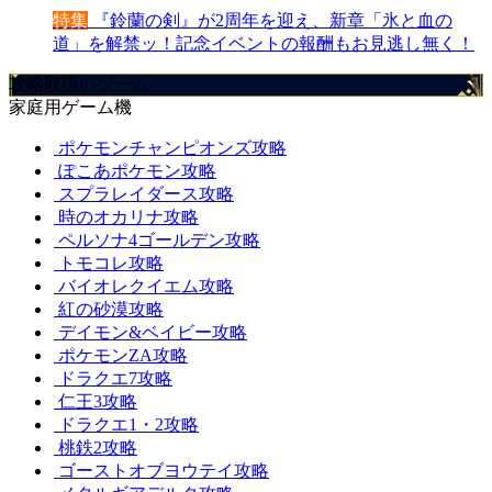
特集
『鈴蘭の剣』が2周年を迎え、新章「氷と血の
道」を解禁ッ！記念イベントの報酬もお見逃し無く！
攻略取扱いゲーム
家庭用ゲーム機
ポケモンチャンピオンズ攻略
ぽこあポケモン攻略
スプラレイダース攻略
時のオカリナ攻略
ペルソナ4ゴールデン攻略
トモコレ攻略
バイオレクイエム攻略
紅の砂漠攻略
デイモン&ベイビー攻略
ポケモンZA攻略
ドラクエ7攻略
仁王3攻略
ドラクエ1・2攻略
桃鉄2攻略
ゴーストオブヨウテイ攻略