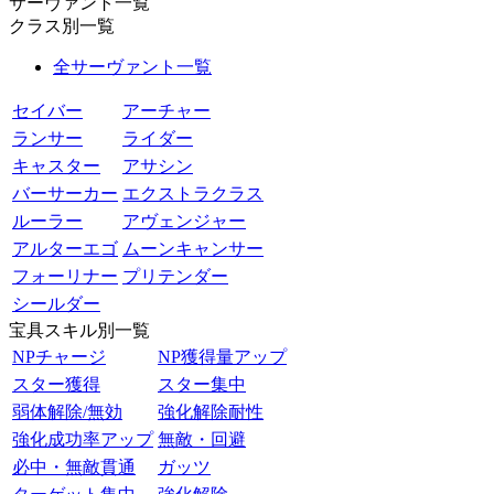
サーヴァント一覧
クラス別一覧
全サーヴァント一覧
セイバー
アーチャー
ランサー
ライダー
キャスター
アサシン
バーサーカー
エクストラクラス
ルーラー
アヴェンジャー
アルターエゴ
ムーンキャンサー
フォーリナー
プリテンダー
シールダー
宝具スキル別一覧
NPチャージ
NP獲得量アップ
スター獲得
スター集中
弱体解除/無効
強化解除耐性
強化成功率アップ
無敵・回避
必中・無敵貫通
ガッツ