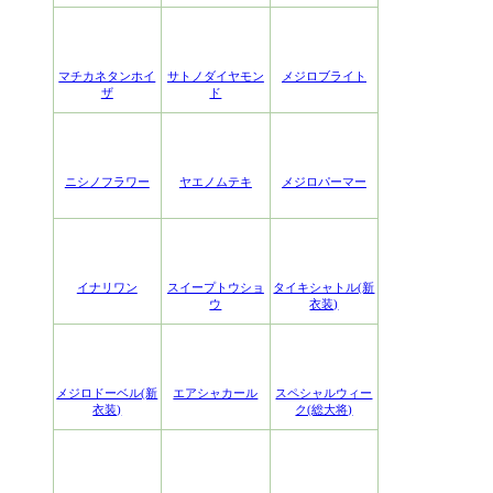
マチカネタンホイ
サトノダイヤモン
メジロブライト
ザ
ド
ニシノフラワー
ヤエノムテキ
メジロパーマー
イナリワン
スイープトウショ
タイキシャトル(新
ウ
衣装)
メジロドーベル(新
エアシャカール
スペシャルウィー
衣装)
ク(総大将)