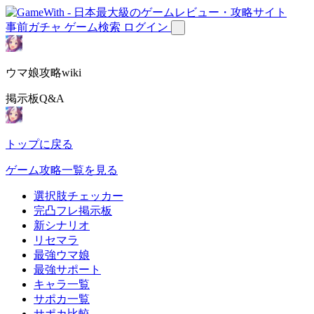
事前ガチャ
ゲーム検索
ログイン
ウマ娘攻略wiki
掲示板Q&A
トップに戻る
ゲーム攻略一覧を見る
選択肢チェッカー
完凸フレ掲示板
新シナリオ
リセマラ
最強ウマ娘
最強サポート
キャラ一覧
サポカ一覧
サポカ比較