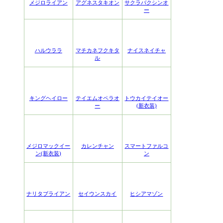
メジロライアン
アグネスタキオン
サクラバクシンオ
ー
ハルウララ
マチカネフクキタ
ナイスネイチャ
ル
キングヘイロー
テイエムオペラオ
トウカイテイオー
ー
(新衣装)
メジロマックイー
カレンチャン
スマートファルコ
ン(新衣装)
ン
ナリタブライアン
セイウンスカイ
ヒシアマゾン