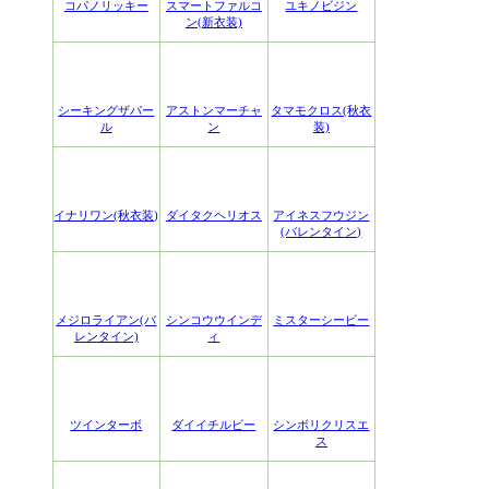
コパノリッキー
スマートファルコ
ユキノビジン
ン(新衣装)
シーキングザパー
アストンマーチャ
タマモクロス(秋衣
ル
ン
装)
イナリワン(秋衣装)
ダイタクヘリオス
アイネスフウジン
(バレンタイン)
メジロライアン(バ
シンコウウインデ
ミスターシービー
レンタイン)
ィ
ツインターボ
ダイイチルビー
シンボリクリスエ
ス