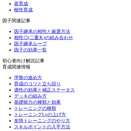
蓋育成
根性育成
因子関連記事
因子継承の相性と厳選方法
相性◎(二重丸)の組み合わせ
因子継承ループ
因子の効果一覧
初心者向け解説記事
育成関連情報
序盤の進め方
育成のコツと立ち回り
適性の効果と補正ステータス
デッキの組み方
基礎能力の種類と効果
トレーニングの種類
トレーニングLvの上げ方
友情トレーニングのやり方
スキルポイントの入手方法