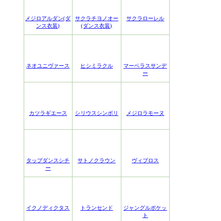
メジロアルダン(ダ
サクラチヨノオー
サクラローレル
ンス衣装)
(ダンス衣装)
ネオユニヴァース
ヒシミラクル
マーベラスサンデ
ー
カツラギエース
シリウスシンボリ
メジロラモーヌ
タップダンスシチ
サトノクラウン
ヴィブロス
ー
イクノディクタス
トランセンド
ジャングルポケッ
ト