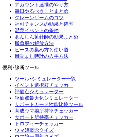
アカウント連携のやり方
毎日やるべきことまとめ
クレーンゲームのコツ
福引チャンスの効果と確率
温泉イベントの条件
あんしん笹針師の効果まとめ
勝負服の解放方法
ピースの集め方と使い道
目覚まし時計の入手方法
便利･診断ツール
ツール･シミュレーター一覧
イベント選択肢チェッカー
評価点シミュレーター
評価点最大化シミュレーター
サポートカード性能比較ツール
育成ウマ娘所持率チェッカー
サポート所持率チェッカー
トロフィーチェッカー
ウマ娘概念クイズ
ウマ娘一周年クイズ