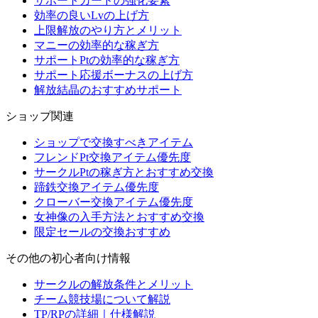
サポートカードの強化要素
効率の良いLvの上げ方
上限解放のやり方とメリット
マニーの効率的な稼ぎ方
サポートPtの効率的な稼ぎ方
サポート応援ボーナスの上げ方
解放結晶のおすすめサポート
ショップ関連
ショップで交換すべきアイテム
フレンドPt交換アイテム優先度
サークルPtの稼ぎ方とおすすめ交換
蹄鉄交換アイテム優先度
クローバー交換アイテム優先度
女神像の入手方法とおすすめ交換
限定セールの交換おすすめ
その他の初心者向け情報
サークルの解放条件とメリット
チーム競技場について解説
TP/RPの詳細｜仕様解説