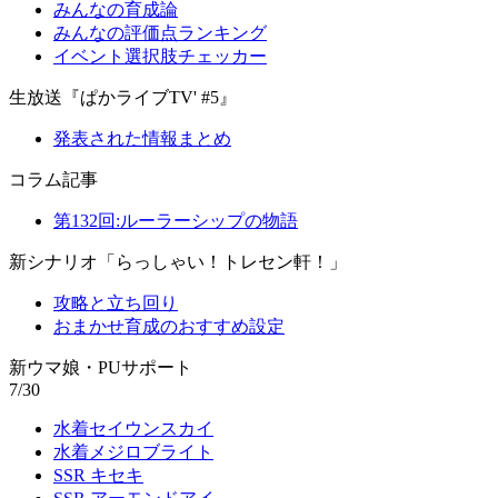
みんなの育成論
みんなの評価点ランキング
イベント選択肢チェッカー
生放送『ぱかライブTV' #5』
発表された情報まとめ
コラム記事
第132回:ルーラーシップの物語
新シナリオ「らっしゃい！トレセン軒！」
攻略と立ち回り
おまかせ育成のおすすめ設定
新ウマ娘・PUサポート
7/30
水着セイウンスカイ
水着メジロブライト
SSR キセキ