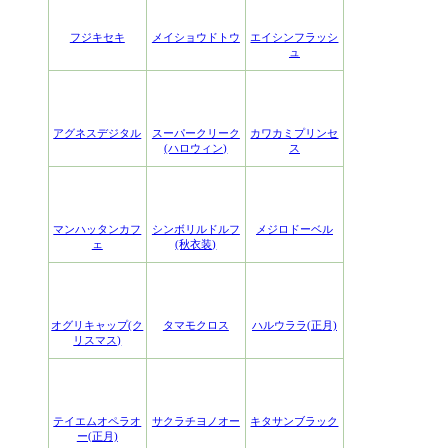
フジキセキ
メイショウドトウ
エイシンフラッシ
ュ
アグネスデジタル
スーパークリーク
カワカミプリンセ
(ハロウィン)
ス
マンハッタンカフ
シンボリルドルフ
メジロドーベル
ェ
(秋衣装)
オグリキャップ(ク
タマモクロス
ハルウララ(正月)
リスマス)
テイエムオペラオ
サクラチヨノオー
キタサンブラック
ー(正月)