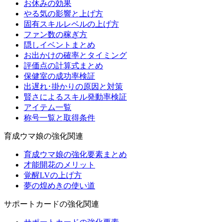
お休みの効果
やる気の影響と上げ方
固有スキルレベルの上げ方
ファン数の稼ぎ方
隠しイベントまとめ
お出かけの確率とタイミング
評価点の計算式まとめ
保健室の成功率検証
出遅れ･掛かりの原因と対策
賢さによるスキル発動率検証
アイテム一覧
称号一覧と取得条件
育成ウマ娘の強化関連
育成ウマ娘の強化要素まとめ
才能開花のメリット
覚醒LVの上げ方
夢の煌めきの使い道
サポートカードの強化関連