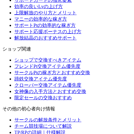
サポートカードの強化要素
効率の良いLvの上げ方
上限解放のやり方とメリット
マニーの効率的な稼ぎ方
サポートPtの効率的な稼ぎ方
サポート応援ボーナスの上げ方
解放結晶のおすすめサポート
ショップ関連
ショップで交換すべきアイテム
フレンドPt交換アイテム優先度
サークルPtの稼ぎ方とおすすめ交換
蹄鉄交換アイテム優先度
クローバー交換アイテム優先度
女神像の入手方法とおすすめ交換
限定セールの交換おすすめ
その他の初心者向け情報
サークルの解放条件とメリット
チーム競技場について解説
TP/RPの詳細｜仕様解説