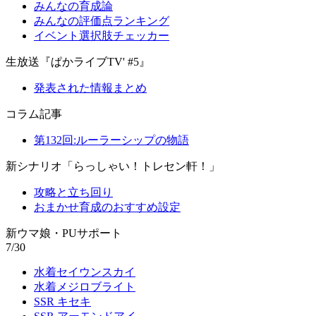
みんなの育成論
みんなの評価点ランキング
イベント選択肢チェッカー
生放送『ぱかライブTV' #5』
発表された情報まとめ
コラム記事
第132回:ルーラーシップの物語
新シナリオ「らっしゃい！トレセン軒！」
攻略と立ち回り
おまかせ育成のおすすめ設定
新ウマ娘・PUサポート
7/30
水着セイウンスカイ
水着メジロブライト
SSR キセキ