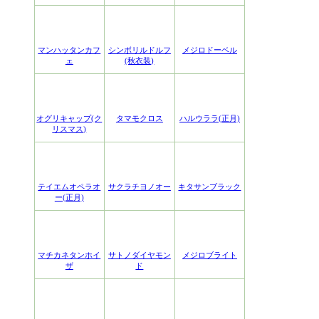
マンハッタンカフ
シンボリルドルフ
メジロドーベル
ェ
(秋衣装)
オグリキャップ(ク
タマモクロス
ハルウララ(正月)
リスマス)
テイエムオペラオ
サクラチヨノオー
キタサンブラック
ー(正月)
マチカネタンホイ
サトノダイヤモン
メジロブライト
ザ
ド