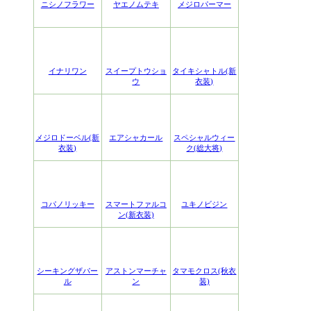
ニシノフラワー
ヤエノムテキ
メジロパーマー
イナリワン
スイープトウショ
タイキシャトル(新
ウ
衣装)
メジロドーベル(新
エアシャカール
スペシャルウィー
衣装)
ク(総大将)
コパノリッキー
スマートファルコ
ユキノビジン
ン(新衣装)
シーキングザパー
アストンマーチャ
タマモクロス(秋衣
ル
ン
装)