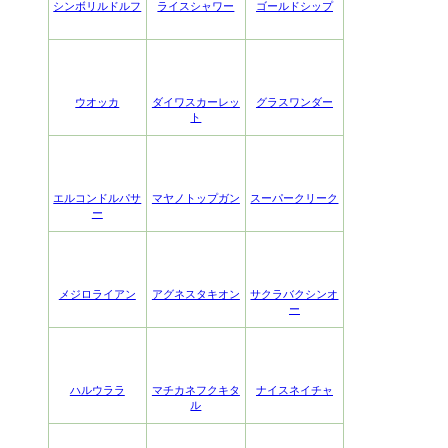
シンボリルドルフ
ライスシャワー
ゴールドシップ
ウオッカ
ダイワスカーレッ
グラスワンダー
ト
エルコンドルパサ
マヤノトップガン
スーパークリーク
ー
メジロライアン
アグネスタキオン
サクラバクシンオ
ー
ハルウララ
マチカネフクキタ
ナイスネイチャ
ル