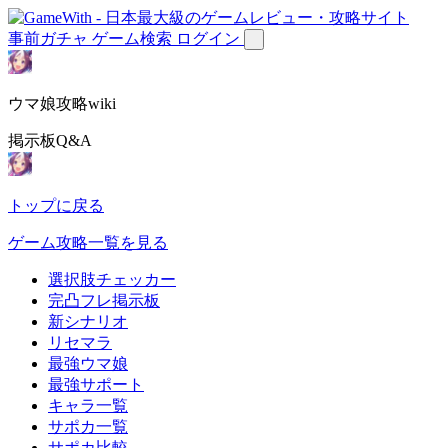
事前ガチャ
ゲーム検索
ログイン
ウマ娘攻略wiki
掲示板Q&A
トップに戻る
ゲーム攻略一覧を見る
選択肢チェッカー
完凸フレ掲示板
新シナリオ
リセマラ
最強ウマ娘
最強サポート
キャラ一覧
サポカ一覧
サポカ比較