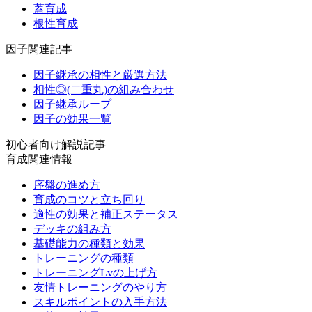
蓋育成
根性育成
因子関連記事
因子継承の相性と厳選方法
相性◎(二重丸)の組み合わせ
因子継承ループ
因子の効果一覧
初心者向け解説記事
育成関連情報
序盤の進め方
育成のコツと立ち回り
適性の効果と補正ステータス
デッキの組み方
基礎能力の種類と効果
トレーニングの種類
トレーニングLvの上げ方
友情トレーニングのやり方
スキルポイントの入手方法