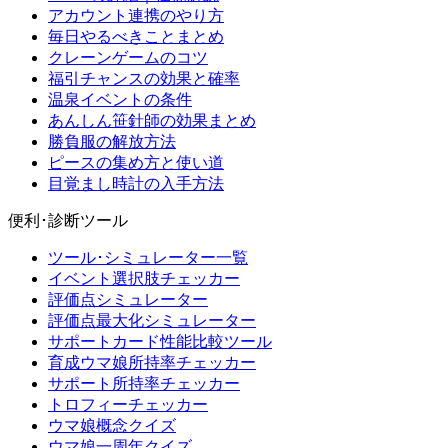
アカウント連携のやり方
毎日やるべきことまとめ
クレーンゲームのコツ
福引チャンスの効果と確率
温泉イベントの条件
あんしん笹針師の効果まとめ
勝負服の解放方法
ピースの集め方と使い道
目覚まし時計の入手方法
便利･診断ツール
ツール･シミュレーター一覧
イベント選択肢チェッカー
評価点シミュレーター
評価点最大化シミュレーター
サポートカード性能比較ツール
育成ウマ娘所持率チェッカー
サポート所持率チェッカー
トロフィーチェッカー
ウマ娘概念クイズ
ウマ娘一周年クイズ