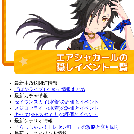
最新生放送関連情報
『ぱかライブTV' #5』情報まとめ
最新ガチャ情報
セイウンスカイ(水着)の評価とイベント
メジロブライト(水着)の評価とイベント
キセキ(SSRスタミナ)の評価とイベント
最新シナリオ情報
「らっしゃい！トレセン軒！」の攻略と立ち回り
最新レースイベント情報