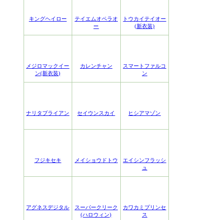
キングヘイロー
テイエムオペラオ
トウカイテイオー
ー
(新衣装)
メジロマックイー
カレンチャン
スマートファルコ
ン(新衣装)
ン
ナリタブライアン
セイウンスカイ
ヒシアマゾン
フジキセキ
メイショウドトウ
エイシンフラッシ
ュ
アグネスデジタル
スーパークリーク
カワカミプリンセ
(ハロウィン)
ス