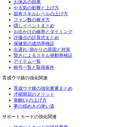
お休みの効果
やる気の影響と上げ方
固有スキルレベルの上げ方
ファン数の稼ぎ方
隠しイベントまとめ
お出かけの確率とタイミング
評価点の計算式まとめ
保健室の成功率検証
出遅れ･掛かりの原因と対策
賢さによるスキル発動率検証
アイテム一覧
称号一覧と取得条件
育成ウマ娘の強化関連
育成ウマ娘の強化要素まとめ
才能開花のメリット
覚醒LVの上げ方
夢の煌めきの使い道
サポートカードの強化関連