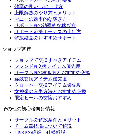
サポートカードの強化要素
効率の良いLvの上げ方
上限解放のやり方とメリット
マニーの効率的な稼ぎ方
サポートPtの効率的な稼ぎ方
サポート応援ボーナスの上げ方
解放結晶のおすすめサポート
ショップ関連
ショップで交換すべきアイテム
フレンドPt交換アイテム優先度
サークルPtの稼ぎ方とおすすめ交換
蹄鉄交換アイテム優先度
クローバー交換アイテム優先度
女神像の入手方法とおすすめ交換
限定セールの交換おすすめ
その他の初心者向け情報
サークルの解放条件とメリット
チーム競技場について解説
TP/RPの詳細｜仕様解説