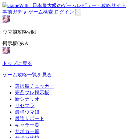
事前ガチャ
ゲーム検索
ログイン
ウマ娘攻略wiki
掲示板Q&A
トップに戻る
ゲーム攻略一覧を見る
選択肢チェッカー
完凸フレ掲示板
新シナリオ
リセマラ
最強ウマ娘
最強サポート
キャラ一覧
サポカ一覧
サポカ比較