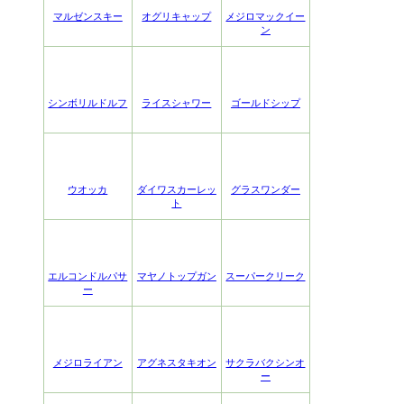
マルゼンスキー
オグリキャップ
メジロマックイー
ン
シンボリルドルフ
ライスシャワー
ゴールドシップ
ウオッカ
ダイワスカーレッ
グラスワンダー
ト
エルコンドルパサ
マヤノトップガン
スーパークリーク
ー
メジロライアン
アグネスタキオン
サクラバクシンオ
ー