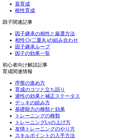
蓋育成
根性育成
因子関連記事
因子継承の相性と厳選方法
相性◎(二重丸)の組み合わせ
因子継承ループ
因子の効果一覧
初心者向け解説記事
育成関連情報
序盤の進め方
育成のコツと立ち回り
適性の効果と補正ステータス
デッキの組み方
基礎能力の種類と効果
トレーニングの種類
トレーニングLvの上げ方
友情トレーニングのやり方
スキルポイントの入手方法