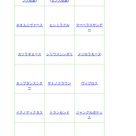
ンス衣装)
(ダンス衣装)
ネオユニヴァース
ヒシミラクル
マーベラスサンデ
ー
カツラギエース
シリウスシンボリ
メジロラモーヌ
タップダンスシチ
サトノクラウン
ヴィブロス
ー
イクノディクタス
トランセンド
ジャングルポケッ
ト