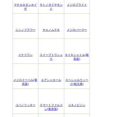
マチカネタンホイ
サトノダイヤモン
メジロブライト
ザ
ド
ニシノフラワー
ヤエノムテキ
メジロパーマー
イナリワン
スイープトウショ
タイキシャトル(新
ウ
衣装)
メジロドーベル(新
エアシャカール
スペシャルウィー
衣装)
ク(総大将)
コパノリッキー
スマートファルコ
ユキノビジン
ン(新衣装)