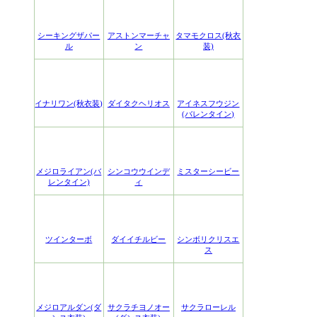
シーキングザパー
アストンマーチャ
タマモクロス(秋衣
ル
ン
装)
イナリワン(秋衣装)
ダイタクヘリオス
アイネスフウジン
(バレンタイン)
メジロライアン(バ
シンコウウインデ
ミスターシービー
レンタイン)
ィ
ツインターボ
ダイイチルビー
シンボリクリスエ
ス
メジロアルダン(ダ
サクラチヨノオー
サクラローレル