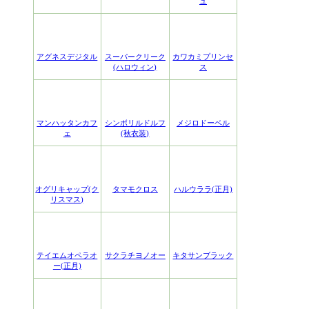
ュ
アグネスデジタル
スーパークリーク
カワカミプリンセ
(ハロウィン)
ス
マンハッタンカフ
シンボリルドルフ
メジロドーベル
ェ
(秋衣装)
オグリキャップ(ク
タマモクロス
ハルウララ(正月)
リスマス)
テイエムオペラオ
サクラチヨノオー
キタサンブラック
ー(正月)