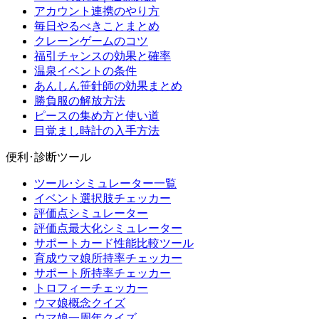
アカウント連携のやり方
毎日やるべきことまとめ
クレーンゲームのコツ
福引チャンスの効果と確率
温泉イベントの条件
あんしん笹針師の効果まとめ
勝負服の解放方法
ピースの集め方と使い道
目覚まし時計の入手方法
便利･診断ツール
ツール･シミュレーター一覧
イベント選択肢チェッカー
評価点シミュレーター
評価点最大化シミュレーター
サポートカード性能比較ツール
育成ウマ娘所持率チェッカー
サポート所持率チェッカー
トロフィーチェッカー
ウマ娘概念クイズ
ウマ娘一周年クイズ