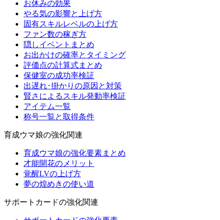
お休みの効果
やる気の影響と上げ方
固有スキルレベルの上げ方
ファン数の稼ぎ方
隠しイベントまとめ
お出かけの確率とタイミング
評価点の計算式まとめ
保健室の成功率検証
出遅れ･掛かりの原因と対策
賢さによるスキル発動率検証
アイテム一覧
称号一覧と取得条件
育成ウマ娘の強化関連
育成ウマ娘の強化要素まとめ
才能開花のメリット
覚醒LVの上げ方
夢の煌めきの使い道
サポートカードの強化関連