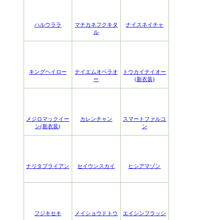
ハルウララ
マチカネフクキタ
ナイスネイチャ
ル
キングヘイロー
テイエムオペラオ
トウカイテイオー
ー
(新衣装)
メジロマックイー
カレンチャン
スマートファルコ
ン(新衣装)
ン
ナリタブライアン
セイウンスカイ
ヒシアマゾン
フジキセキ
メイショウドトウ
エイシンフラッシ