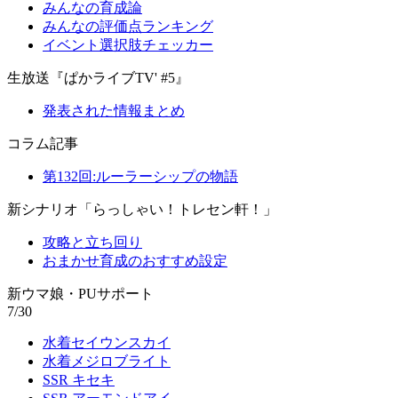
みんなの育成論
みんなの評価点ランキング
イベント選択肢チェッカー
生放送『ぱかライブTV' #5』
発表された情報まとめ
コラム記事
第132回:ルーラーシップの物語
新シナリオ「らっしゃい！トレセン軒！」
攻略と立ち回り
おまかせ育成のおすすめ設定
新ウマ娘・PUサポート
7/30
水着セイウンスカイ
水着メジロブライト
SSR キセキ