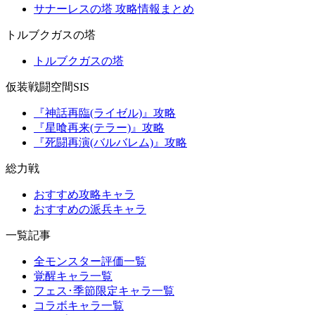
サナーレスの塔 攻略情報まとめ
トルブクガスの塔
トルブクガスの塔
仮装戦闘空間SIS
『神話再臨(ライゼル)』攻略
『星喰再来(テラー)』攻略
『死闘再演(バルバレム)』攻略
総力戦
おすすめ攻略キャラ
おすすめの派兵キャラ
一覧記事
全モンスター評価一覧
覚醒キャラ一覧
フェス･季節限定キャラ一覧
コラボキャラ一覧