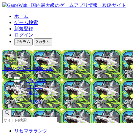
ホーム
ゲーム検索
新規登録
ログイン
2カラム
3カラム
サモンズボード攻略wiki
他の攻略
コミュ
速報
Q&A
リセマラランク