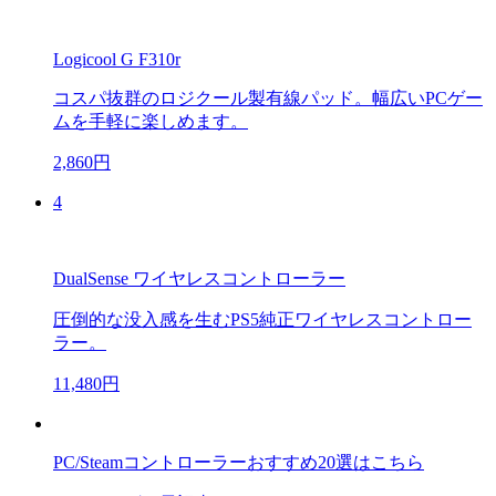
Logicool G F310r
コスパ抜群のロジクール製有線パッド。幅広いPCゲー
ムを手軽に楽しめます。
2,860円
4
DualSense ワイヤレスコントローラー
圧倒的な没入感を生むPS5純正ワイヤレスコントロー
ラー。
11,480円
PC/Steamコントローラーおすすめ20選はこちら