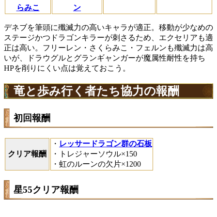
らみこ
ン
デネブを筆頭に殲滅力の高いキャラが適正。移動が少なめの
ステージかつドラゴンキラーが刺さるため、エクセリアも適
正は高い。フリーレン・さくらみこ・フェルンも殲滅力は高
いが、ドラウグルとグランギャンガーが魔属性耐性を持ち
HPを削りにくい点は覚えておこう。
竜と歩み行く者たち協力の報酬
初回報酬
・
レッサードラゴン群の石板
クリア報酬
・トレジャーソウル×150
・虹のルーンの欠片×1200
星55クリア報酬