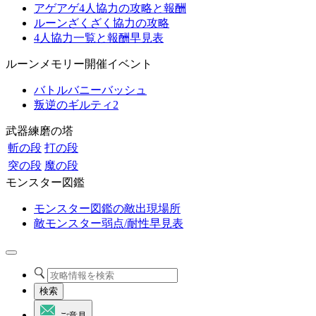
アゲアゲ4人協力の攻略と報酬
ルーンざくざく協力の攻略
4人協力一覧と報酬早見表
ルーンメモリー開催イベント
バトルバニーバッシュ
叛逆のギルティ2
武器練磨の塔
斬の段
打の段
突の段
魔の段
モンスター図鑑
モンスター図鑑の敵出現場所
敵モンスター弱点/耐性早見表
検索
ご意見