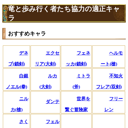
竜と歩み行く者たち協力の適正キャ
ラ
おすすめキャラ
デネ
エクセ
フェネ
ヘルモ
ブ(鎖剣)
リア(大剣)
ッカ(鎖剣)
ート(槍)
白銀
ルカ
ミトラ
不知火
ノエル(拳)
(大剣)
(斧)
フレア(双剣)
ニル
世界を
フリー
ダンテ
カ(槍)
繋ぐ冒険家
レン
さく
フェル