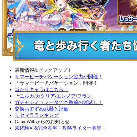
最新情報&ピックアップ！
サマービーチバケーション協力が開催！
「サマービーチバケーション」開催！
当たりキャラはこちら！
┗
ニルカ
/
カクリア
/
エレノア
/
フラン
ガチャシミュレータで本番前の運試し！
交換おすすめ武器と評価
リセマラランキング
GameWithからのお知らせ
未経験可&完全在宅！攻略ライター募集！