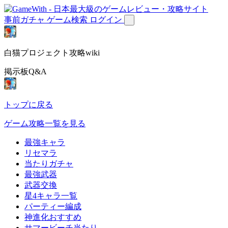
事前ガチャ
ゲーム検索
ログイン
白猫プロジェクト攻略wiki
掲示板Q&A
トップに戻る
ゲーム攻略一覧を見る
最強キャラ
リセマラ
当たりガチャ
最強武器
武器交換
星4キャラ一覧
パーティー編成
神進化おすすめ
サマービーチ当たり