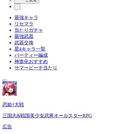
最強キャラ
リセマラ
当たりガチャ
最強武器
武器交換
星4キャラ一覧
パーティー編成
神進化おすすめ
サマービーチ当たり
恋姫†大戦
三国志&戦国美少女武将オールスターRPG
広告