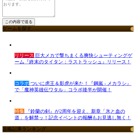
ゲームを探す
リリース
巨大メカで撃ちまくる爽快シューティングゲ
ーム『終末のタイタン：ラストラッシュ』リリース！
コラボ
ついに虎王＆影虎が来た！『鋼嵐 - メカラシ』
で「魔神英雄伝ワタル」コラボ後半が開催！
特集
『鈴蘭の剣』が2周年を迎え、新章「氷と血の
道」を解禁ッ！記念イベントの報酬もお見逃し無く！
攻略記事ランキング