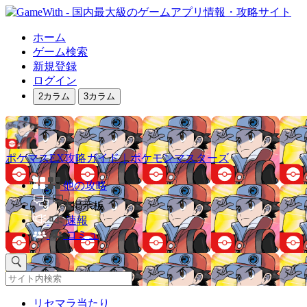
ホーム
ゲーム検索
新規登録
ログイン
2カラム
3カラム
ポケマスEX攻略ガイド｜ポケモンマスターズ
他の攻略
掲示板
速報
コミュ
リセマラ当たり