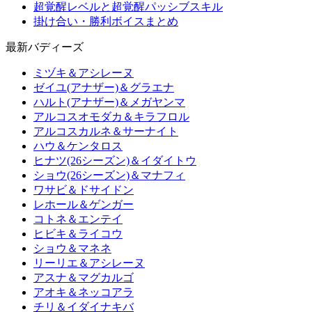
超覚醒レベルと超覚醒パッシブスキル
掛け合い・勝利ボイスまとめ
最新バディーズ
ミヅキ＆アシレーヌ
ゼイユ(アナザー)＆グラエナ
ハルト(アナザー)＆メガヤンマ
アルコスオモダカ＆キラフロル
アルコスカルネ＆サーナイト
ハウ＆ケンタロス
ヒナツ(26シーズン)＆イダイトウ
ショウ(26シーズン)＆マナフィ
ワサビ＆ドサイドン
レホール＆ゲンガー
コトネ＆エンテイ
ヒビキ＆ライコウ
ショウ＆マネネ
リーリエ＆アシレーヌ
アスナ＆マグカルゴ
アオキ＆ネッコアラ
チリ＆イダイナキバ