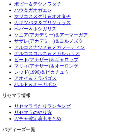
ポピー＆テツノワダチ
ハウ＆ガオガエン
マジコススグリ＆オオタチ
カキツバタ＆ブリジュラス
ペパー＆ホシガリス
ソニア(アカデミー)＆アーマーガア
サザレ(アカデミー)＆ヨルノズク
アルコスナツメ＆メガフーディン
アルコスコルニ＆メガルカリオ
ビート(アナザー)＆ギャロップ
マリィ(アナザー)＆オーロンゲ
レッド(1996)＆ピカチュウ
アオイ＆テラパゴス
ハルト＆オーガポン
リセマラ情報
リセマラ当たりランキング
リセマラのやり方
ガチャ確定演出まとめ
バディーズ一覧