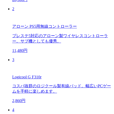
2
アローン PS5用無線コントローラー
プレステ5対応のアローン製ワイヤレスコントローラ
ー。サブ機としても優秀。
11,480円
3
Logicool G F310r
コスパ抜群のロジクール製有線パッド。幅広いPCゲー
ムを手軽に楽しめます。
2,860円
4