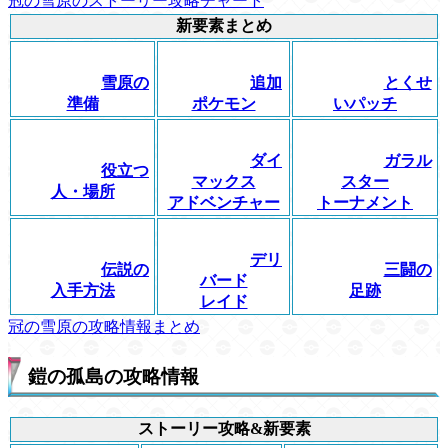
冠の雪原のストーリー攻略チャート
新要素まとめ
雪原の
追加
とくせ
準備
ポケモン
いパッチ
ダイ
ガラル
役立つ
マックス
スター
人・場所
アドベンチャー
トーナメント
デリ
伝説の
三闘の
バード
入手方法
足跡
レイド
冠の雪原の攻略情報まとめ
鎧の孤島の攻略情報
ストーリー攻略&新要素