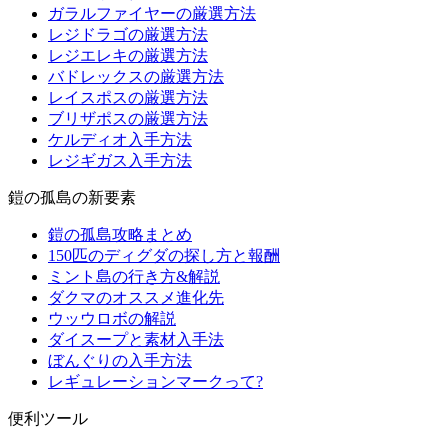
ガラルファイヤーの厳選方法
レジドラゴの厳選方法
レジエレキの厳選方法
バドレックスの厳選方法
レイスポスの厳選方法
ブリザポスの厳選方法
ケルディオ入手方法
レジギガス入手方法
鎧の孤島の新要素
鎧の孤島攻略まとめ
150匹のディグダの探し方と報酬
ミント島の行き方&解説
ダクマのオススメ進化先
ウッウロボの解説
ダイスープと素材入手法
ぼんぐりの入手方法
レギュレーションマークって?
便利ツール