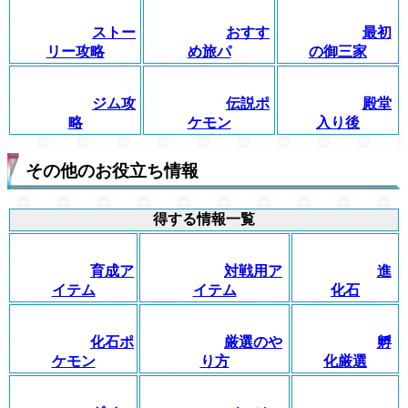
ストー
おすす
最初
リー攻略
め旅パ
の御三家
ジム攻
伝説ポ
殿堂
略
ケモン
入り後
その他のお役立ち情報
得する情報一覧
育成ア
対戦用ア
進
イテム
イテム
化石
化石ポ
厳選のや
孵
ケモン
り方
化厳選