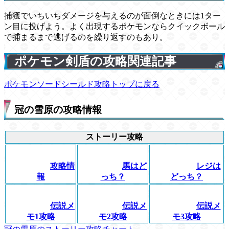
捕獲でいちいちダメージを与えるのが面倒なときには1ター
ン目に投げよう。よく出現するポケモンならクイックボール
で捕まるまで逃げるのを繰り返すのもあり。
ポケモン剣盾の攻略関連記事
ポケモンソードシールド攻略トップに戻る
冠の雪原の攻略情報
ストーリー攻略
攻略情
馬はど
レジは
報
っち？
どっち？
伝説メ
伝説メ
伝説メ
モ1攻略
モ2攻略
モ3攻略