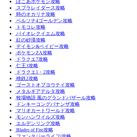
ぽこあポケモン攻略
スプラレイダース攻略
時のオカリナ攻略
ペルソナ4ゴールデン攻略
トモコレ攻略
バイオレクイエム攻略
紅の砂漠攻略
デイモン&ベイビー攻略
ポケモンZA攻略
ドラクエ7攻略
仁王3攻略
ドラクエ1・2攻略
桃鉄2攻略
ゴーストオブヨウテイ攻略
メタルギアデルタ攻略
牧場物語 風のグランドバザール攻略
ドンキーコングバナンザ攻略
マリオカートワールド攻略
モンハンワイルズ攻略
エルデンリング攻略
Blades of Fire攻略
ファンタジーライフi攻略