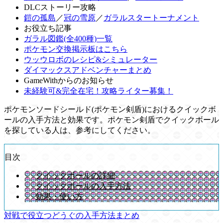
DLCストーリー攻略
鎧の孤島
／
冠の雪原
／
ガラルスタートーナメント
お役立ち記事
ガラル図鑑(全400種)一覧
ポケモン交換掲示板はこちら
ウッウロボのレシピ&シミュレーター
ダイマックスアドベンチャーまとめ
GameWithからのお知らせ
未経験可&完全在宅！攻略ライター募集！
ポケモンソードシールド(ポケモン剣盾)におけるクイックボ
ールの入手方法と効果です。ポケモン剣盾でクイックボール
を探している人は、参考にしてください。
目次
クイックボールの詳細
クイックボールの入手方法
効果・使い方
対戦で役立つどうぐの入手方法まとめ