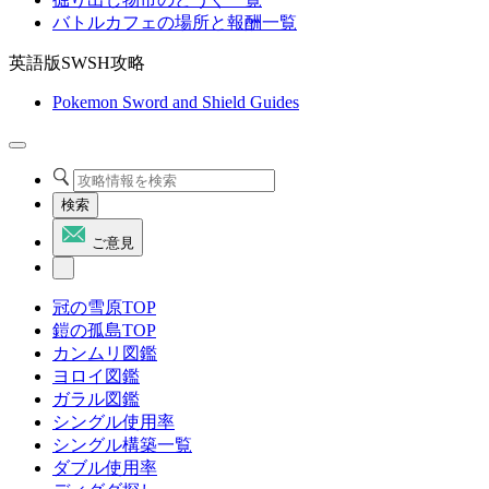
バトルカフェの場所と報酬一覧
英語版SWSH攻略
Pokemon Sword and Shield Guides
検索
ご意見
冠の雪原TOP
鎧の孤島TOP
カンムリ図鑑
ヨロイ図鑑
ガラル図鑑
シングル使用率
シングル構築一覧
ダブル使用率