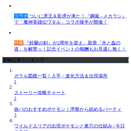
コラボ
ついに虎王＆影虎が来た！『鋼嵐 - メカラシ』
で「魔神英雄伝ワタル」コラボ後半が開催！
特集
『鈴蘭の剣』が2周年を迎え、新章「氷と血の
道」を解禁ッ！記念イベントの報酬もお見逃し無く！
攻略記事ランキング
ガラル図鑑一覧！入手・進化方法＆出現場所
1
ストーリー攻略チャート
2
旅パのおすすめポケモン｜序盤から組めるパーティ
3
ワイルドエリアの出現ポケモンと巣穴の仕組み | 今日