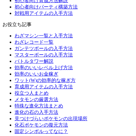
初心者向け育成方法解説
初心者向けパーティ構築方法
対戦用アイテムの入手方法
お役立ち記事
わざマシン一覧と入手方法
わざレコード一覧
ガンテツボールの入手方法
マスターボールの入手方法
バトルタワー解説
効率のいいレベル上げ方法
効率のいいお金稼ぎ
ワット(W)の効率的な稼ぎ方
育成用アイテムの入手方法
役立つ人まとめ
メタモンの厳選方法
特殊な進化方法まとめ
進化の石の入手方法
見つけづらいポケモンの出現場所
化石ポケモンの復元方法
固定シンボルってなに？