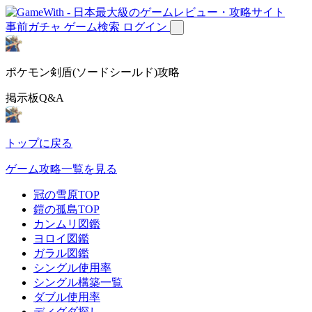
事前ガチャ
ゲーム検索
ログイン
ポケモン剣盾(ソードシールド)攻略
掲示板Q&A
トップに戻る
ゲーム攻略一覧を見る
冠の雪原TOP
鎧の孤島TOP
カンムリ図鑑
ヨロイ図鑑
ガラル図鑑
シングル使用率
シングル構築一覧
ダブル使用率
ディグダ探し