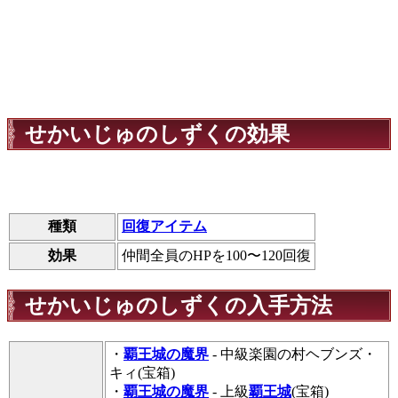
せかいじゅのしずくの効果
種類
回復アイテム
効果
仲間全員のHPを100〜120回復
せかいじゅのしずくの入手方法
・
覇王城の魔界
- 中級楽園の村ヘブンズ・
キィ(宝箱)
・
覇王城の魔界
- 上級
覇王城
(宝箱)