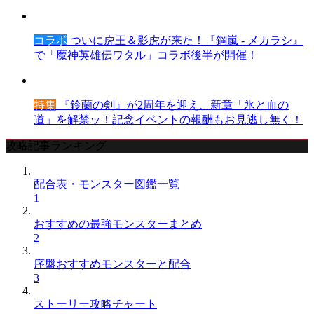
コラボ
ついに虎王＆影虎が来た！『鋼嵐 - メカラシ』
で「魔神英雄伝ワタル」コラボ後半が開催！
特集
『鈴蘭の剣』が2周年を迎え、新章「氷と血の
道」を解禁ッ！記念イベントの報酬もお見逃し無く！
攻略記事ランキング
配合表・モンスター図鑑一覧
1
おすすめの最強モンスターまとめ
2
序盤おすすめモンスターと配合
3
ストーリー攻略チャート