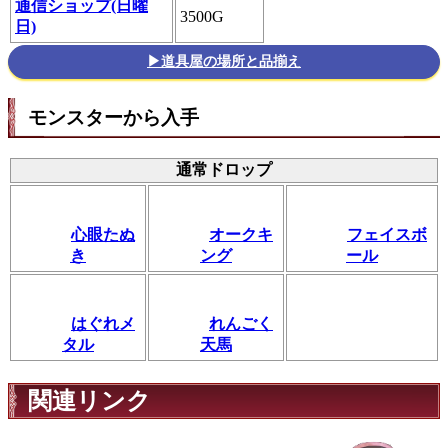
通信ショップ(日曜
3500G
日)
▶道具屋の場所と品揃え
モンスターから入手
通常ドロップ
心眼たぬ
オークキ
フェイスボ
き
ング
ール
はぐれメ
れんごく
タル
天馬
関連リンク