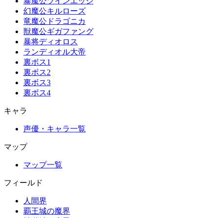
暴魔公ツインエッジ
幻魔公キルローズ
竜魔公ドラゴニカ
獣魔公ギガファング
暴将ディオロス
ランディオル大帝
裏ボス1
裏ボス2
裏ボス3
裏ボス4
キャラ
声優・キャラ一覧
マップ
マップ一覧
フィールド
人間界
覇王城の魔界