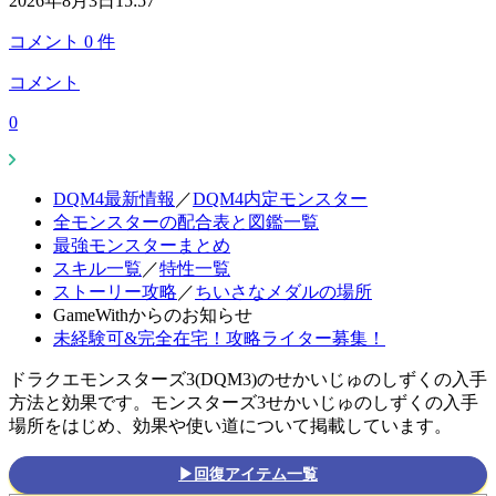
2026年8月3日15:57
コメント
0
件
コメント
0
DQM4最新情報
／
DQM4内定モンスター
全モンスターの配合表と図鑑一覧
最強モンスターまとめ
スキル一覧
／
特性一覧
ストーリー攻略
／
ちいさなメダルの場所
GameWithからのお知らせ
未経験可&完全在宅！攻略ライター募集！
ドラクエモンスターズ3(DQM3)のせかいじゅのしずくの入手
方法と効果です。モンスターズ3せかいじゅのしずくの入手
場所をはじめ、効果や使い道について掲載しています。
▶回復アイテム一覧