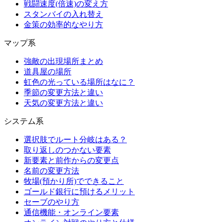
戦闘速度(倍速)の変え方
スタンバイの入れ替え
金策の効率的なやり方
マップ系
強敵の出現場所まとめ
道具屋の場所
虹色の光っている場所はなに？
季節の変更方法と違い
天気の変更方法と違い
システム系
選択肢でルート分岐はある？
取り返しのつかない要素
新要素と前作からの変更点
名前の変更方法
牧場(預かり所)でできること
ゴールド銀行に預けるメリット
セーブのやり方
通信機能・オンライン要素