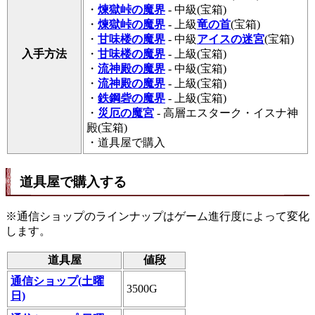
・
煉獄峠の魔界
- 中級(宝箱)
・
煉獄峠の魔界
- 上級
竜の首
(宝箱)
・
甘味楼の魔界
- 中級
アイスの迷宮
(宝箱)
入手方法
・
甘味楼の魔界
- 上級(宝箱)
・
流神殿の魔界
- 中級(宝箱)
・
流神殿の魔界
- 上級(宝箱)
・
鉄鋼砦の魔界
- 上級(宝箱)
・
災厄の魔宮
- 高層エスターク・イスナ神
殿(宝箱)
・道具屋で購入
道具屋で購入する
※通信ショップのラインナップはゲーム進行度によって変化
します。
道具屋
値段
通信ショップ(土曜
3500G
日)