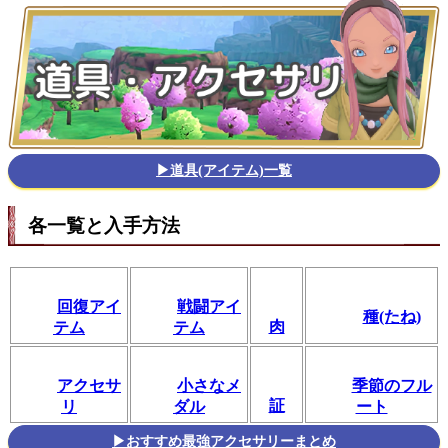
▶道具(アイテム)一覧
各一覧と入手方法
回復アイ
戦闘アイ
種(たね)
肉
テム
テム
アクセサ
小さなメ
季節のフル
証
リ
ダル
ート
▶おすすめ最強アクセサリーまとめ