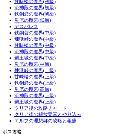
甘味楼の魔界(初級)
流神殿の魔界(初級)
鉄鋼砦の魔界(初級)
災厄の魔宮(低層)
デスパレス
鉄鋼砦の魔界(中級)
煉獄峠の魔界(中級)
甘味楼の魔界(中級)
流神殿の魔界(中級)
覇王城の魔界(中級)
災厄の魔宮(中層)
煉獄峠の魔界(上級)
甘味楼の魔界(上級)
鉄鋼砦の魔界(上級)
災厄の魔宮(高層)
流神殿の魔界(上級)
覇王城の魔界(上級)
クリア後の攻略チャート
クリア後の解放要素とやり込み
エルフの理想郷の攻略と報酬
ボス攻略