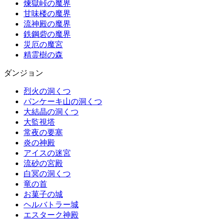
煉獄峠の魔界
甘味楼の魔界
流神殿の魔界
鉄鋼砦の魔界
災厄の魔宮
精霊樹の森
ダンジョン
烈火の洞くつ
パンケーキ山の洞くつ
大結晶の洞くつ
大監視塔
常夜の要塞
炎の神殿
アイスの迷宮
流砂の宮殿
白冥の洞くつ
竜の首
お菓子の城
ヘルバトラー城
エスターク神殿