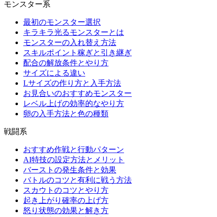
モンスター系
最初のモンスター選択
キラキラ光るモンスターとは
モンスターの入れ替え方法
スキルポイント稼ぎと引き継ぎ
配合の解放条件とやり方
サイズによる違い
Lサイズの作り方と入手方法
お見合いのおすすめモンスター
レベル上げの効率的なやり方
卵の入手方法と色の種類
戦闘系
おすすめ作戦と行動パターン
AI特技の設定方法とメリット
バーストの発生条件と効果
バトルのコツと有利に戦う方法
スカウトのコツとやり方
起き上がり確率の上げ方
怒り状態の効果と解き方