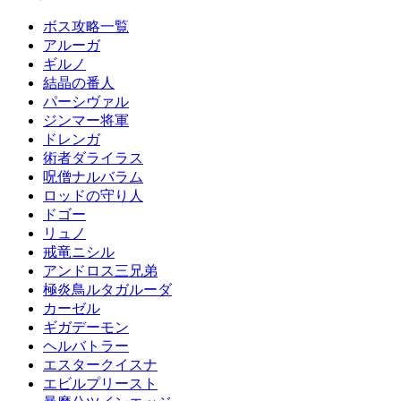
ボス攻略一覧
アルーガ
ギルノ
結晶の番人
パーシヴァル
ジンマー将軍
ドレンガ
術者ダライラス
呪僧ナルバラム
ロッドの守り人
ドゴー
リュノ
戒竜ニシル
アンドロス三兄弟
極炎鳥ルタガルーダ
カーゼル
ギガデーモン
ヘルバトラー
エスタークイスナ
エビルプリースト