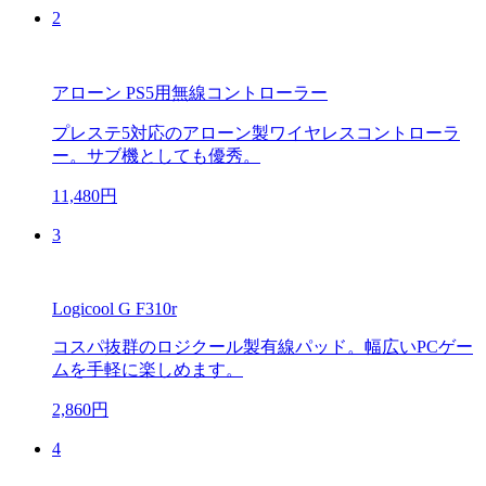
2
アローン PS5用無線コントローラー
プレステ5対応のアローン製ワイヤレスコントローラ
ー。サブ機としても優秀。
11,480円
3
Logicool G F310r
コスパ抜群のロジクール製有線パッド。幅広いPCゲー
ムを手軽に楽しめます。
2,860円
4