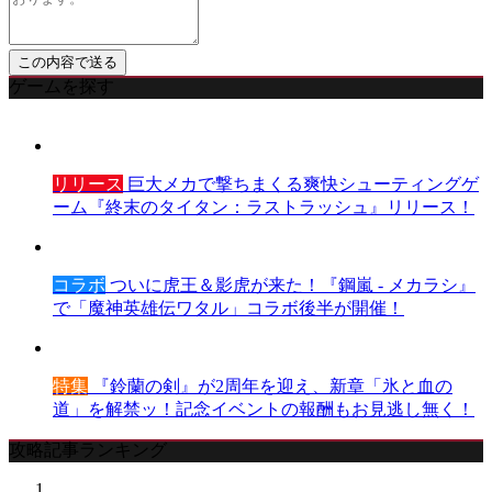
ゲームを探す
リリース
巨大メカで撃ちまくる爽快シューティングゲ
ーム『終末のタイタン：ラストラッシュ』リリース！
コラボ
ついに虎王＆影虎が来た！『鋼嵐 - メカラシ』
で「魔神英雄伝ワタル」コラボ後半が開催！
特集
『鈴蘭の剣』が2周年を迎え、新章「氷と血の
道」を解禁ッ！記念イベントの報酬もお見逃し無く！
攻略記事ランキング