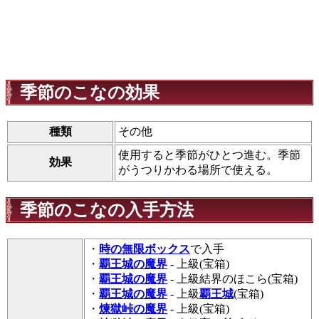
季節のこなの効果
種類
その他
使用すると季節がひとつ進む。季節
効果
がうつりかわる場所で使える。
季節のこなの入手方法
・
時の無限ボックス
で入手
・
覇王城の魔界
- 上級(宝箱)
・
覇王城の魔界
- 上級結界のほこら(宝箱)
・
覇王城の魔界
- 上級
覇王城
(宝箱)
・
煉獄峠の魔界
- 上級(宝箱)