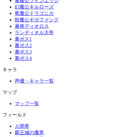
暴魔公ツインエッジ
幻魔公キルローズ
竜魔公ドラゴニカ
獣魔公ギガファング
暴将ディオロス
ランディオル大帝
裏ボス1
裏ボス2
裏ボス3
裏ボス4
キャラ
声優・キャラ一覧
マップ
マップ一覧
フィールド
人間界
覇王城の魔界