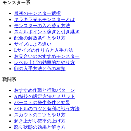
モンスター系
最初のモンスター選択
キラキラ光るモンスターとは
モンスターの入れ替え方法
スキルポイント稼ぎと引き継ぎ
配合の解放条件とやり方
サイズによる違い
Lサイズの作り方と入手方法
お見合いのおすすめモンスター
レベル上げの効率的なやり方
卵の入手方法と色の種類
戦闘系
おすすめ作戦と行動パターン
AI特技の設定方法とメリット
バーストの発生条件と効果
バトルのコツと有利に戦う方法
スカウトのコツとやり方
起き上がり確率の上げ方
怒り状態の効果と解き方