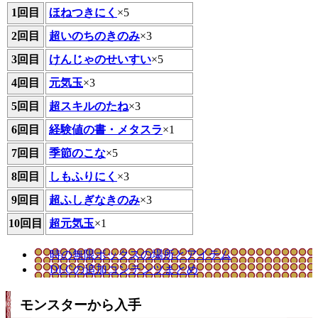
1回目
ほねつきにく
×5
2回目
超いのちのきのみ
×3
3回目
けんじゃのせいすい
×5
4回目
元気玉
×3
5回目
超スキルのたね
×3
6回目
経験値の書・メタスラ
×1
7回目
季節のこな
×5
8回目
しもふりにく
×3
9回目
超ふしぎなきのみ
×3
10回目
超元気玉
×1
時の無限ボックスの場所とアイテム
DLCの追加コンテンツまとめ
モンスターから入手