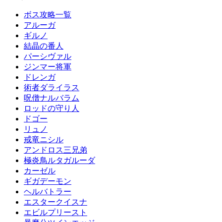
ボス攻略一覧
アルーガ
ギルノ
結晶の番人
パーシヴァル
ジンマー将軍
ドレンガ
術者ダライラス
呪僧ナルバラム
ロッドの守り人
ドゴー
リュノ
戒竜ニシル
アンドロス三兄弟
極炎鳥ルタガルーダ
カーゼル
ギガデーモン
ヘルバトラー
エスタークイスナ
エビルプリースト