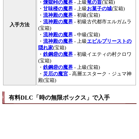
・
煉獄峠の魔界
- 上級
竜の首
(宝箱)
・
甘味楼の魔界
- 上級
お菓子の城
(宝箱)
・
流神殿の魔界
- 初級(宝箱)
・
流神殿の魔界
- 初級古代都市エルガムラ
入手方法
(宝箱)
・
流神殿の魔界
- 中級(宝箱)
・
流神殿の魔界
- 上級
エビルプリーストの
隠れ家
(宝箱)
・
鉄鋼砦の魔界
- 初級イエティの村クロワ
(宝箱)
・
鉄鋼砦の魔界
- 上級(宝箱)
・
災厄の魔宮
- 高層エスターク・ジュマ神
殿(宝箱)
有料DLC「時の無限ボックス」で入手