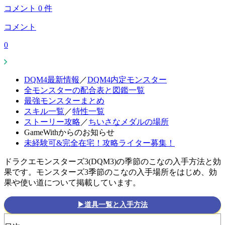
コメント
0
件
コメント
0
DQM4最新情報
／
DQM4内定モンスター
全モンスターの配合表と図鑑一覧
最強モンスターまとめ
スキル一覧
／
特性一覧
ストーリー攻略
／
ちいさなメダルの場所
GameWithからのお知らせ
未経験可&完全在宅！攻略ライター募集！
ドラクエモンスターズ3(DQM3)の季節のこなの入手方法と効
果です。モンスターズ3季節のこなの入手場所をはじめ、効
果や使い道について掲載しています。
▶道具一覧と入手方法