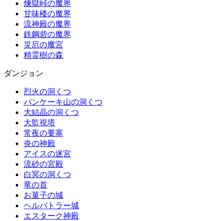
煉獄峠の魔界
甘味楼の魔界
流神殿の魔界
鉄鋼砦の魔界
災厄の魔宮
精霊樹の森
ダンジョン
烈火の洞くつ
パンケーキ山の洞くつ
大結晶の洞くつ
大監視塔
常夜の要塞
炎の神殿
アイスの迷宮
流砂の宮殿
白冥の洞くつ
竜の首
お菓子の城
ヘルバトラー城
エスターク神殿