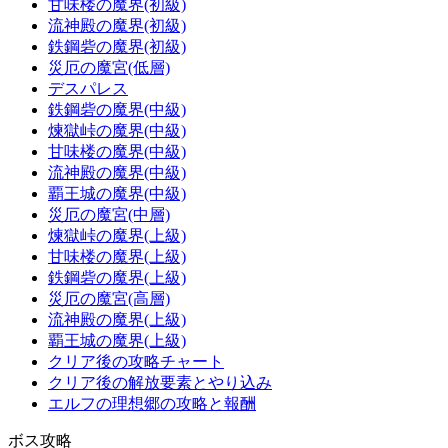
甘味楼の魔界(初級)
流神殿の魔界(初級)
鉄鋼砦の魔界(初級)
災厄の魔宮(低層)
デスパレス
鉄鋼砦の魔界(中級)
煉獄峠の魔界(中級)
甘味楼の魔界(中級)
流神殿の魔界(中級)
覇王城の魔界(中級)
災厄の魔宮(中層)
煉獄峠の魔界(上級)
甘味楼の魔界(上級)
鉄鋼砦の魔界(上級)
災厄の魔宮(高層)
流神殿の魔界(上級)
覇王城の魔界(上級)
クリア後の攻略チャート
クリア後の解放要素とやり込み
エルフの理想郷の攻略と報酬
ボス攻略