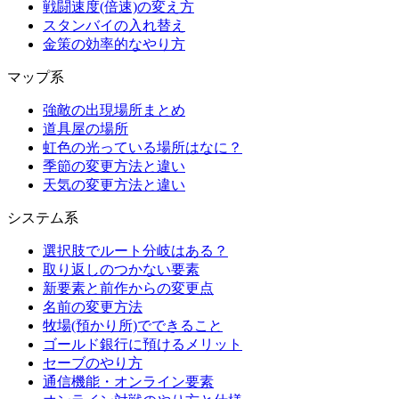
戦闘速度(倍速)の変え方
スタンバイの入れ替え
金策の効率的なやり方
マップ系
強敵の出現場所まとめ
道具屋の場所
虹色の光っている場所はなに？
季節の変更方法と違い
天気の変更方法と違い
システム系
選択肢でルート分岐はある？
取り返しのつかない要素
新要素と前作からの変更点
名前の変更方法
牧場(預かり所)でできること
ゴールド銀行に預けるメリット
セーブのやり方
通信機能・オンライン要素