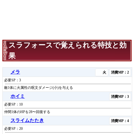
スラフォースで覚えられる特技と効
果
メラ
火
消費MP：2
必要SP：3
敵1体に火属性の呪文ダメージ(小)を与える
ホイミ
消費MP：3
必要SP：10
仲間1体のHPを28〜回復する
スライムたたき
消費MP：4
必要SP：20