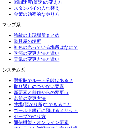
戦闘速度(倍速)の変え方
スタンバイの入れ替え
金策の効率的なやり方
マップ系
強敵の出現場所まとめ
道具屋の場所
虹色の光っている場所はなに？
季節の変更方法と違い
天気の変更方法と違い
システム系
選択肢でルート分岐はある？
取り返しのつかない要素
新要素と前作からの変更点
名前の変更方法
牧場(預かり所)でできること
ゴールド銀行に預けるメリット
セーブのやり方
通信機能・オンライン要素