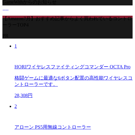
GameWithからのお知らせ
【Amazon7月】おすすめ記事からよく買われているコントロ
ーラーTOP4
PR
1
HORIワイヤレスファイティングコマンダー OCTA Pro
格闘ゲームに最適な6ボタン配置の高性能ワイヤレスコ
ントローラーです。
28,308円
2
アローン PS5用無線コントローラー