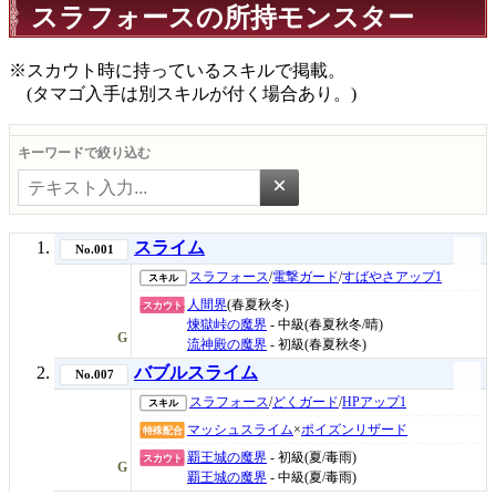
スラフォースの所持モンスター
※スカウト時に持っているスキルで掲載。
(タマゴ入手は別スキルが付く場合あり。)
キーワードで絞り込む
×
スライム
No.001
スラフォース
/
電撃ガード
/
すばやさアップ1
スキル
人間界
(春夏秋冬)
スカウト
煉獄峠の魔界
- 中級(春夏秋冬/晴)
G
流神殿の魔界
- 初級(春夏秋冬)
バブルスライム
No.007
スラフォース
/
どくガード
/
HPアップ1
スキル
マッシュスライム
×
ポイズンリザード
特殊配合
覇王城の魔界
- 初級(夏/毒雨)
スカウト
G
覇王城の魔界
- 中級(夏/毒雨)