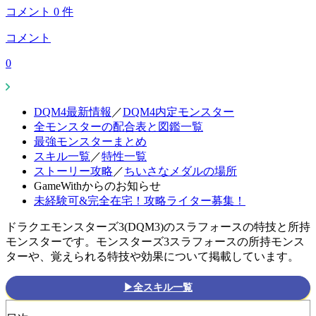
コメント
0
件
コメント
0
DQM4最新情報
／
DQM4内定モンスター
全モンスターの配合表と図鑑一覧
最強モンスターまとめ
スキル一覧
／
特性一覧
ストーリー攻略
／
ちいさなメダルの場所
GameWithからのお知らせ
未経験可&完全在宅！攻略ライター募集！
ドラクエモンスターズ3(DQM3)のスラフォースの特技と所持
モンスターです。モンスターズ3スラフォースの所持モンス
ターや、覚えられる特技や効果について掲載しています。
▶全スキル一覧