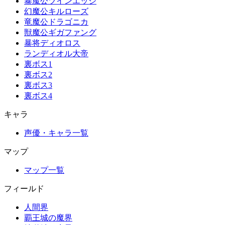
暴魔公ツインエッジ
幻魔公キルローズ
竜魔公ドラゴニカ
獣魔公ギガファング
暴将ディオロス
ランディオル大帝
裏ボス1
裏ボス2
裏ボス3
裏ボス4
キャラ
声優・キャラ一覧
マップ
マップ一覧
フィールド
人間界
覇王城の魔界