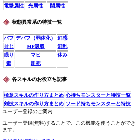
電撃属性
光属性
闇属性
状態異常系の特技一覧
バフ
デバフ（弱体化）
幻惑
封じ
MP吸収
混乱
眠り
マヒ
休み
毒
即死
各スキルのお役立ち記事
極意スキルの作り方まとめ
心持ちモンスターと特技一覧
剣技スキルの作り方まとめ
ソード持ちモンスターと特技
ユーザー登録のご案内
ユーザー登録(無料)することで、この機能を使うことができ
ます。