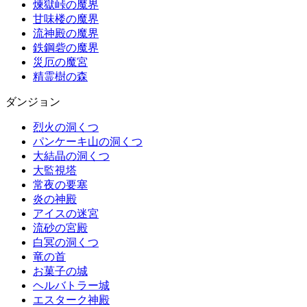
煉獄峠の魔界
甘味楼の魔界
流神殿の魔界
鉄鋼砦の魔界
災厄の魔宮
精霊樹の森
ダンジョン
烈火の洞くつ
パンケーキ山の洞くつ
大結晶の洞くつ
大監視塔
常夜の要塞
炎の神殿
アイスの迷宮
流砂の宮殿
白冥の洞くつ
竜の首
お菓子の城
ヘルバトラー城
エスターク神殿