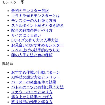
モンスター系
最初のモンスター選択
キラキラ光るモンスターとは
モンスターの入れ替え方法
スキルポイント稼ぎと引き継ぎ
配合の解放条件とやり方
サイズによる違い
Lサイズの作り方と入手方法
お見合いのおすすめモンスター
レベル上げの効率的なやり方
卵の入手方法と色の種類
戦闘系
おすすめ作戦と行動パターン
AI特技の設定方法とメリット
バーストの発生条件と効果
バトルのコツと有利に戦う方法
スカウトのコツとやり方
起き上がり確率の上げ方
怒り状態の効果と解き方