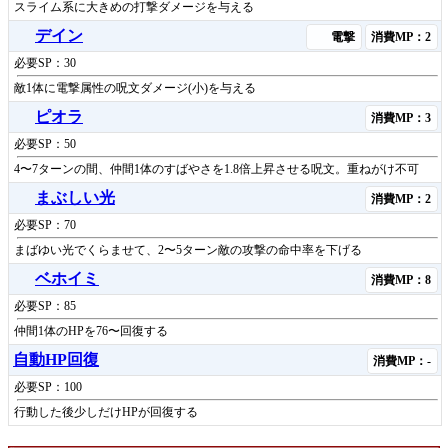
スライム系に大きめの打撃ダメージを与える
デイン
電撃
消費MP：2
必要SP：30
敵1体に電撃属性の呪文ダメージ(小)を与える
ピオラ
消費MP：3
必要SP：50
4〜7ターンの間、仲間1体のすばやさを1.8倍上昇させる呪文。重ねがけ不可
まぶしい光
消費MP：2
必要SP：70
まばゆい光でくらませて、2〜5ターン敵の攻撃の命中率を下げる
ベホイミ
消費MP：8
必要SP：85
仲間1体のHPを76〜回復する
自動HP回復
消費MP：-
必要SP：100
行動した後少しだけHPが回復する