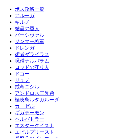
ボス攻略一覧
アルーガ
ギルノ
結晶の番人
パーシヴァル
ジンマー将軍
ドレンガ
術者ダライラス
呪僧ナルバラム
ロッドの守り人
ドゴー
リュノ
戒竜ニシル
アンドロス三兄弟
極炎鳥ルタガルーダ
カーゼル
ギガデーモン
ヘルバトラー
エスタークイスナ
エビルプリースト