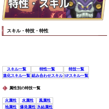
スキル・特技・特性
スキル一覧
特性一覧
特技一覧
進化スキル一覧
組み合わせスキル
SPスキル一覧
属性別の特技一覧
火属性
水属性
風属性
地属性
爆発属性
氷結属性