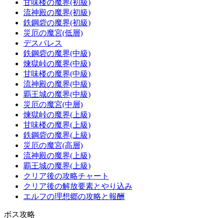
甘味楼の魔界(初級)
流神殿の魔界(初級)
鉄鋼砦の魔界(初級)
災厄の魔宮(低層)
デスパレス
鉄鋼砦の魔界(中級)
煉獄峠の魔界(中級)
甘味楼の魔界(中級)
流神殿の魔界(中級)
覇王城の魔界(中級)
災厄の魔宮(中層)
煉獄峠の魔界(上級)
甘味楼の魔界(上級)
鉄鋼砦の魔界(上級)
災厄の魔宮(高層)
流神殿の魔界(上級)
覇王城の魔界(上級)
クリア後の攻略チャート
クリア後の解放要素とやり込み
エルフの理想郷の攻略と報酬
ボス攻略