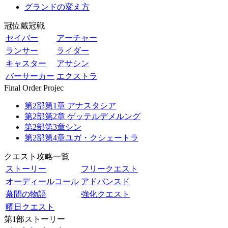
グランドの変え方
冠位戴冠戦
セイバー
アーチャー
ランサー
ライダー
キャスター
アサシン
バーサーカー
エクストラ
Final Order Projec
第2部第1章 アナスタシア
第2部第2章 ゲッテルデメルング
第2部第3章シン
第2部第4章ユガ・クシェートラ
クエスト攻略一覧
ストーリー
フリークエスト
オーディールコール
アドバンスド
幕間の物語
強化クエスト
曜日クエスト
第1部ストーリー