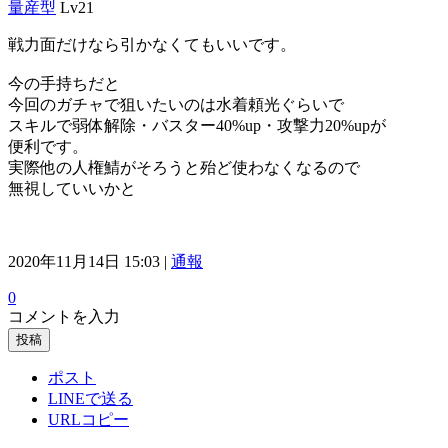
量産型
Lv21
戦力面だけなら引かなくてもいいです。
今の手持ちだと
今回のガチャで狙いたいのは水着頼光ぐらいで
スキルで弱体解除・バスター40%up・攻撃力20%upが
便利です。
実際他の人権鯖がそろうと殆ど使わなくなるので
無視していいかと
2020年11月14日 15:03 |
通報
0
コメントを入力
投稿
ポスト
LINEで送る
URLコピー