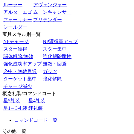
ルーラー
アヴェンジャー
アルターエゴ
ムーンキャンサー
フォーリナー
プリテンダー
シールダー
宝具スキル別一覧
NPチャージ
NP獲得量アップ
スター獲得
スター集中
弱体解除/無効
強化解除耐性
強化成功率アップ
無敵・回避
必中・無敵貫通
ガッツ
ターゲット集中
強化解除
チャージ減少
概念礼装/コマンドコード
星5礼装
星4礼装
星1～3礼装
絆礼装
コマンドコード一覧
その他一覧