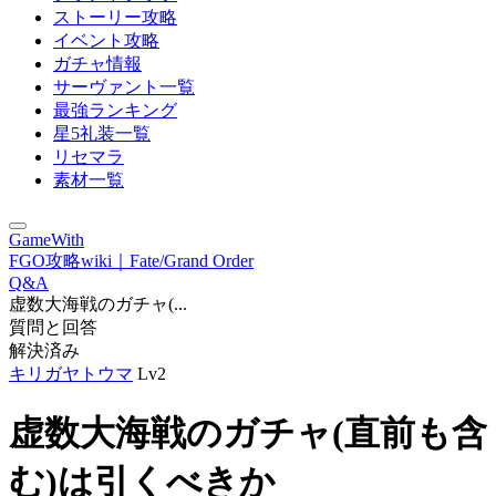
ストーリー攻略
イベント攻略
ガチャ情報
サーヴァント一覧
最強ランキング
星5礼装一覧
リセマラ
素材一覧
GameWith
FGO攻略wiki｜Fate/Grand Order
Q&A
虚数大海戦のガチャ(...
質問と回答
解決済み
キリガヤトウマ
Lv2
虚数大海戦のガチャ(直前も含
む)は引くべきか