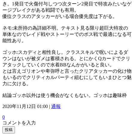
き。1発目で火傷付与しつつ次ターン2発目で特攻みたいなゲ
ージブレイクがある戦闘でも有用。
優位クラスのアタッカーがいる場合優先度は下がる。
ネモ:未所持の為詳細不明。テキスト見る限り超巨大特攻の
単体なのでレイド戦やストーリーでのボス戦で最適になる可
能性あり。
ゴッホ:スカディと相性良し。クラススキルで呪いによるダ
ウンはないが被ダメは蓄積される。とにかくQカードでクリ
アタックしていくので水着BBなんかがいると良い。
とは言えゴリオンや卑弥呼と言ったクリアタッカーの化け物
もいるのでクリティカルパーティ組むにしてもいまひとつ魅
力に欠ける。
結論ゴッホ以外は使う機会がなくもない。ゴッホは趣味枠
2020年11月12日 01:00 |
通報
0
コメントを入力
投稿