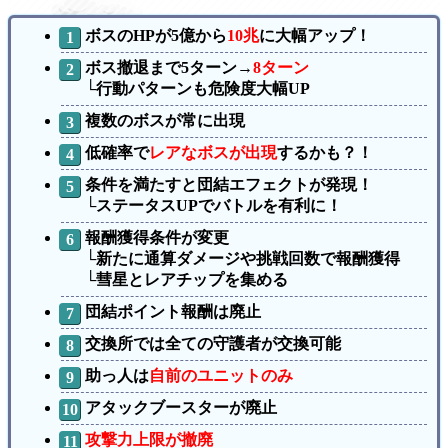
ボスのHPが5億から
10兆
に大幅アップ！
ボス撤退まで5ターン→
8ターン
└行動パターンも危険度大幅UP
複数のボスが常に出現
低確率で
レアなボスが出現
するかも？！
条件を満たすと団結エフェクトが発現！
└ステータスUPでバトルを有利に！
報酬獲得条件が変更
└新たに通算ダメージや挑戦回数で報酬獲得
└彗星とレアチップを集める
団結ポイント報酬は廃止
交換所では全ての守護者が交換可能
助っ人は
自前のユニットのみ
アタックブースターが廃止
攻撃力上限が撤廃