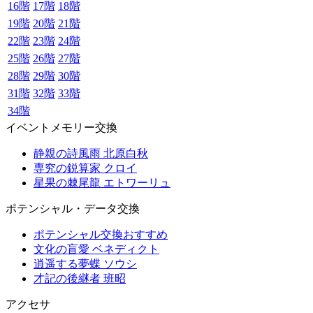
16階
17階
18階
19階
20階
21階
22階
23階
24階
25階
26階
27階
28階
29階
30階
31階
32階
33階
34階
イベントメモリー交換
静親の詩風雨 北原白秋
専究の鋭算家 クロイ
星果の棘尾龍 エトワーリュ
ポテンシャル・データ交換
ポテンシャル交換おすすめ
文化の盲愛 ベネディクト
逍遥する夢蝶 ソウシ
才記の後継者 班昭
アクセサ