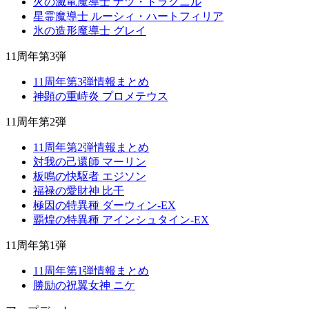
火の滅竜魔導士 ナツ・ドラグニル
星霊魔導士 ルーシィ・ハートフィリア
氷の造形魔導士 グレイ
11周年第3弾
11周年第3弾情報まとめ
神顕の重峙炎 プロメテウス
11周年第2弾
11周年第2弾情報まとめ
対我の己還師 マーリン
板鳴の快駆者 エジソン
福禄の愛財神 比干
極因の特異種 ダーウィン-EX
覇煌の特異種 アインシュタイン-EX
11周年第1弾
11周年第1弾情報まとめ
勝励の祝翼女神 ニケ