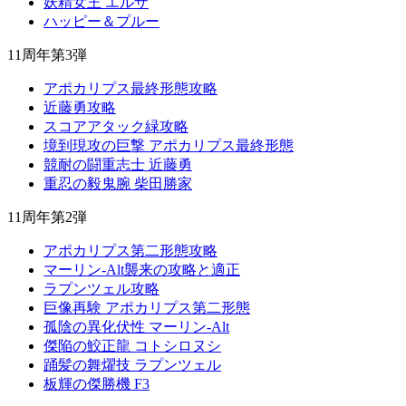
妖精女王 エルザ
ハッピー＆プルー
11周年第3弾
アポカリプス最終形態攻略
近藤勇攻略
スコアアタック緑攻略
境到現攻の巨撃 アポカリプス最終形態
競耐の闘重志士 近藤勇
重忍の毅鬼腕 柴田勝家
11周年第2弾
アポカリプス第二形態攻略
マーリン-Alt襲来の攻略と適正
ラプンツェル攻略
巨像再験 アポカリプス第二形態
孤陰の異化伏性 マーリン-Alt
傑陥の鮫正龍 コトシロヌシ
踊髪の舞燿技 ラプンツェル
板輝の傑勝機 F3