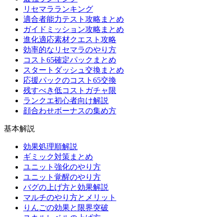
リセマラランキング
適合者能力テスト攻略まとめ
ガイドミッション攻略まとめ
進化適応素材クエスト攻略
効率的なリセマラのやり方
コスト65確定パックまとめ
スタートダッシュ交換まとめ
応援パックのコスト65交換
残すべき低コストガチャ限
ランクエ初心者向け解説
顔合わせボーナスの集め方
基本解説
効果処理順解説
ギミック対策まとめ
ユニット強化のやり方
ユニット覚醒のやり方
バグの上げ方と効果解説
マルチのやり方とメリット
りんごの効果と限界突破