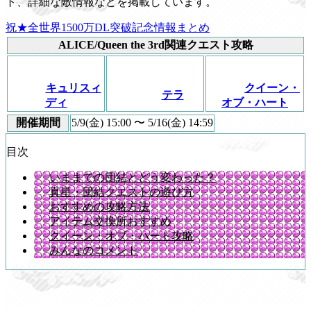
ト、詳細な敵情報などを掲載しています。
祝★全世界1500万DL突破記念情報まとめ
ALICE/Queen the 3rd関連クエスト攻略
キュリスィ
クイーン・
テラ
ディ
オブ・ハート
開催期間
5/9(金) 15:00 〜 5/16(金) 14:59
目次
いままでの団結とどう変わった？
真星・団結クエストの遊び方
おすすめの攻略方法
アイテム交換所おすすめ
クイーン・オブ・ハート攻略
みんなのコメント