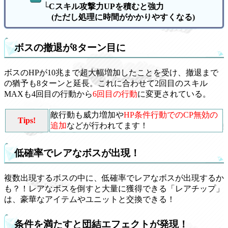
└Cスキル攻撃力UPを積むと強力
(ただし処理に時間がかかりやすくなる)
ボスの撤退が8ターン目に
ボスのHPが10兆まで超大幅増加したことを受け、撤退まで
の猶予も8ターンと延長。これに合わせて2回目のスキル
MAXも4回目の行動から
6回目の行動
に変更されている。
敵行動も威力増加や
HP条件行動でのCP無効の
Tips!
追加
などが行われてます！
低確率でレアなボスが出現！
複数出現するボスの中に、低確率でレアなボスが出現するか
も？！レアなボスを倒すと大量に獲得できる「レアチップ」
は、豪華なアイテムやユニットと交換できる！
条件を満たすと団結エフェクトが発現！