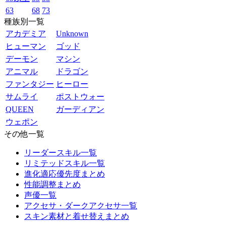
63
68
73
種族別一覧
アカデミア
Unknown
ヒューマン
ゴッド
デーモン
マシン
アニマル
ドラゴン
ファンタジー
ヒーロー
サムライ
ポストウォー
QUEEN
ガーディアン
ウェポン
その他一覧
リーダースキル一覧
リミテッドスキル一覧
進化適応優先度まとめ
性能調整まとめ
声優一覧
アクセサ・ダークアクセサ一覧
スキン素材と着せ替えまとめ