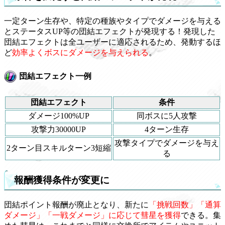
一定ターン生存や、特定の種族やタイプでダメージを与える
とステータスUP等の団結エフェクトが発現する！発現した
団結エフェクトは全ユーザーに適応されるため、発動するほ
ど
効率よくボスにダメージを与えられる
。
団結エフェクト一例
団結エフェクト
条件
ダメージ100%UP
同ボスに5人攻撃
攻撃力30000UP
4ターン生存
攻撃タイプでダメージを与え
2ターン目スキルターン3短縮
る
報酬獲得条件が変更に
団結ポイント報酬が廃止となり、新たに
「挑戦回数」「通算
ダメージ」「一戦ダメージ」に応じて彗星を獲得
できる。集