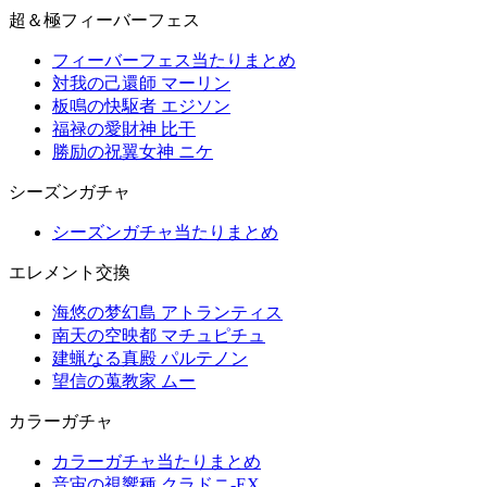
超＆極フィーバーフェス
フィーバーフェス当たりまとめ
対我の己還師 マーリン
板鳴の快駆者 エジソン
福禄の愛財神 比干
勝励の祝翼女神 ニケ
シーズンガチャ
シーズンガチャ当たりまとめ
エレメント交換
海悠の梦幻島 アトランティス
南天の空映都 マチュピチュ
建蝋なる真殿 パルテノン
望信の蒐教家 ムー
カラーガチャ
カラーガチャ当たりまとめ
音宙の視響種 クラドニ-EX