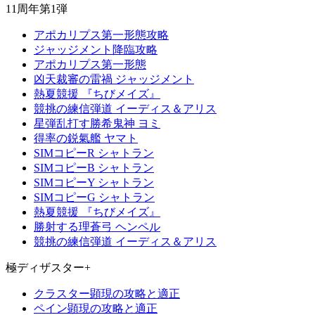
11周年第1弾
アポカリプス第一形態攻略
ジャッジメント降臨攻略
アポカリプス第一形態
凶天裁審の雷禍 ジャッジメント
熱夏競援 『ちびメイズ』
競挑の練信弾道 イーディス＆アリス
星弾乱打す勝希鬼神 ヨミ
得率の鋭氣艦 ヤマト
SIMコピーR シャトラン
SIMコピーB シャトラン
SIMコピーY シャトラン
SIMコピーG シャトラン
熱夏競援 『ちびメイズ』
勝射する理蒼弓 ヘンペル
競挑の練信弾道 イーディス＆アリス
極ディザスター+
クラスター顕現の攻略と適正
ペイン顕現の攻略と適正