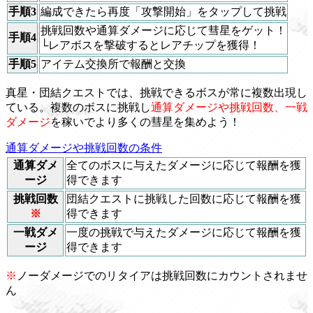
手順3
編成できたら再度「攻撃開始」をタップして挑戦
挑戦回数や通算ダメージに応じて彗星をゲット！
手順4
└レアボスを撃破するとレアチップを獲得！
手順5
アイテム交換所で報酬と交換
真星・団結クエストでは、挑戦できるボスが常に複数出現し
ている。複数のボスに挑戦し
通算ダメージや挑戦回数、一戦
ダメージ
を稼いでより多くの彗星を集めよう！
通算ダメージや挑戦回数の条件
通算ダメ
全てのボスに与えたダメージに応じて報酬を獲
ージ
得できます
挑戦回数
団結クエストに挑戦した回数に応じて報酬を獲
※
得できます
一戦ダメ
一度の挑戦で与えたダメージに応じて報酬を獲
ージ
得できます
※
ノーダメージでのリタイアは挑戦回数にカウントされませ
ん