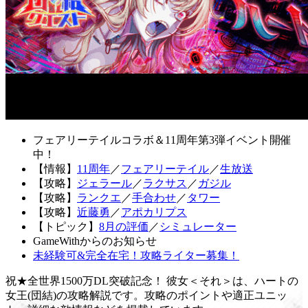
フェアリーテイルコラボ＆11周年第3弾イベント開催
中！
【情報】
11周年
／
フェアリーテイル
／
生放送
【攻略】
ジェラール
／
ラクサス
／
ガジル
【攻略】
ランクエ
／
手合わせ
／
タワー
【攻略】
近藤勇
／
アポカリプス
【トピック】
8月の評価
／
シミュレーター
GameWithからのお知らせ
未経験可&完全在宅！攻略ライター募集！
祝★全世界1500万DL突破記念！ 彼女＜それ＞は、ハートの
女王(団結)の攻略解説です。攻略のポイントや適正ユニッ