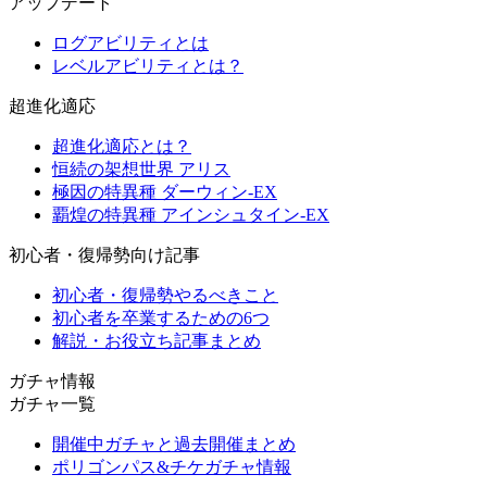
アップデート
ログアビリティとは
レベルアビリティとは？
超進化適応
超進化適応とは？
恒続の架想世界 アリス
極因の特異種 ダーウィン-EX
覇煌の特異種 アインシュタイン-EX
初心者・復帰勢向け記事
初心者・復帰勢やるべきこと
初心者を卒業するための6つ
解説・お役立ち記事まとめ
ガチャ情報
ガチャ一覧
開催中ガチャと過去開催まとめ
ポリゴンパス&チケガチャ情報