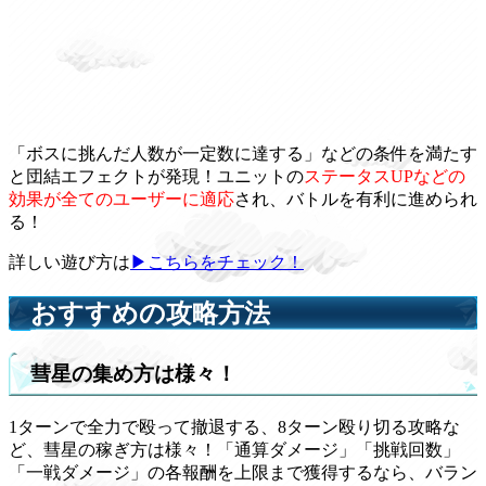
「ボスに挑んだ人数が一定数に達する」などの条件を満たす
と団結エフェクトが発現！ユニットの
ステータスUPなどの
効果が全てのユーザーに適応
され、バトルを有利に進められ
る！
詳しい遊び方は
▶こちらをチェック！
おすすめの攻略方法
彗星の集め方は様々！
1ターンで全力で殴って撤退する、8ターン殴り切る攻略な
ど、彗星の稼ぎ方は様々！「通算ダメージ」「挑戦回数」
「一戦ダメージ」の各報酬を上限まで獲得するなら、バラン