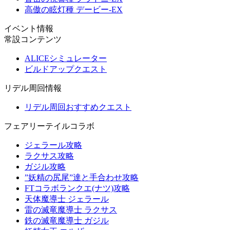
高傲の眩灯種 デービー-EX
イベント情報
常設コンテンツ
ALICEシミュレーター
ビルドアップクエスト
リデル周回情報
リデル周回おすすめクエスト
フェアリーテイルコラボ
ジェラール攻略
ラクサス攻略
ガジル攻略
”妖精の尻尾”達と手合わせ攻略
FTコラボランクエ(ナツ)攻略
天体魔導士 ジェラール
雷の滅竜魔導士 ラクサス
鉄の滅竜魔導士 ガジル