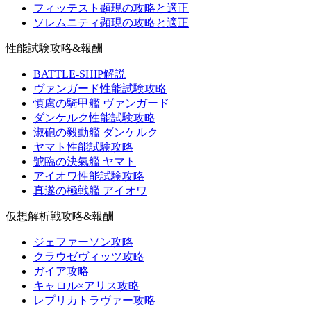
フィッテスト顕現の攻略と適正
ソレムニティ顕現の攻略と適正
性能試験攻略&報酬
BATTLE-SHIP解説
ヴァンガード性能試験攻略
慎慮の騎甲艦 ヴァンガード
ダンケルク性能試験攻略
淑砲の毅動艦 ダンケルク
ヤマト性能試験攻略
號臨の決氣艦 ヤマト
アイオワ性能試験攻略
真遂の極戦艦 アイオワ
仮想解析戦攻略&報酬
ジェファーソン攻略
クラウゼヴィッツ攻略
ガイア攻略
キャロル×アリス攻略
レプリカトラヴァー攻略