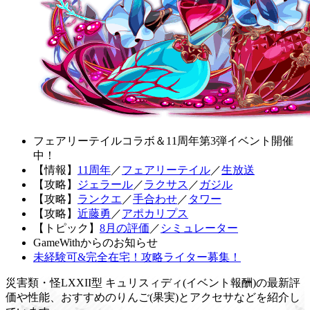
フェアリーテイルコラボ＆11周年第3弾イベント開催
中！
【情報】
11周年
／
フェアリーテイル
／
生放送
【攻略】
ジェラール
／
ラクサス
／
ガジル
【攻略】
ランクエ
／
手合わせ
／
タワー
【攻略】
近藤勇
／
アポカリプス
【トピック】
8月の評価
／
シミュレーター
GameWithからのお知らせ
未経験可&完全在宅！攻略ライター募集！
災害類・怪LXXII型 キュリスィディ(イベント報酬)の最新評
価や性能、おすすめのりんご(果実)とアクセサなどを紹介し