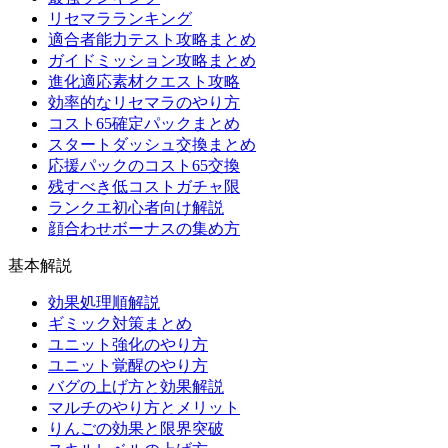
リセマラランキング
適合者能力テスト攻略まとめ
ガイドミッション攻略まとめ
進化適応素材クエスト攻略
効率的なリセマラのやり方
コスト65確定パックまとめ
スタートダッシュ交換まとめ
応援パックのコスト65交換
残すべき低コストガチャ限
ランクエ初心者向け解説
顔合わせボーナスの集め方
基本解説
効果処理順解説
ギミック対策まとめ
ユニット強化のやり方
ユニット覚醒のやり方
バグの上げ方と効果解説
マルチのやり方とメリット
りんごの効果と限界突破