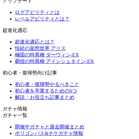
アップデート
ログアビリティとは
レベルアビリティとは？
超進化適応
超進化適応とは？
恒続の架想世界 アリス
極因の特異種 ダーウィン-EX
覇煌の特異種 アインシュタイン-EX
初心者・復帰勢向け記事
初心者・復帰勢やるべきこと
初心者を卒業するための6つ
解説・お役立ち記事まとめ
ガチャ情報
ガチャ一覧
開催中ガチャと過去開催まとめ
ポリゴンパス&チケガチャ情報