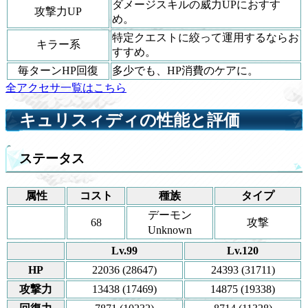
ダメージスキルの威力UPにおすす
攻撃力UP
め。
特定クエストに絞って運用するならお
キラー系
すすめ。
毎ターンHP回復
多少でも、HP消費のケアに。
全アクセサ一覧はこちら
キュリスィディの性能と評価
ステータス
属性
コスト
種族
タイプ
デーモン
68
攻撃
Unknown
Lv.99
Lv.120
HP
22036 (28647)
24393 (31711)
攻撃力
13438 (17469)
14875 (19338)