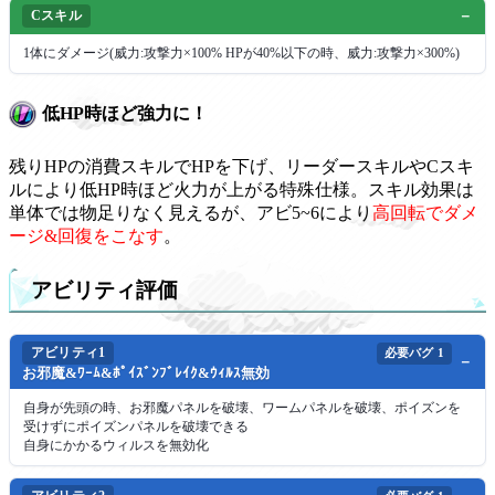
Cスキル
1体にダメージ(威力:攻撃力×100% HPが40%以下の時、威力:攻撃力×300%)
低HP時ほど強力に！
残りHPの消費スキルでHPを下げ、リーダースキルやCスキ
ルにより低HP時ほど火力が上がる特殊仕様。スキル効果は
単体では物足りなく見えるが、アビ5~6により
高回転でダメ
ージ&回復をこなす
。
アビリティ評価
アビリティ1
必要バグ
1
お邪魔&ﾜｰﾑ&ﾎﾟｲｽﾞﾝﾌﾞﾚｲｸ&ｳｨﾙｽ無効
自身が先頭の時、お邪魔パネルを破壊、ワームパネルを破壊、ポイズンを
受けずにポイズンパネルを破壊できる
自身にかかるウィルスを無効化