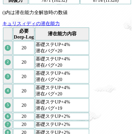
回復力
7871 (10232)
8714 (11328)
()内は潜在能力全解放時の数値
キュリスィディの潜在能力
必要
潜在能力内容
Deep-Log
基礎ステUP+4%
20
1
潜在バグ+20
基礎ステUP+4%
20
2
潜在バグ+20
基礎ステUP+4%
20
3
潜在バグ+20
基礎ステUP+4%
20
4
潜在バグ+20
基礎ステUP+4%
20
5
潜在バグ+19
20
基礎ステUP+2%
6
20
基礎ステUP+2%
7
20
基礎ステUP+2%
8