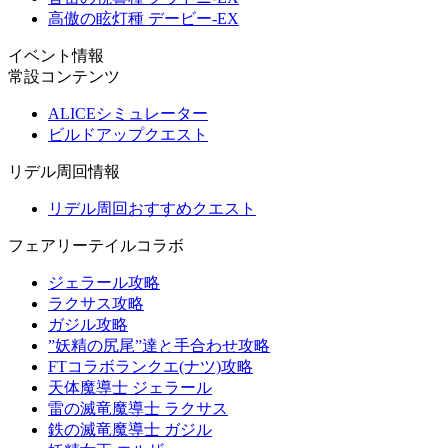
高傲の眩灯種 デービー-EX
イベント情報
常設コンテンツ
ALICEシミュレーター
ビルドアップクエスト
リデル周回情報
リデル周回おすすめクエスト
フェアリーテイルコラボ
ジェラール攻略
ラクサス攻略
ガジル攻略
”妖精の尻尾”達と手合わせ攻略
FTコラボランクエ(ナツ)攻略
天体魔導士 ジェラール
雷の滅竜魔導士 ラクサス
鉄の滅竜魔導士 ガジル