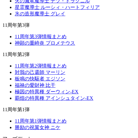
火の滅竜魔導士 ナツ・ドラグニル
星霊魔導士 ルーシィ・ハートフィリア
氷の造形魔導士 グレイ
11周年第3弾
11周年第3弾情報まとめ
神顕の重峙炎 プロメテウス
11周年第2弾
11周年第2弾情報まとめ
対我の己還師 マーリン
板鳴の快駆者 エジソン
福禄の愛財神 比干
極因の特異種 ダーウィン-EX
覇煌の特異種 アインシュタイン-EX
11周年第1弾
11周年第1弾情報まとめ
勝励の祝翼女神 ニケ