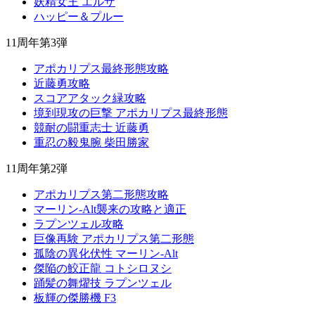
妖精女王 エルザ
ハッピー＆プルー
11周年第3弾
アポカリプス最終形態攻略
近藤勇攻略
スコアアタック緑攻略
境到現攻の巨撃 アポカリプス最終形態
競耐の闘重志士 近藤勇
重忍の毅鬼腕 柴田勝家
11周年第2弾
アポカリプス第二形態攻略
マーリン-Alt襲来の攻略と適正
ラプンツェル攻略
巨像再験 アポカリプス第二形態
孤陰の異化伏性 マーリン-Alt
傑陥の鮫正龍 コトシロヌシ
踊髪の舞燿技 ラプンツェル
板輝の傑勝機 F3