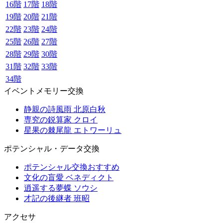
16階
17階
18階
19階
20階
21階
22階
23階
24階
25階
26階
27階
28階
29階
30階
31階
32階
33階
34階
イベントメモリー交換
静親の詩風雨 北原白秋
専究の鋭算家 クロイ
星果の棘尾龍 エトワーリュ
ポテンシャル・データ交換
ポテンシャル交換おすすめ
文化の盲愛 ベネディクト
逍遥する夢蝶 ソウシ
才記の後継者 班昭
アクセサ