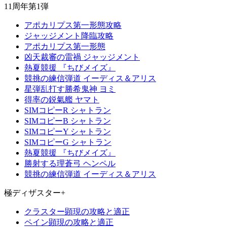
11周年第1弾
アポカリプス第一形態攻略
ジャッジメント降臨攻略
アポカリプス第一形態
凶天裁審の雷禍 ジャッジメント
熱夏競援 『ちびメイズ』
競挑の練信弾道 イーディス＆アリス
星弾乱打す勝希鬼神 ヨミ
得率の鋭氣艦 ヤマト
SIMコピーR シャトラン
SIMコピーB シャトラン
SIMコピーY シャトラン
SIMコピーG シャトラン
熱夏競援 『ちびメイズ』
勝射する理蒼弓 ヘンペル
競挑の練信弾道 イーディス＆アリス
極ディザスター+
クラスター顕現の攻略と適正
ペイン顕現の攻略と適正