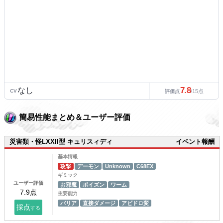
7.8
なし
CV
/15点
評価点
簡易性能まとめ＆ユーザー評価
災害類・怪LXXII型 キュリスィディ
イベント報酬
基本情報
攻撃
デーモン
Unknown
C68EX
ギミック
ユーザー評価
お邪魔
ポイズン
ワーム
主要能力
バリア
直接ダメージ
アビドロ変