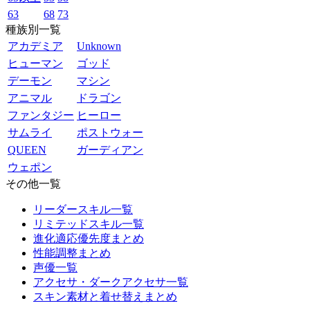
63
68
73
種族別一覧
アカデミア
Unknown
ヒューマン
ゴッド
デーモン
マシン
アニマル
ドラゴン
ファンタジー
ヒーロー
サムライ
ポストウォー
QUEEN
ガーディアン
ウェポン
その他一覧
リーダースキル一覧
リミテッドスキル一覧
進化適応優先度まとめ
性能調整まとめ
声優一覧
アクセサ・ダークアクセサ一覧
スキン素材と着せ替えまとめ