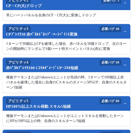
アビリティ2
必要バグ
1
CP・CP(大)ドロップ
常にハートパネルを自身のCP・CP(大)に変換しドロップ
アビリティ3
必要バグ
40
CPﾌﾞﾚｲｸ30 赤ﾊﾟﾈﾙﾄﾞﾛｯﾌﾟ･ﾊｰﾄﾍﾟｲﾝﾄ変換
1ターンで30個以上CPを破壊した場合、赤パネルを50個ドロップ、次のター
ンの開始時にランダムで1個ハート特大ペイントパネル(赤)に変換
アビリティ4
必要バグ
60
赤ﾊﾟﾈﾙﾌﾞﾚｲｸ100 CｽｷﾙﾀﾞﾒｰｼﾞUP･ｽｷﾙ短縮
種族デーモンまたはUnknownユニットが先頭の時、1ターンで100個以上赤
パネルを破壊した場合に自身のCスキルのダメージ50%UP、自身のスキルタ
ーン1短縮
アビリティ5
必要バグ
80
HP100%以上スキル発動 スキル5短縮
種族デーモンまたはUnknownユニットがユニットスキルを発動したターン
にHPが100%以上の時、自身のスキルターン5短縮