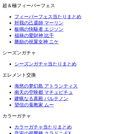
超＆極フィーバーフェス
フィーバーフェス当たりまとめ
対我の己還師 マーリン
板鳴の快駆者 エジソン
福禄の愛財神 比干
勝励の祝翼女神 ニケ
シーズンガチャ
シーズンガチャ当たりまとめ
エレメント交換
海悠の梦幻島 アトランティス
南天の空映都 マチュピチュ
建蝋なる真殿 パルテノン
望信の蒐教家 ムー
カラーガチャ
カラーガチャ当たりまとめ
音宙の視響種 クラドニ-EX