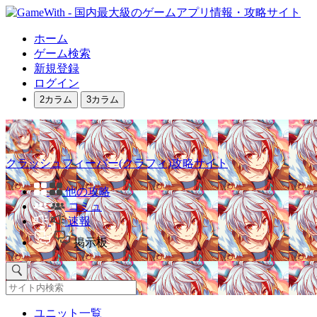
ホーム
ゲーム検索
新規登録
ログイン
2カラム
3カラム
クラッシュフィーバー(クラフィ)攻略サイト
他の攻略
コミュ
速報
掲示板
ユニット一覧