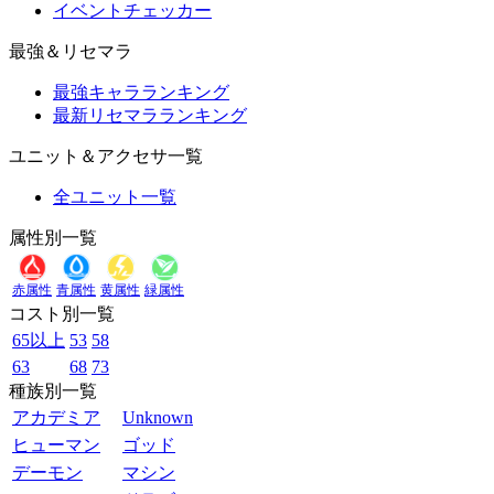
イベントチェッカー
最強＆リセマラ
最強キャラランキング
最新リセマラランキング
ユニット＆アクセサ一覧
全ユニット一覧
属性別一覧
赤属性
青属性
黄属性
緑属性
コスト別一覧
65以上
53
58
63
68
73
種族別一覧
アカデミア
Unknown
ヒューマン
ゴッド
デーモン
マシン