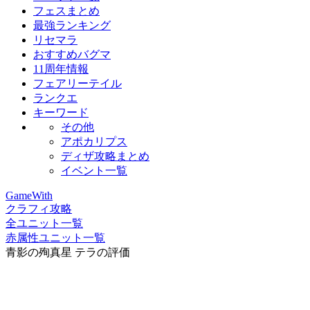
フェスまとめ
最強ランキング
リセマラ
おすすめバグマ
11周年情報
フェアリーテイル
ランクエ
キーワード
その他
アポカリプス
ディザ攻略まとめ
イベント一覧
GameWith
クラフィ攻略
全ユニット一覧
赤属性ユニット一覧
青影の殉真星 テラの評価