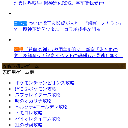
た異世界転生×獣神進化RPG。事前登録受付中！
コラボ
ついに虎王＆影虎が来た！『鋼嵐 - メカラシ』
で「魔神英雄伝ワタル」コラボ後半が開催！
特集
『鈴蘭の剣』が2周年を迎え、新章「氷と血の
道」を解禁ッ！記念イベントの報酬もお見逃し無く！
攻略取扱いゲーム
家庭用ゲーム機
ポケモンチャンピオンズ攻略
ぽこあポケモン攻略
スプラレイダース攻略
時のオカリナ攻略
ペルソナ4ゴールデン攻略
トモコレ攻略
バイオレクイエム攻略
紅の砂漠攻略