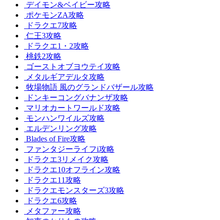
デイモン&ベイビー攻略
ポケモンZA攻略
ドラクエ7攻略
仁王3攻略
ドラクエ1・2攻略
桃鉄2攻略
ゴーストオブヨウテイ攻略
メタルギアデルタ攻略
牧場物語 風のグランドバザール攻略
ドンキーコングバナンザ攻略
マリオカートワールド攻略
モンハンワイルズ攻略
エルデンリング攻略
Blades of Fire攻略
ファンタジーライフi攻略
ドラクエ3リメイク攻略
ドラクエ10オフライン攻略
ドラクエ11攻略
ドラクエモンスターズ3攻略
ドラクエ6攻略
メタファー攻略