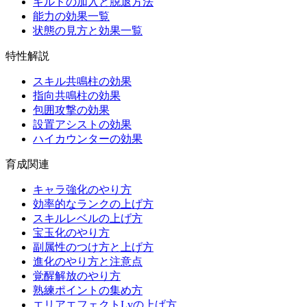
ギルドの加入と脱退方法
能力の効果一覧
状態の見方と効果一覧
特性解説
スキル共鳴柱の効果
指向共鳴柱の効果
包囲攻撃の効果
設置アシストの効果
ハイカウンターの効果
育成関連
キャラ強化のやり方
効率的なランクの上げ方
スキルレベルの上げ方
宝玉化のやり方
副属性のつけ方と上げ方
進化のやり方と注意点
覚醒解放のやり方
熟練ポイントの集め方
エリアエフェクトLvの上げ方