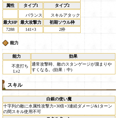
属性
タイプ1
タイプ2
バランス
スキルアタック
最大HP
最大攻撃力
初期ソウル枠
7288
141×3
2枠
能力
能力
効果
通常攻撃時、敵のスタンゲージが溜まりや
不意打ち
すくなる。(効果：中)
Lv2
スキル
白銀の使い魔
十字列の敵に水属性攻撃力×30倍×3連続ダメージ&1ターン
の間スキル使用不可