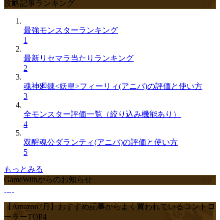
攻略記事ランキング
最強モンスターランキング
1
最新リセマラ当たりランキング
2
魂神廻錬<妖皇>フィーリィ(アニバ)の評価と使い方
3
全モンスター評価一覧（絞り込み機能あり）
4
双醒魂公ダランティ(アニバ)の評価と使い方
5
もっとみる
GameWithからのお知らせ
【Amazon7月】おすすめ記事からよく買われているコントロ
ーラーTOP4