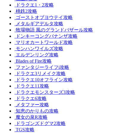
ドラクエ1・2攻略
桃鉄2攻略
ゴーストオブヨウテイ攻略
メタルギアデルタ攻略
牧場物語 風のグランドバザール攻略
ドンキーコングバナンザ攻略
マリオカートワールド攻略
モンハンワイルズ攻略
エルデンリング攻略
Blades of Fire攻略
ファンタジーライフi攻略
ドラクエ3リメイク攻略
ドラクエ10オフライン攻略
ドラクエ11攻略
ドラクエモンスターズ3攻略
ドラクエ6攻略
メタファー攻略
知恵のかりもの攻略
魔女の泉R攻略
ドラゴンズドグマ2攻略
TGS攻略