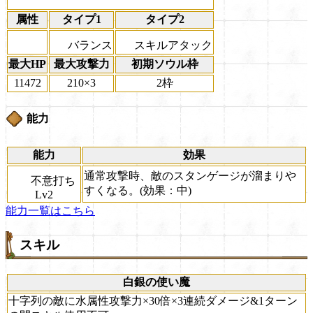
属性
タイプ1
タイプ2
バランス
スキルアタック
最大HP
最大攻撃力
初期ソウル枠
11472
210×3
2枠
能力
能力
効果
通常攻撃時、敵のスタンゲージが溜まりや
不意打ち
すくなる。(効果：中)
Lv2
能力一覧はこちら
スキル
白銀の使い魔
十字列の敵に水属性攻撃力×30倍×3連続ダメージ&1ターン