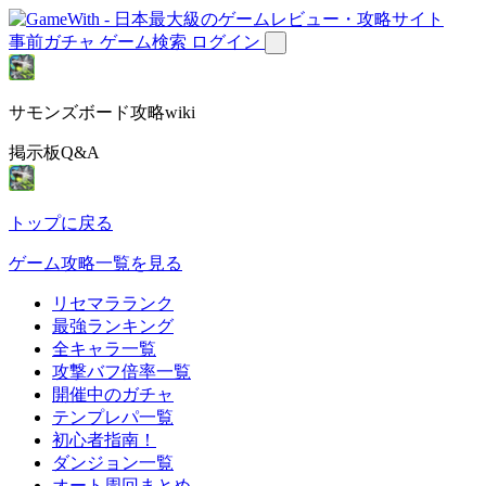
事前ガチャ
ゲーム検索
ログイン
サモンズボード攻略wiki
掲示板Q&A
トップに戻る
ゲーム攻略一覧を見る
リセマラランク
最強ランキング
全キャラ一覧
攻撃バフ倍率一覧
開催中のガチャ
テンプレパ一覧
初心者指南！
ダンジョン一覧
オート周回まとめ