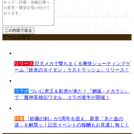
ゲームを探す
リリース
巨大メカで撃ちまくる爽快シューティングゲ
ーム『終末のタイタン：ラストラッシュ』リリース！
コラボ
ついに虎王＆影虎が来た！『鋼嵐 - メカラシ』
で「魔神英雄伝ワタル」コラボ後半が開催！
特集
『鈴蘭の剣』が2周年を迎え、新章「氷と血の
道」を解禁ッ！記念イベントの報酬もお見逃し無く！