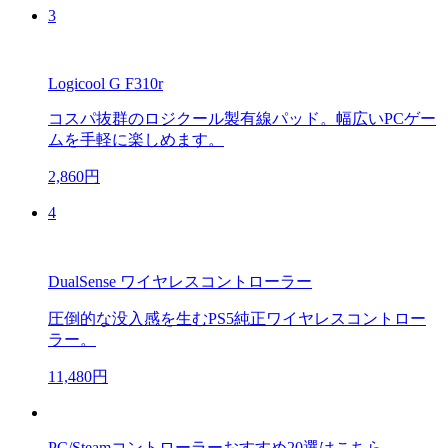
3
Logicool G F310r
コスパ抜群のロジクール製有線パッド。幅広いPCゲー
ムを手軽に楽しめます。
2,860円
4
DualSense ワイヤレスコントローラー
圧倒的な没入感を生むPS5純正ワイヤレスコントロー
ラー。
11,480円
PC/Steamコントローラーおすすめ20選はこちら