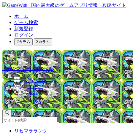
ホーム
ゲーム検索
新規登録
ログイン
2カラム
3カラム
サモンズボード攻略wiki
他の攻略
コミュ
速報
Q&A
リセマラランク