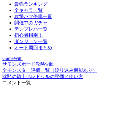
最強ランキング
全キャラ一覧
攻撃バフ倍率一覧
開催中のガチャ
テンプレパ一覧
初心者指南！
ダンジョン一覧
オート周回まとめ
GameWith
サモンズボード攻略wiki
全モンスター評価一覧（絞り込み機能あり）
沈黙の騎士ペレドゥルの評価と使い方
コメント一覧