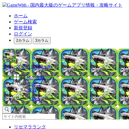
ホーム
ゲーム検索
新規登録
ログイン
2カラム
3カラム
サモンズボード攻略wiki
他の攻略
コミュ
速報
Q&A
リセマラランク