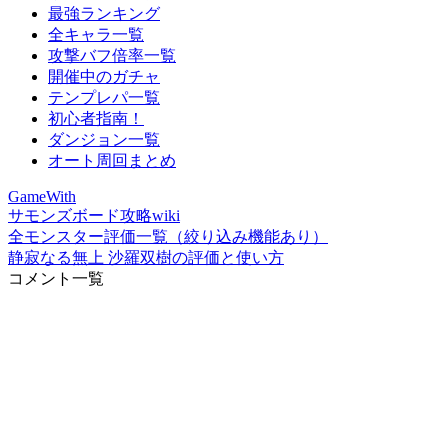
最強ランキング
全キャラ一覧
攻撃バフ倍率一覧
開催中のガチャ
テンプレパ一覧
初心者指南！
ダンジョン一覧
オート周回まとめ
GameWith
サモンズボード攻略wiki
全モンスター評価一覧（絞り込み機能あり）
静寂なる無上 沙羅双樹の評価と使い方
コメント一覧