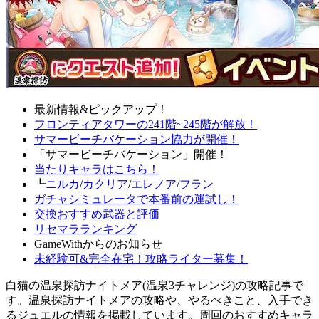
最新情報&ピックアップ！
フロンティアタワーの241階~245階が解放！
サマービーチバケーション協力が開催！
「サマービーチバケーション」開催！
当たりキャラはこちら！
┗
ニルカ
/
カクリア
/
エレノア
/
フラン
ガチャシミュレータで本番前の運試し！
交換おすすめ武器と評価
リセマラランキング
GameWithからのお知らせ
未経験可&完全在宅！攻略ライター募集！
白猫の温泉探訪ナイトメア(温泉3チャレンジ)の攻略記事で
す。温泉探訪ナイトメアの攻略や、やるべきこと、入手でき
るジュエルの情報を掲載しています。周回のおすすめキャラ