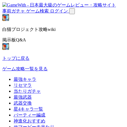
事前ガチャ
ゲーム検索
ログイン
白猫プロジェクト攻略wiki
掲示板Q&A
トップに戻る
ゲーム攻略一覧を見る
最強キャラ
リセマラ
当たりガチャ
最強武器
武器交換
星4キャラ一覧
パーティー編成
神進化おすすめ
サマービーチ当たり