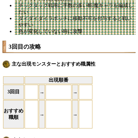
チックタック戦用に手数の多い斬/魔キャラを編成し
たい
ダイダイダイラボッチに移動不可を付与すると戦い
やすい
色が変化していない時に攻撃
3回目の攻略
主な出現モンスターとおすすめ職属性
出現順番
3回目
→
→
おすすめ
→
→
職順