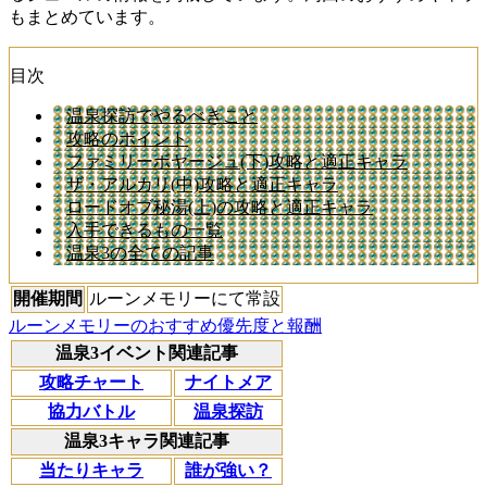
もまとめています。
目次
温泉探訪でやるべきこと
攻略のポイント
ファミリーボヤージュ(下)攻略と適正キャラ
ザ・アルカリ(中)攻略と適正キャラ
ロードオブ秘湯(上)の攻略と適正キャラ
入手できるもの一覧
温泉3の全ての記事
開催期間
ルーンメモリーにて常設
ルーンメモリーのおすすめ優先度と報酬
温泉3イベント関連記事
攻略チャート
ナイトメア
協力バトル
温泉探訪
温泉3キャラ関連記事
当たりキャラ
誰が強い？