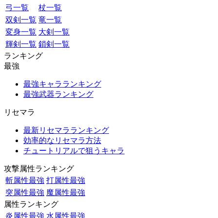
弓一覧
杖一覧
双剣一覧
竜一覧
変身一覧
大剣一覧
輝剣一覧
鎖剣一覧
ランキング
最強
最強キャラランキング
最強武器ランキング
リセマラ
最新リセマラランキング
効率的なリセマラ方法
チュートリアルで狙うキャラ
攻撃属性ランキング
斬属性最強
打属性最強
突属性最強
魔属性最強
属性ランキング
炎属性最強
水属性最強