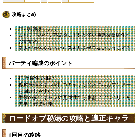
攻略まとめ
封印対策をしよう
まおフフのバリア破壊に手数が多い職業or魔属性が
おすすめ
拳鬼が黄色くなったらスキルを当てないようにする
パーティ編成のポイント
打/魔属性で挑む
移動操作スキルを持つキャラだとスキルカウンター
を回避しやすい
手数の多いキャラや魔属性ならまおフフのバリアを
素早く破壊可能
ロードオブ秘湯の攻略と適正キャラ
1回目の攻略