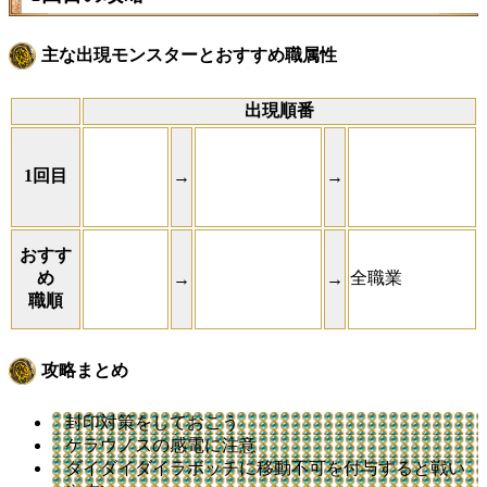
主な出現モンスターとおすすめ職属性
出現順番
1回目
→
→
おすす
め
全職業
→
→
職順
攻略まとめ
封印対策をしておこう
ケラウノスの感電に注意
ダイダイダイラボッチに移動不可を付与すると戦い