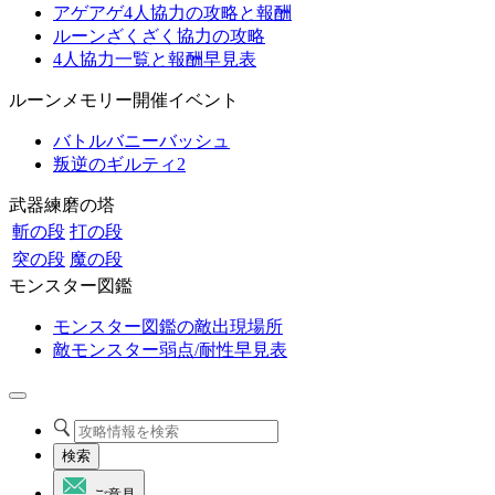
アゲアゲ4人協力の攻略と報酬
ルーンざくざく協力の攻略
4人協力一覧と報酬早見表
ルーンメモリー開催イベント
バトルバニーバッシュ
叛逆のギルティ2
武器練磨の塔
斬の段
打の段
突の段
魔の段
モンスター図鑑
モンスター図鑑の敵出現場所
敵モンスター弱点/耐性早見表
検索
ご意見