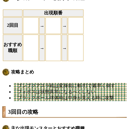
出現順番
2回目
→
→
おすすめ
→
→
職順
攻略まとめ
ブンブクアスラ戦は変身前に斬/打で素早く倒す
フォボスは状態異常になるべくしない
ブラックボール球体時は中身が見える時に攻撃
3回目の攻略
主な出現モンスターとおすすめ職種