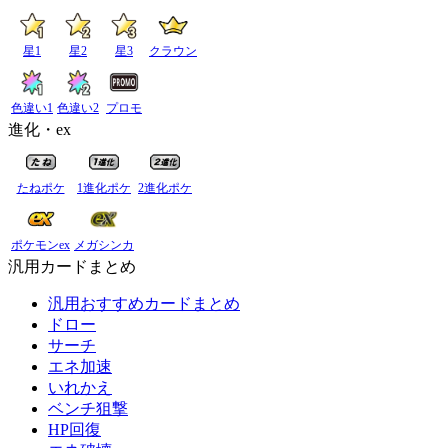
星1
星2
星3
クラウン
色違い1
色違い2
プロモ
進化・ex
たねポケ
1進化ポケ
2進化ポケ
ポケモンex
メガシンカ
汎用カードまとめ
汎用おすすめカードまとめ
ドロー
サーチ
エネ加速
いれかえ
ベンチ狙撃
HP回復