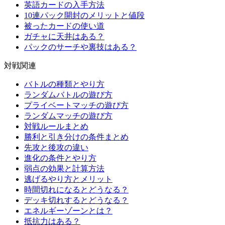
英語カードの入手方法
10連パック開封のメリットと値段
被ったカードの使い道
ガチャに天井はある？
パックのサーチや裏技はある？
対戦関連
バトルの種類とやり方
ランダムバトルの遊び方
プライベートマッチの遊び方
ランダムマッチの遊び方
対戦ルールまとめ
勝利と引き分けの条件まとめ
先攻と後攻の違い
進化の条件とやり方
弱点の効果と計算方法
逃げるやり方とメリット
時間切れになるとどうなる？
デッキ切れするとどうなる？
エネルギーゾーンとは？
抵抗力はある？