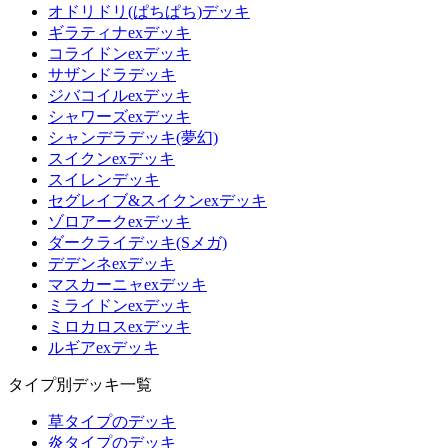
オドリドリ(ぱちぱち)デッキ
ギラティナexデッキ
コライドンexデッキ
サザンドラデッキ
ジバコイルexデッキ
シャワーズexデッキ
シャンデラデッキ(夢幻)
スイクンexデッキ
スイレンデッキ
セグレイブ&スイクンexデッキ
ゾロアークexデッキ
ダークライデッキ(Sメガ)
デデンネexデッキ
マスカーニャexデッキ
ミライドンexデッキ
ミロカロスexデッキ
ルギアexデッキ
タイプ別デッキ一覧
草タイプのデッキ
炎タイプのデッキ