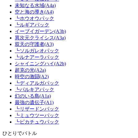
未知なる水域(A4a)
空と海の導き(A4)
┗ホウオウパック
┗ルギアパック
イーブイガーデン(A3b)
異次元クライシス(A3a)
双天の守護者(A3)
┗ソルガレオパック
┗ルナアーラパック
シャイニングハイ(A2b)
超克の光(A2a)
時空の激闘(A2)
┗ディアルガパック
┗パルキアパック
幻のいる島(A1a)
最強の遺伝子(A1)
┗リザードンパック
┗ミュウツーパック
┗ピカチュウパック
ひとりでバトル