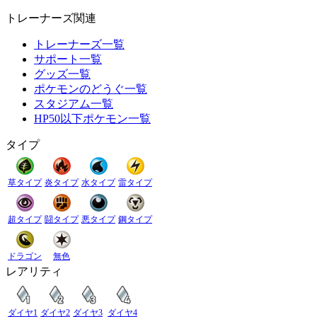
トレーナーズ関連
トレーナーズ一覧
サポート一覧
グッズ一覧
ポケモンのどうぐ一覧
スタジアム一覧
HP50以下ポケモン一覧
タイプ
草タイプ
炎タイプ
水タイプ
雷タイプ
超タイプ
闘タイプ
悪タイプ
鋼タイプ
ドラゴン
無色
レアリティ
ダイヤ1
ダイヤ2
ダイヤ3
ダイヤ4