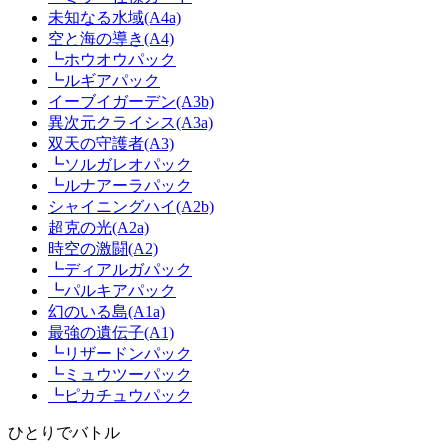
未知なる水域(A4a)
空と海の導き(A4)
┗ホウオウパック
┗ルギアパック
イーブイガーデン(A3b)
異次元クライシス(A3a)
双天の守護者(A3)
┗ソルガレオパック
┗ルナアーラパック
シャイニングハイ(A2b)
超克の光(A2a)
時空の激闘(A2)
┗ディアルガパック
┗パルキアパック
幻のいる島(A1a)
最強の遺伝子(A1)
┗リザードンパック
┗ミュウツーパック
┗ピカチュウパック
ひとりでバトル