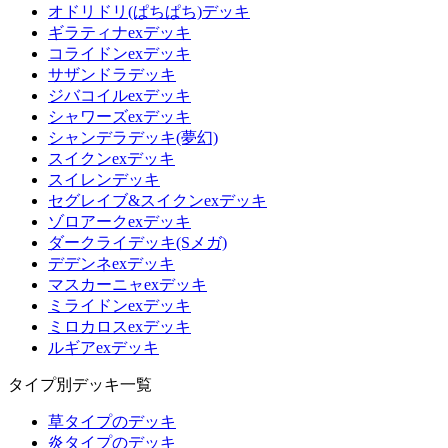
オドリドリ(ぱちぱち)デッキ
ギラティナexデッキ
コライドンexデッキ
サザンドラデッキ
ジバコイルexデッキ
シャワーズexデッキ
シャンデラデッキ(夢幻)
スイクンexデッキ
スイレンデッキ
セグレイブ&スイクンexデッキ
ゾロアークexデッキ
ダークライデッキ(Sメガ)
デデンネexデッキ
マスカーニャexデッキ
ミライドンexデッキ
ミロカロスexデッキ
ルギアexデッキ
タイプ別デッキ一覧
草タイプのデッキ
炎タイプのデッキ