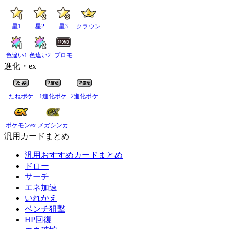
星1
星2
星3
クラウン
色違い1
色違い2
プロモ
進化・ex
たねポケ
1進化ポケ
2進化ポケ
ポケモンex
メガシンカ
汎用カードまとめ
汎用おすすめカードまとめ
ドロー
サーチ
エネ加速
いれかえ
ベンチ狙撃
HP回復