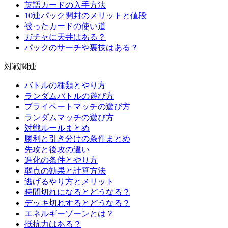
英語カードの入手方法
10連パック開封のメリットと値段
被ったカードの使い道
ガチャに天井はある？
パックのサーチや裏技はある？
対戦関連
バトルの種類とやり方
ランダムバトルの遊び方
プライベートマッチの遊び方
ランダムマッチの遊び方
対戦ルールまとめ
勝利と引き分けの条件まとめ
先攻と後攻の違い
進化の条件とやり方
弱点の効果と計算方法
逃げるやり方とメリット
時間切れになるとどうなる？
デッキ切れするとどうなる？
エネルギーゾーンとは？
抵抗力はある？