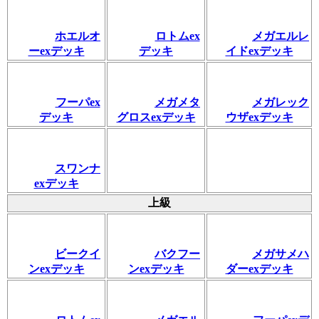
ホエルオ
ロトムex
メガエルレ
ーexデッキ
デッキ
イドexデッキ
フーパex
メガメタ
メガレック
デッキ
グロスexデッキ
ウザexデッキ
スワンナ
exデッキ
上級
ビークイ
バクフー
メガサメハ
ンexデッキ
ンexデッキ
ダーexデッキ