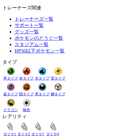
トレーナーズ関連
トレーナーズ一覧
サポート一覧
グッズ一覧
ポケモンのどうぐ一覧
スタジアム一覧
HP50以下ポケモン一覧
タイプ
草タイプ
炎タイプ
水タイプ
雷タイプ
超タイプ
闘タイプ
悪タイプ
鋼タイプ
ドラゴン
無色
レアリティ
ダイヤ1
ダイヤ2
ダイヤ3
ダイヤ4