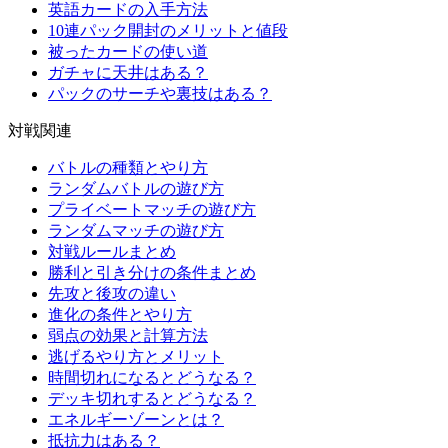
英語カードの入手方法
10連パック開封のメリットと値段
被ったカードの使い道
ガチャに天井はある？
パックのサーチや裏技はある？
対戦関連
バトルの種類とやり方
ランダムバトルの遊び方
プライベートマッチの遊び方
ランダムマッチの遊び方
対戦ルールまとめ
勝利と引き分けの条件まとめ
先攻と後攻の違い
進化の条件とやり方
弱点の効果と計算方法
逃げるやり方とメリット
時間切れになるとどうなる？
デッキ切れするとどうなる？
エネルギーゾーンとは？
抵抗力はある？