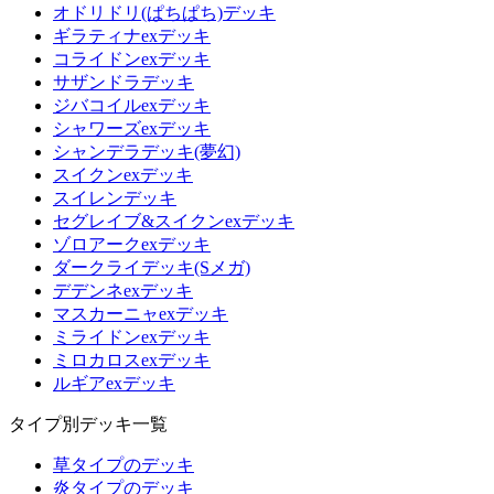
オドリドリ(ぱちぱち)デッキ
ギラティナexデッキ
コライドンexデッキ
サザンドラデッキ
ジバコイルexデッキ
シャワーズexデッキ
シャンデラデッキ(夢幻)
スイクンexデッキ
スイレンデッキ
セグレイブ&スイクンexデッキ
ゾロアークexデッキ
ダークライデッキ(Sメガ)
デデンネexデッキ
マスカーニャexデッキ
ミライドンexデッキ
ミロカロスexデッキ
ルギアexデッキ
タイプ別デッキ一覧
草タイプのデッキ
炎タイプのデッキ