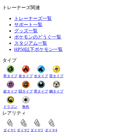
トレーナーズ関連
トレーナーズ一覧
サポート一覧
グッズ一覧
ポケモンのどうぐ一覧
スタジアム一覧
HP50以下ポケモン一覧
タイプ
草タイプ
炎タイプ
水タイプ
雷タイプ
超タイプ
闘タイプ
悪タイプ
鋼タイプ
ドラゴン
無色
レアリティ
ダイヤ1
ダイヤ2
ダイヤ3
ダイヤ4