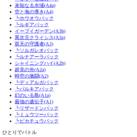
未知なる水域(A4a)
空と海の導き(A4)
┗ホウオウパック
┗ルギアパック
イーブイガーデン(A3b)
異次元クライシス(A3a)
双天の守護者(A3)
┗ソルガレオパック
┗ルナアーラパック
シャイニングハイ(A2b)
超克の光(A2a)
時空の激闘(A2)
┗ディアルガパック
┗パルキアパック
幻のいる島(A1a)
最強の遺伝子(A1)
┗リザードンパック
┗ミュウツーパック
┗ピカチュウパック
ひとりでバトル