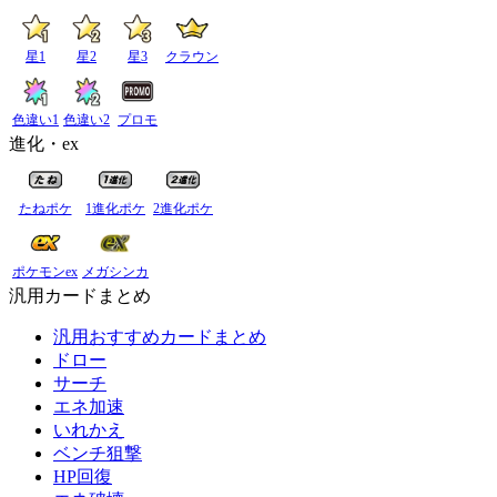
星1
星2
星3
クラウン
色違い1
色違い2
プロモ
進化・ex
たねポケ
1進化ポケ
2進化ポケ
ポケモンex
メガシンカ
汎用カードまとめ
汎用おすすめカードまとめ
ドロー
サーチ
エネ加速
いれかえ
ベンチ狙撃
HP回復