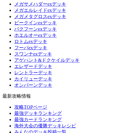
メガサメハダーexデッキ
メガエルレイドexデッキ
メガメタグロスexデッキ
ビークインexデッキ
バクフーンexデッキ
ホエルオーexデッキ
ロトムexデッキ
フーパexデッキ
スワンナexデッキ
アゲハント&ドクケイルデッキ
エレザードデッキ
レントラーデッキ
カイリューデッキ
オンバーンデッキ
最新攻略情報
攻略TOPページ
最強デッキランキング
最強カードランキング
海外大会の優勝デッキレシピ
みんなのデッキ投稿一覧