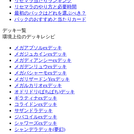
リセマラ当たりランキング
リセマラのやり方と必要時間
最初のパックはどれを選ぶべき？
パックのおすすめと当たりカード
デッキ一覧
環境上位のデッキレシピ
メガアブソルexデッキ
メガジュカインexデッキ
メガディアンシーexデッキ
メガデンリュウexデッキ
メガバシャーモexデッキ
メガリザードンYexデッキ
メガルカリオexデッキ
オドリドリ(ぱちぱち)デッキ
ギラティナexデッキ
コライドンexデッキ
サザンドラデッキ
ジバコイルexデッキ
シャワーズexデッキ
シャンデラデッキ(夢幻)