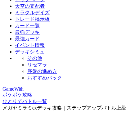
天空の支配者
ミラクルデイズ
トレード掲示板
カード一覧
最強デッキ
最強カード
イベント情報
デッキシミュ
その他
リセマラ
序盤の進め方
おすすめパック
GameWith
ポケポケ攻略
ひとりでバトル一覧
メガヤミラミexデッキ攻略｜ステップアップバトル上級