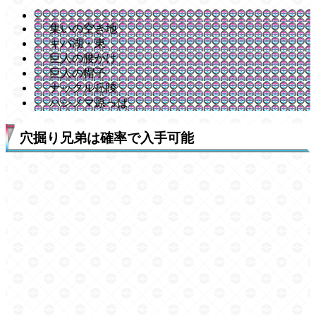
集いの空き地
キバ湖・東
巨人の腰かけ
巨人の帽子
ナックル丘陵
ハシノマ原っぱ
穴掘り兄弟は確率で入手可能