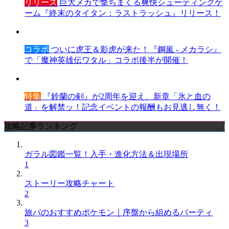
リリース
巨大メカで撃ちまくる爽快シューティングゲ
ーム『終末のタイタン：ラストラッシュ』リリース！
コラボ
ついに虎王＆影虎が来た！『鋼嵐 - メカラシ』
で「魔神英雄伝ワタル」コラボ後半が開催！
特集
『鈴蘭の剣』が2周年を迎え、新章「氷と血の
道」を解禁ッ！記念イベントの報酬もお見逃し無く！
攻略記事ランキング
ガラル図鑑一覧！入手・進化方法＆出現場所
1
ストーリー攻略チャート
2
旅パのおすすめポケモン｜序盤から組めるパーティ
3