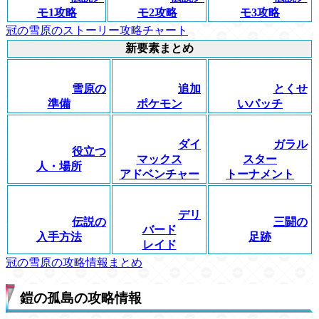
モ1攻略
モ2攻略
モ3攻略
冠の雪原のストーリー攻略チャート
新要素まとめ
雪原の
追加
とくせ
準備
ポケモン
いパッチ
ダイ
ガラル
役立つ
マックス
スター
人・場所
アドベンチャー
トーナメント
デリ
伝説の
三闘の
バード
入手方法
足跡
レイド
冠の雪原の攻略情報まとめ
鎧の孤島の攻略情報