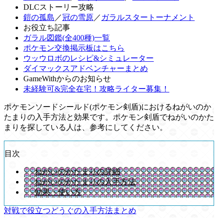
DLCストーリー攻略
鎧の孤島
／
冠の雪原
／
ガラルスタートーナメント
お役立ち記事
ガラル図鑑(全400種)一覧
ポケモン交換掲示板はこちら
ウッウロボのレシピ&シミュレーター
ダイマックスアドベンチャーまとめ
GameWithからのお知らせ
未経験可&完全在宅！攻略ライター募集！
ポケモンソードシールド(ポケモン剣盾)におけるねがいのか
たまりの入手方法と効果です。ポケモン剣盾でねがいのかた
まりを探している人は、参考にしてください。
目次
ねがいのかたまりの詳細
ねがいのかたまりの入手方法
効果・使い方
対戦で役立つどうぐの入手方法まとめ