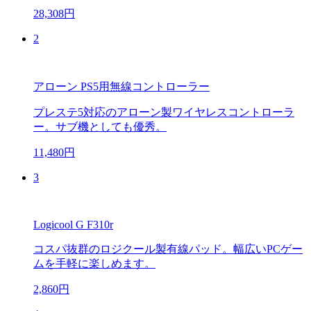
28,308円
2
アローン PS5用無線コントローラー
プレステ5対応のアローン製ワイヤレスコントローラ
ー。サブ機としても優秀。
11,480円
3
Logicool G F310r
コスパ抜群のロジクール製有線パッド。幅広いPCゲー
ムを手軽に楽しめます。
2,860円