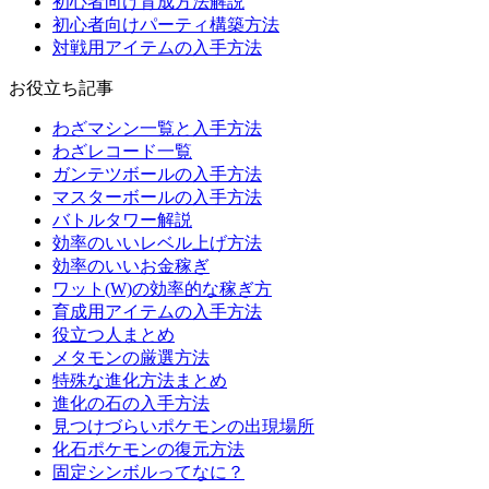
初心者向け育成方法解説
初心者向けパーティ構築方法
対戦用アイテムの入手方法
お役立ち記事
わざマシン一覧と入手方法
わざレコード一覧
ガンテツボールの入手方法
マスターボールの入手方法
バトルタワー解説
効率のいいレベル上げ方法
効率のいいお金稼ぎ
ワット(W)の効率的な稼ぎ方
育成用アイテムの入手方法
役立つ人まとめ
メタモンの厳選方法
特殊な進化方法まとめ
進化の石の入手方法
見つけづらいポケモンの出現場所
化石ポケモンの復元方法
固定シンボルってなに？