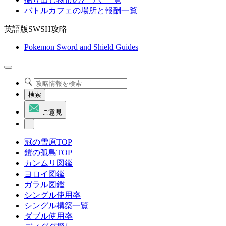
バトルカフェの場所と報酬一覧
英語版SWSH攻略
Pokemon Sword and Shield Guides
検索
ご意見
冠の雪原TOP
鎧の孤島TOP
カンムリ図鑑
ヨロイ図鑑
ガラル図鑑
シングル使用率
シングル構築一覧
ダブル使用率