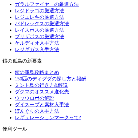
ガラルファイヤーの厳選方法
レジドラゴの厳選方法
レジエレキの厳選方法
バドレックスの厳選方法
レイスポスの厳選方法
ブリザポスの厳選方法
ケルディオ入手方法
レジギガス入手方法
鎧の孤島の新要素
鎧の孤島攻略まとめ
150匹のディグダの探し方と報酬
ミント島の行き方&解説
ダクマのオススメ進化先
ウッウロボの解説
ダイスープと素材入手法
ぼんぐりの入手方法
レギュレーションマークって?
便利ツール