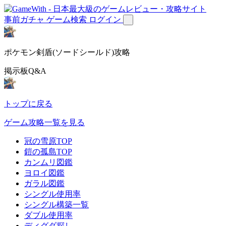
事前ガチャ
ゲーム検索
ログイン
ポケモン剣盾(ソードシールド)攻略
掲示板Q&A
トップに戻る
ゲーム攻略一覧を見る
冠の雪原TOP
鎧の孤島TOP
カンムリ図鑑
ヨロイ図鑑
ガラル図鑑
シングル使用率
シングル構築一覧
ダブル使用率
ディグダ探し