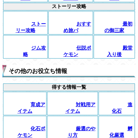
ストーリー攻略
ストー
おすす
最初
リー攻略
め旅パ
の御三家
ジム攻
伝説ポ
殿堂
略
ケモン
入り後
その他のお役立ち情報
得する情報一覧
育成ア
対戦用ア
進
イテム
イテム
化石
化石ポ
厳選のや
孵
ケモン
り方
化厳選