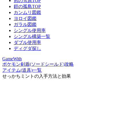
冠の雪原TOP
鎧の孤島TOP
カンムリ図鑑
ヨロイ図鑑
ガラル図鑑
シングル使用率
シングル構築一覧
ダブル使用率
ディグダ探し
GameWith
ポケモン剣盾(ソードシールド)攻略
アイテム(道具)一覧
せっかちミントの入手方法と効果