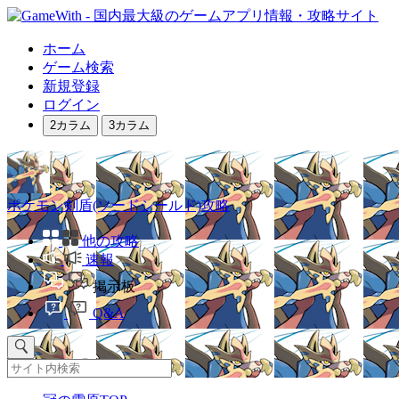
ホーム
ゲーム検索
新規登録
ログイン
2カラム
3カラム
ポケモン剣盾(ソードシールド)攻略
他の攻略
速報
掲示板
Q&A