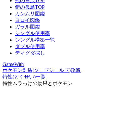
冠の雪原TOP
鎧の孤島TOP
カンムリ図鑑
ヨロイ図鑑
ガラル図鑑
シングル使用率
シングル構築一覧
ダブル使用率
ディグダ探し
GameWith
ポケモン剣盾(ソードシールド)攻略
特性(とくせい)一覧
特性ムラっけの効果とポケモン