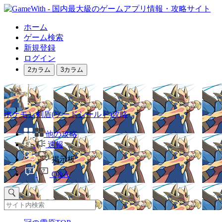
ホーム
ゲーム検索
新規登録
ログイン
2カラム
3カラム
ポケモン剣盾(ソードシールド)攻略
他の攻略
速報
掲示板
Q&A