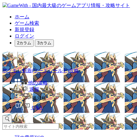
ホーム
ゲーム検索
新規登録
ログイン
2カラム
3カラム
ポケモン剣盾(ソードシールド)攻略
他の攻略
速報
掲示板
Q&A