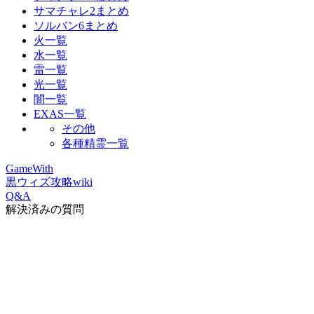
サマチャレ2まとめ
ソルバン6まとめ
火一覧
水一覧
雷一覧
光一覧
闇一覧
EXAS一覧
その他
各種精霊一覧
GameWith
黒ウィズ攻略wiki
Q&A
解決済みの質問