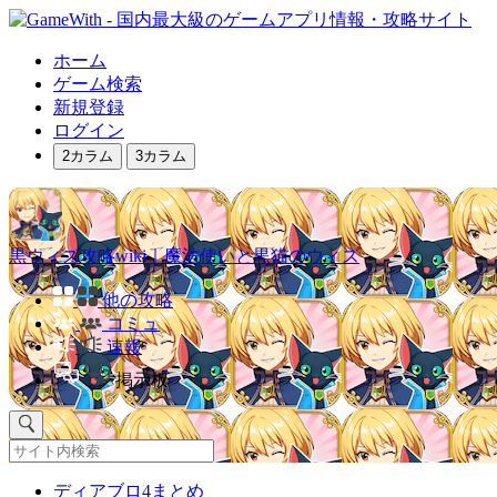
ホーム
ゲーム検索
新規登録
ログイン
2カラム
3カラム
黒ウィズ攻略wiki｜魔法使いと黒猫のウィズ
他の攻略
コミュ
速報
掲示板
ディアブロ4まとめ