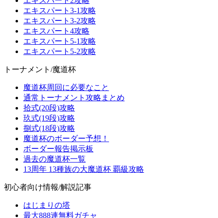
エキスパート2攻略
エキスパート3-1攻略
エキスパート3-2攻略
エキスパート4攻略
エキスパート5-1攻略
エキスパート5-2攻略
トーナメント/魔道杯
魔道杯周回に必要なこと
通常トーナメント攻略まとめ
拾式(20段)攻略
玖式(19段)攻略
捌式(18段)攻略
魔道杯のボーダー予想！
ボーダー報告掲示板
過去の魔道杯一覧
13周年 13種族の大魔道杯 覇級攻略
初心者向け情報/解説記事
はじまりの塔
最大888連無料ガチャ