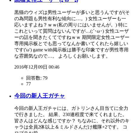
黒猫のウィズは男性ユーザーが多いと思うんですが(そ
の為問題も男性有利な傾向に…。) 女性ユーザーも一
応いますよね？ｗｗ(私の周りにはいませんが。) 特に
これといって質問はないんですが…(;´･ω･) 女性ユーザ
ーの話を聞きたくてですねｗｗ 期間限定女性ユーザー
専用掲示板とでも思ってなんか書いてくれたら嬉しい
です('ω') game with掲示板は勝手な印象ですが男性専用
な雰囲気なので…。 よろしくお願いします。
2016年12月09日 00:46
回答数:
79
77
今回の新人王ガチャ
今回の新人王ガチャには、ガトリンさん目当てに全力
で行きました。 結果、230連程度で来てくれました。
皆さんはどんな感じですか？ ちなみに、それ以外のキ
ャラは全員2体以上＆ミルドさんだけ艦隊+2です。 コ