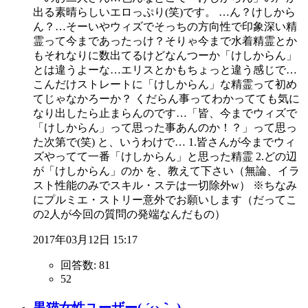
出る素晴らしいエロっぷり(笑)です。 …ん？けしから
ん？…そーいやウィズでそっちの方向性で印象深い精
霊って今まであったっけ？そりゃ今まで水着精霊とか
もそれなりに数出てるけどなんつーか「けしからん」
とは違うよーな…エリスとかもちょっと違う感じで…
こんだけストレートに「けしからん」な精霊って初め
てじゃなかろーか？ くだらん事ってわかってても気に
なり出したら止まらんのです…「皆、今までウィズで
「けしからん」って思った事あんのか！？」って思っ
た次第で(笑) と、いうわけで… 1.皆さんが今までウィ
ズやってて一番「けしからん」と思った精霊 2.どの辺
が「けしからん」のか を、教えて下さい（無論、イラ
スト性能のみでスキル・ステは一切除外w） ※ちなみ
にプルミエ・ストリー意外でお願いします（だってこ
の2人が今回の質問の発端なんだもの）
2017年03月12日 15:17
回答数:
81
52
黒猫女性ユーザー(₌´ω｀₌)