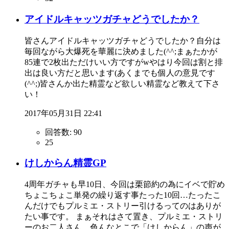
アイドルキャッツガチャどうでしたか？
皆さんアイドルキャッツガチャどうでしたか？自分は
毎回ながら大爆死を華麗に決めました(^^;まぁたかが
85連で2枚出ただけいい方ですがwやはり今回は割と排
出は良い方だと思います(あくまでも個人の意見です
(^^;)皆さんか出た精霊など欲しい精霊など教えて下さ
い！
2017年05月31日 22:41
回答数:
90
25
けしからん精霊GP
4周年ガチャも早10日、今回は栗節約の為にイベで貯め
ちょこちょこ単発の繰り返す事たった10回…たったこ
んだけでもプルミエ・ストリー引けるってのはありが
たい事です。 まぁそれはさて置き、プルミエ・ストリ
ーのお二人さん…色んなとこで「けしからん」の声が