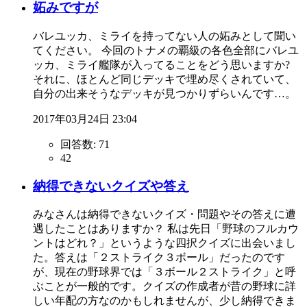
妬みですが
バレユッカ、ミライを持ってない人の妬みとして聞い
てください。 今回のトナメの覇級の各色全部にバレユ
ッカ、ミライ艦隊が入ってることをどう思いますか?
それに、ほとんど同じデッキで埋め尽くされていて、
自分の出来そうなデッキが見つかりずらいんです…。
2017年03月24日 23:04
回答数:
71
42
納得できないクイズや答え
みなさんは納得できないクイズ・問題やその答えに遭
遇したことはありますか？ 私は先日「野球のフルカウ
ントはどれ？」というような四択クイズに出会いまし
た。答えは「２ストライク３ボール」だったのです
が、現在の野球界では「３ボール２ストライク」と呼
ぶことが一般的です。クイズの作成者が昔の野球に詳
しい年配の方なのかもしれませんが、少し納得できま