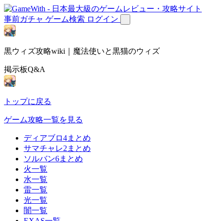
事前ガチャ
ゲーム検索
ログイン
黒ウィズ攻略wiki｜魔法使いと黒猫のウィズ
掲示板Q&A
トップに戻る
ゲーム攻略一覧を見る
ディアブロ4まとめ
サマチャレ2まとめ
ソルバン6まとめ
火一覧
水一覧
雷一覧
光一覧
闇一覧
EXAS一覧