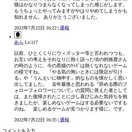
猫はかなりつまらなくなってしまった感じがします。
もうちょっとやってみますがやはりやめてしまうかも
知れません。 ありがとうございました。
2022年7月22日 16:22 |
通報
あら
Lv.117
以前、ひとくくりにウィズッター等と言われつつも、
お互いの考えをそれなりに熱く語った頃の的猟鹿さん
の時のように、今の黒猫のｳｨｽﾞは熱くなれないゲーム
の様ですね。 『やる気の無いときには限定が引け
る』や『うんえいに物申す』的なものを懐かしく思い
出してました。 去年最後と思われる『辞める際のフ
ォローフォロワーについて』の質問に答えた者として
は、また復帰されたことに少し喜びじみた気持ちを抱
きましたが、楽しめないゲームはする必要ないですも
のね。 楽しめるゲームが見つかります様に。です。
2022年7月22日 16:35 |
通報
コメントを入力