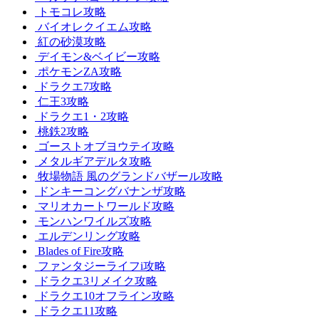
トモコレ攻略
バイオレクイエム攻略
紅の砂漠攻略
デイモン&ベイビー攻略
ポケモンZA攻略
ドラクエ7攻略
仁王3攻略
ドラクエ1・2攻略
桃鉄2攻略
ゴーストオブヨウテイ攻略
メタルギアデルタ攻略
牧場物語 風のグランドバザール攻略
ドンキーコングバナンザ攻略
マリオカートワールド攻略
モンハンワイルズ攻略
エルデンリング攻略
Blades of Fire攻略
ファンタジーライフi攻略
ドラクエ3リメイク攻略
ドラクエ10オフライン攻略
ドラクエ11攻略