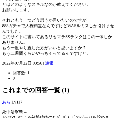
とはどのようなスキルなのか教えてください。
お願いします。
それともう一つどう思うか伺いたいのですが
888ガチャで人権精霊なんですけどWASルミスしか引けませ
んでした。
このサイトに書いてあるリセマラSSランクはこの一体しか
ありません。
もう一度やり直した方がいいと思いますか？
もう二週間くらいやっちゃってるんですけど。
2022年07月22日 03:56 |
通報
回答数:
1
0
これまでの回答一覧 (1)
あら
Lv117
死中活撃斬→
AS(ｱﾝｻｰ)による敵撃破後のｵｰﾊﾞｰﾀﾞﾒｰｼﾞでゲージを貯めま