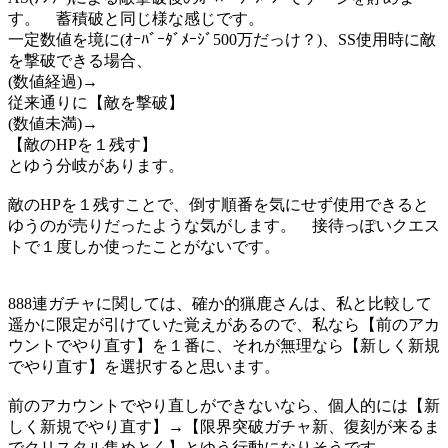
す。 蓄積破と同じ様な感じです。
一定数値を境に(ｵｰﾊﾞｰﾀﾞﾒｰｼﾞ500万だっけ？)、SS使用時に敵
を撃破できる場合、
(数値経過)→
従来通りに【敵を撃破】
(数値未満)→
【敵のHPを１残す】
とゆう分岐があります。
敵のHPを１残すことで、倒す順番を気にせず使用できると
ゆうのが売りだったような気がします。 接待っぽいクエス
トで１度しか使ったことがないです。
888連ガチャに関しては、確か的猟鹿さんは、私と比較して
遥かに限定が引けていた覚えがあるので、私なら【前のアカ
ウントでやり直す】を１番に、それが無理なら【新しく新規
でやり直す】を選択すると思います。
前のアカウントでやり直しができないなら、個人的には【新
しく新規でやり直す】→【限界突破ガチャ新、復刻が来るま
でクリスタル集めとく】とゆう行動になりそうです。