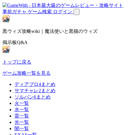
事前ガチャ
ゲーム検索
ログイン
黒ウィズ攻略wiki｜魔法使いと黒猫のウィズ
掲示板Q&A
トップに戻る
ゲーム攻略一覧を見る
ディアブロ4まとめ
サマチャレ2まとめ
ソルバン6まとめ
火一覧
水一覧
雷一覧
光一覧
闇一覧
EXAS一覧