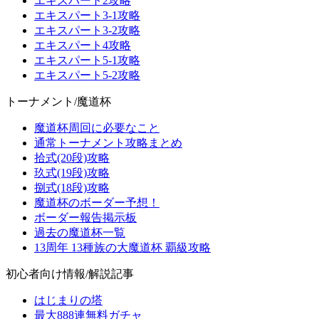
エキスパート2攻略
エキスパート3-1攻略
エキスパート3-2攻略
エキスパート4攻略
エキスパート5-1攻略
エキスパート5-2攻略
トーナメント/魔道杯
魔道杯周回に必要なこと
通常トーナメント攻略まとめ
拾式(20段)攻略
玖式(19段)攻略
捌式(18段)攻略
魔道杯のボーダー予想！
ボーダー報告掲示板
過去の魔道杯一覧
13周年 13種族の大魔道杯 覇級攻略
初心者向け情報/解説記事
はじまりの塔
最大888連無料ガチャ