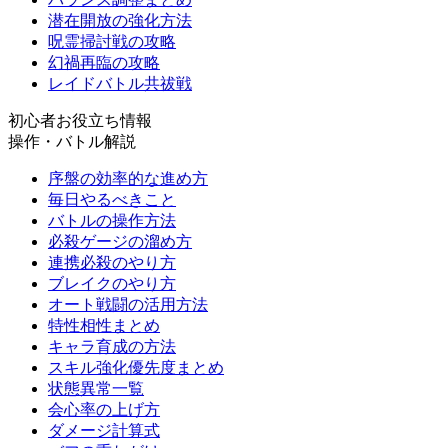
潜在開放の強化方法
呪霊掃討戦の攻略
幻禍再臨の攻略
レイドバトル共祓戦
初心者お役立ち情報
操作・バトル解説
序盤の効率的な進め方
毎日やるべきこと
バトルの操作方法
必殺ゲージの溜め方
連携必殺のやり方
ブレイクのやり方
オート戦闘の活用方法
特性相性まとめ
キャラ育成の方法
スキル強化優先度まとめ
状態異常一覧
会心率の上げ方
ダメージ計算式