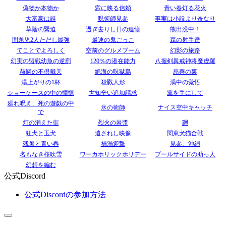
偽物か本物か
窓に映る信頼
青い春灯る花火
大富豪は誰
呪術師見参
事実は小説より奇なり
草陰の緊迫
過ぎ去りし日の追憶
熊出没中！
問題児2人ただし最強
最速の鬼ごっこ
森の射手達
てことでよろしく
空前のグルメブーム
幻影の旅路
幻実の盟戦幼魚の逆罰
120％の潜在能力
八握剣異戒神将魔虚羅
赫鱗の不倶戴天
絶海の呪獄島
慈善の裏
湯上がりの1杯
殺戮人形
渦中の覚悟
ショーケースの中の憧憬
世知辛い追加請求
翼を手にして
廻れ呪え、死の遊戯の中
氷の術師
ナイス空中キャッチ
で
灯の消えた街
烈火の岩漿
廻
狂犬と玉犬
遺されし映像
関東犬猫合戦
残暑と青い春
禍渦迎撃
見参、沖縄
名もなき桜吹雪
ワーカホリックホリデー
プールサイドの助っ人
幻想を編む
公式Discord
公式Discordの参加方法