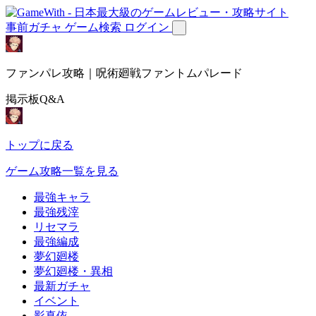
事前ガチャ
ゲーム検索
ログイン
ファンパレ攻略｜呪術廻戦ファントムパレード
掲示板Q&A
トップに戻る
ゲーム攻略一覧を見る
最強キャラ
最強残滓
リセマラ
最強編成
夢幻廻楼
夢幻廻楼・異相
最新ガチャ
イベント
影真依