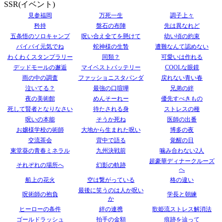
SSR(イベント)
見参福岡
万死一生
調子上々
矜持
盤石の布陣
先は異なれど
五条悟のソロキャンプ
呪い合え全てを懸けて
幼い頃の約束
バイバイ元気でね
蛇神様の生贄
遭難なんて認めない
わくわくスタンプラリー
同類？
可愛いは作れる
デッドモールの邂逅
マイベストバッテリー
COOLな眼鏡
雨の中の調査
ファッショニスタパンダ
戻れない青い春
泣いてる？
最強の口喧嘩
兄弟の絆
夜の美術館
めんそーれー
優先すべきもの
死して賢者となりなさい
待たされる身
ストレスの種
呪いの本能
そうか死ね
医師の出番
お嬢様学校の術師
大地から生まれた呪い
博多の夜
交流茶会
背中で語る
覚醒の日
東堂葵の青春ミネラル
九州決戦前
噛み合わない2人
超豪華ディナークルーズ
それぞれの場所へ
幻影の軌跡
へ
船上の花火
空は繋がっている
格の違い
最後に笑うのは人か呪い
呪術師の抱負
学長と朝練
か
ヒーローの条件
絆の連携
歌姫流ストレス解消法
ゴールドラッシュ
拍手の金額
痕跡を辿って