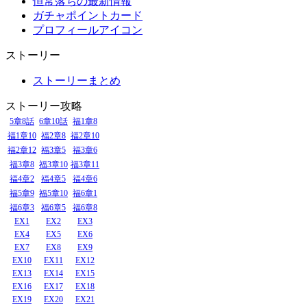
恒常落ちの最新情報
ガチャポイントカード
プロフィールアイコン
ストーリー
ストーリーまとめ
ストーリー攻略
5章8話
6章10話
福1章8
福1章10
福2章8
福2章10
福2章12
福3章5
福3章6
福3章8
福3章10
福3章11
福4章2
福4章5
福4章6
福5章9
福5章10
福6章1
福6章3
福6章5
福6章8
EX1
EX2
EX3
EX4
EX5
EX6
EX7
EX8
EX9
EX10
EX11
EX12
EX13
EX14
EX15
EX16
EX17
EX18
EX19
EX20
EX21