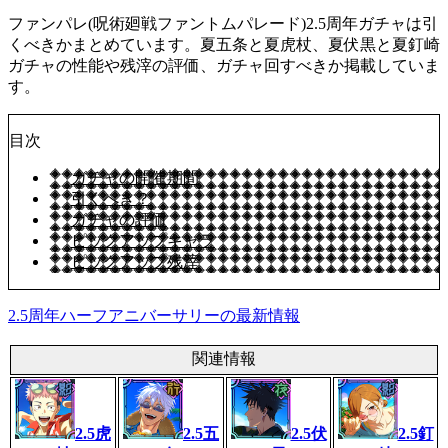
ファンパレ(呪術廻戦ファントムパレード)2.5周年ガチャは引
くべきかまとめています。夏五条と夏虎杖、夏伏黒と夏釘崎
ガチャの性能や残滓の評価、ガチャ回すべきか掲載していま
す。
目次
ガチャの開催期間
引くべき？
ガチャの評価
ピックアップキャラ
ピックアップ残滓
2.5周年ハーフアニバーサリーの最新情報
関連情報
2.5虎
2.5五
2.5伏
2.5釘