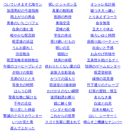
ついていきます七海サン
呪いとシャボン玉
オシャレ化計画
加茂憲紀の弓道指南
真夏の観戦者
嘘つき大っ嫌い
雨上がりの再会
医師の矜持
とりあえずコーラ
青春のいちごパフェ
東福交流
命令無視
自身の進む道
霊峰の夜
玉犬と小休止
軽やかな呪言師
学生の本分
移ろいゆく時間
呪霊達の浜辺
受け継いだもの
居残り組パーティー
うんお疲れ！
呪いの王
出会いと予感
渋谷散歩
猫助け
おみやげ吟味中
呪霊攻略非術師救出
姉弟の休暇
五条悟を助けるぞ！
午後のコーヒーブレイク
終わりたくない夏の日
恒例のゲームセンター
夕焼けの双影
超新入生歓迎会
呪霊登校班
兄弟のひととき
かつての温もり
縁側の花見酒
等身大の時間
防波堤の1級術師
竹下通りのクレープ
はらう心得
かけがえのない瞬間
幻実の盟戦・懐玉
聖夜任務に駆ける
迷惑勧誘お断り
名もなき春
千年の主従
鏡に解く朝
白波と白息
取り戻した静寂
パンダと柱の傷
日本を離れて
撃滅のクロスカウンター
これからの世界
はい、シーサー！
いつか見た青
スゴイ先輩に囲まれて
鳴らすご機嫌なナンバー
産んでよかった