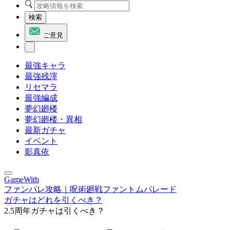
検索
ご意見
最強キャラ
最強残滓
リセマラ
最強編成
夢幻廻楼
夢幻廻楼・異相
最新ガチャ
イベント
影真依
GameWith
ファンパレ攻略｜呪術廻戦ファントムパレード
ガチャはどれを引くべき？
2.5周年ガチャは引くべき？