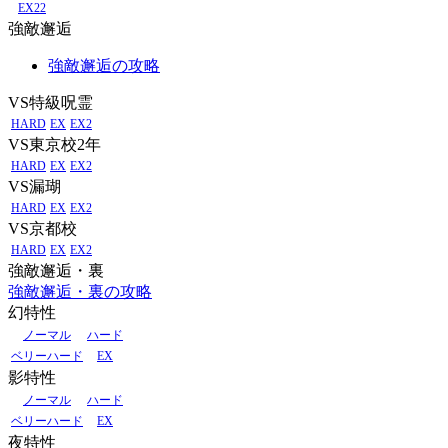
EX22
強敵邂逅
強敵邂逅の攻略
VS特級呪霊
HARD
EX
EX2
VS東京校2年
HARD
EX
EX2
VS漏瑚
HARD
EX
EX2
VS京都校
HARD
EX
EX2
強敵邂逅・裏
強敵邂逅・裏の攻略
幻特性
ノーマル
ハード
ベリーハード
EX
影特性
ノーマル
ハード
ベリーハード
EX
夜特性