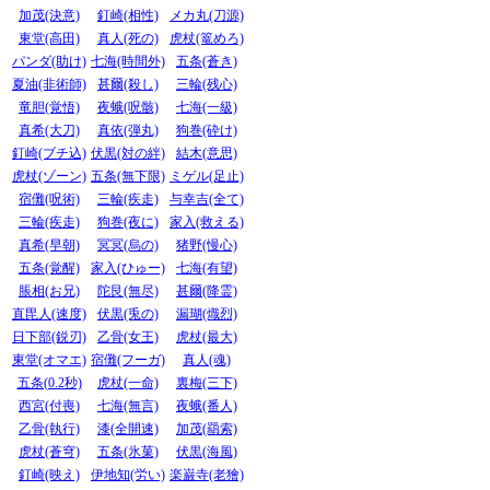
加茂(決意)
釘崎(相性)
メカ丸(刀源)
東堂(高田)
真人(死の)
虎杖(篭めろ)
パンダ(助け)
七海(時間外)
五条(蒼き)
夏油(非術師)
甚爾(殺し)
三輪(残心)
竜胆(覚悟)
夜蛾(呪骸)
七海(一級)
真希(大刀)
真依(弾丸)
狗巻(砕け)
釘崎(ブチ込)
伏黒(対の絆)
結木(意思)
虎杖(ゾーン)
五条(無下限)
ミゲル(足止)
宿儺(呪術)
三輪(疾走)
与幸吉(全て)
三輪(疾走)
狗巻(夜に)
家入(救える)
真希(早朝)
冥冥(烏の)
猪野(慢心)
五条(覚醒)
家入(ひゅー)
七海(有望)
脹相(お兄)
陀艮(無尽)
甚爾(降霊)
直毘人(速度)
伏黒(兎の)
漏瑚(熾烈)
日下部(鋭刃)
乙骨(女王)
虎杖(最大)
東堂(オマエ)
宿儺(フーガ)
真人(魂)
五条(0.2秒)
虎杖(一命)
裏梅(三下)
西宮(付喪)
七海(無言)
夜蛾(番人)
乙骨(執行)
漆(全開速)
加茂(羂索)
虎杖(蒼穹)
五条(氷菓)
伏黒(海風)
釘崎(映え)
伊地知(労い)
楽巌寺(老獪)