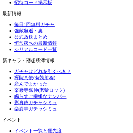
招待コード掲示板
最新情報
毎日1回無料ガチャ
強敵邂逅・裏
公式放送まとめ
恒常落ちの最新情報
シリアルコード一覧
新キャラ・廻想残滓情報
ガチャはどれを引くべき？
禪院真依(有効射程)
産んでよかった
楽巌寺嘉伸(老獪ロック)
鳴らすご機嫌なナンバー
影真依ガチャシミュ
楽巌寺ガチャシミュ
イベント
イベント一覧と優先度