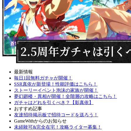
最新情報
毎日1回無料ガチャが開催！
SSR真依が新登場！性能評価はこちら！
ストーリーイベント泡沫の家族が開催！
夢幻廻楼・異相が開催！全階層の攻略はこちら！
ガチャはどれを引くべき？【影真依】
おすすめ記事
友達招待掲示板で招待コードを送ろう！
GameWithからのお知らせ
未経験可&完全在宅！攻略ライター募集！