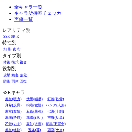
全キャラ一覧
キャラ所持率チェッカー
声優一覧
レアリティ別
SSR
SR
R
特性別
幻
影
夜
行
タイプ別
体術
術式
複合
役割別
攻撃
妨害
強化
防衛
弱体
回復
SSRキャラ
虎杖(呪力)
伏黒(継承)
釘崎(鉄骨)
真希(反骨)
狗巻(覚悟)
パンダ(人形)
東堂(友情)
五条(最強)
七海(十劃)
漏瑚(矜持)
花御(戦い)
吉野(幼魚)
乙骨(力を)
夏油(大義)
伏黒(不完全)
虎杖(軽快)
五条(茈)
西宮(ナメ)