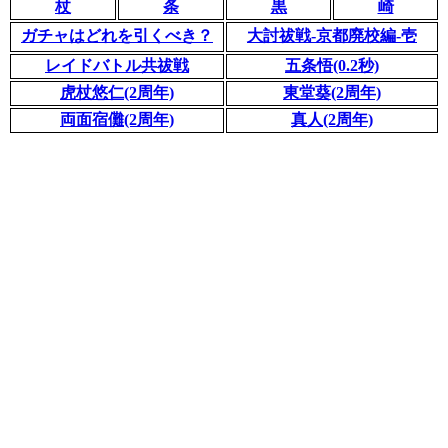
杖
条
黒
崎
ガチャはどれを引くべき？
大討祓戦-京都廃校編-壱
レイドバトル共祓戦
五条悟(0.2秒)
虎杖悠仁(2周年)
東堂葵(2周年)
両面宿儺(2周年)
真人(2周年)