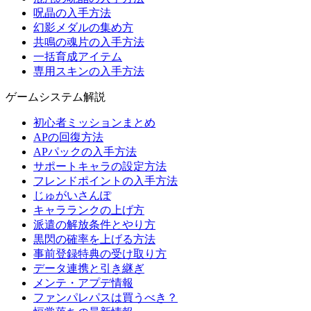
呪晶の入手方法
幻影メダルの集め方
共鳴の魂片の入手方法
一括育成アイテム
専用スキンの入手方法
ゲームシステム解説
初心者ミッションまとめ
APの回復方法
APパックの入手方法
サポートキャラの設定方法
フレンドポイントの入手方法
じゅがいさんぽ
キャラランクの上げ方
派遣の解放条件とやり方
黒閃の確率を上げる方法
事前登録特典の受け取り方
データ連携と引き継ぎ
メンテ・アプデ情報
ファンパレパスは買うべき？