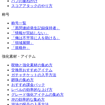
バフの重ねがけ
スコアアタックのやり方
称号
称号一覧
「黒閃連続発生記録保持者」
「情報が完結しない」
「俺は不平等に人を助ける」
「領域展開」
「規格外」
強化素材・アイテム
呪物と強化素材の集め方
交換所おすすめアイテム
ガチャチケットの入手方法
廻珠の集め方
おすすめ課金パック
レベルの効率的な上げ方
グレード強化アイテムの集め方
JPの効率的な集め方
混沌の呪晶の入手方法