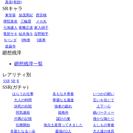
真依(有効)
SRキャラ
東堂葵
加茂憲紀
西宮桃
禪院真依
三輪霞
メカ丸
七海建人
夜蛾正道
家入硝子
竜胆サキ
結木海斗
吉野順平
0パンダ
0狗巻
0真希
楽巌寺
廻想残滓
廻想残滓一覧
レアリティ別
SSR
SR
R
SSR(ガチャ)
はらうお仕事
名もなき青春
いつかの願い
大人の時間
華麗なる邁進
互いを信じて
決死の抗戦
強者の戯れ
上下一心
同気連枝
規格外
鍋パーティー
片隅の記憶
謀計の巣
僅かな隔たり
任務開始
地元土産買ってきました
もしもの青春
冬新たなる一歩
最強の2人
大人達の休息