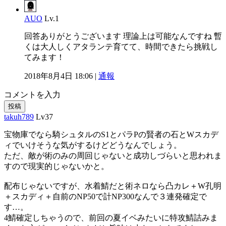
AUO
Lv.1
回答ありがとうございます 理論上は可能なんですね 暫
くは大人しくアタランテ育てて、時間できたら挑戦し
てみます！
2018年8月4日 18:06 |
通報
コメントを入力
投稿
takuh789
Lv37
宝物庫でなら騎シュタルのS1とパラPの賢者の石とWスカデ
ィでいけそうな気がするけどどうなんでしょう。
ただ、敵が術のみの周回じゃないと成功しづらいと思われま
すので現実的じゃないかと。
配布じゃないですが、水着鯖だと術ネロなら凸カレ＋W孔明
＋スカディ＋自前のNP50で計NP300なんで３連発確定で
す…。
4鯖確定しちゃうので、前回の夏イベみたいに特攻鯖詰みま