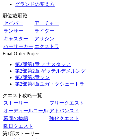
グランドの変え方
冠位戴冠戦
セイバー
アーチャー
ランサー
ライダー
キャスター
アサシン
バーサーカー
エクストラ
Final Order Projec
第2部第1章 アナスタシア
第2部第2章 ゲッテルデメルング
第2部第3章シン
第2部第4章ユガ・クシェートラ
クエスト攻略一覧
ストーリー
フリークエスト
オーディールコール
アドバンスド
幕間の物語
強化クエスト
曜日クエスト
第1部ストーリー