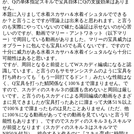
が、Qの単体指定スキルで宝具自体にQの支援効果はありま
せん。
本題に入りまして水着スカサハ＆水着イシュタルでできる
か？と言うことですが理論上は出来ると思われます。と言う
のも実際にやっていないので確たる論証は示せないのが心苦
しいのですが、動画でマリー・アントワネット（以下マリ
ー）で周回している動画がありました。マリーの宝具威力は
オブラートに包んでも宝具Lv5でも高くないです。ですので
十分に威力がある水着スカサハ＆水着イシュタルなら十分に
可能性はあると思います。
ですが、周回となると前提としてWスカディ編成になると認
識しています。と言うのもサモサンシステムのように宝具を
打ち終わっても「もう一回打てるドン！」みたいな性能はな
く、Q宝具を打った鯖関係なく100％まで溜まりません。で
すので、スカディのスキル３の援護も含めないと周回は厳し
いです。と言うのもスカディによる周回編成の動画をさまざ
まに見てきましたが宝具打ったあとに溜まって大体51％以上
で100％まで溜まったものは見たことありません（ただ、他
に100％になる動画があってその動画を見ていないと言う可
能性もあります）。ですのでスカディのスキル３もスキルマ
が前提となります（スカディのスキル３はスキルマで
NP50％付与）。総合すると作るのに『スキル育成に時間は