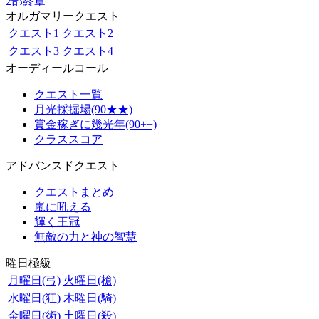
2部終章
オルガマリークエスト
クエスト1
クエスト2
クエスト3
クエスト4
オーディールコール
クエスト一覧
月光採掘場(90★★)
賞金稼ぎに幾光年(90++)
クラススコア
アドバンスドクエスト
クエストまとめ
嵐に吼える
輝く王冠
無敵の力と神の智慧
曜日極級
月曜日(弓)
火曜日(槍)
水曜日(狂)
木曜日(騎)
金曜日(術)
土曜日(殺)