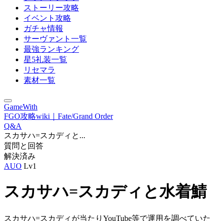
ストーリー攻略
イベント攻略
ガチャ情報
サーヴァント一覧
最強ランキング
星5礼装一覧
リセマラ
素材一覧
GameWith
FGO攻略wiki｜Fate/Grand Order
Q&A
スカサハ=スカディと...
質問と回答
解決済み
AUO
Lv1
スカサハ=スカディと水着鯖
スカサハ=スカディが当たりYouTube等で運用を調べていた