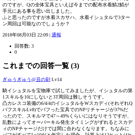
のですが、Qの全体宝具といえば今までの配布水着鯖2鯖が
手元にある事を思い出しました。
ふと思ったのですが水着スカサハ、水着イシュタルで3ター
ン周回は可能なのでしょうか？
2018年08月03日 22:09 |
通報
回答数:
3
0
これまでの回答一覧 (3)
ぎゅうぎゅう@丑の刻
Lv14
騎イシュタルを宝物庫で試してみましたが、イシュタルの第
1スキルを10にしないと3T周回は難しそうです。
凸カレスコ装備の6/4/4のイシュタルをWスカディ(それぞれQ
バフスキルLv8)でバフった宝具でのNPリチャージが37%だ
ったので、スキルマで47～49%くらいにはなりそうですが、
乱数によってオーバーキル発生タイミングがずれるとスカデ
ィのNPチャージだけでは間に合わなくなります。ちなみに
バフがすべてLv10だと仮定した場合、計算上は12ヒット(4ヒ