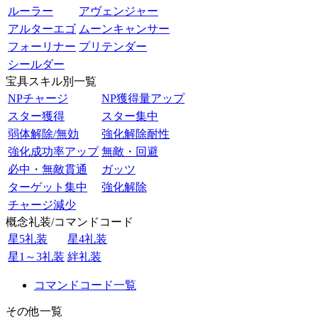
ルーラー
アヴェンジャー
アルターエゴ
ムーンキャンサー
フォーリナー
プリテンダー
シールダー
宝具スキル別一覧
NPチャージ
NP獲得量アップ
スター獲得
スター集中
弱体解除/無効
強化解除耐性
強化成功率アップ
無敵・回避
必中・無敵貫通
ガッツ
ターゲット集中
強化解除
チャージ減少
概念礼装/コマンドコード
星5礼装
星4礼装
星1～3礼装
絆礼装
コマンドコード一覧
その他一覧