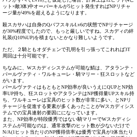
ット×敵3体)中オーバーキルが5ヒット発生すればNPリチャ
ージ量が49%を超えるようになります。
殺スカサハは自身のQバフスキルLv6の状態でNPリチャージ
が30%程度でしたので、もっと厳しいですね。スカディの絆
礼装(Q10%UP)を積まないとかなり難しいようです。
ただ、２騎ともオダチェンで孔明を引っ張ってこれれば3T
周回は十分可能です。
ちなみに、Wスカディシステムが可能な鯖は、アタランテ・
パールヴァティ・ワルキューレ・騎マリー・狂スロットなど
がいます。
パールヴァティはもともとNP効率が良いうえにQUPとNP効
率UP持ち、狂スロットやアタランテはNP獲得量UPスキル持
ち、ワルキューレは宝具のヒット数が非常に多い、とNPリ
チャージを促進する要素が多くあったことがWスカディシス
テムでの宝具連射の要因にになっています。
また、NP効率が特段優秀ではない騎マリーでWスカディシ
ステムが可能なのは、通常攻撃のヒット数が少ないだけで
N/A(1ヒット当たりのNP獲得倍率)は優秀で宝具が1体当たり