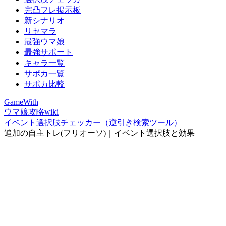
完凸フレ掲示板
新シナリオ
リセマラ
最強ウマ娘
最強サポート
キャラ一覧
サポカ一覧
サポカ比較
GameWith
ウマ娘攻略wiki
イベント選択肢チェッカー（逆引き検索ツール）
追加の自主トレ(フリオーソ)｜イベント選択肢と効果