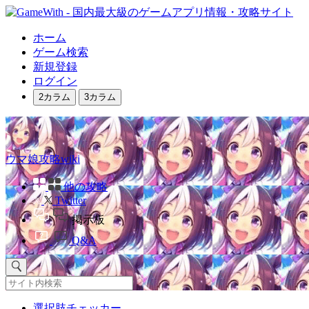
ホーム
ゲーム検索
新規登録
ログイン
2カラム
3カラム
ウマ娘攻略wiki
他の攻略
Twitter
掲示板
Q&A
選択肢チェッカー