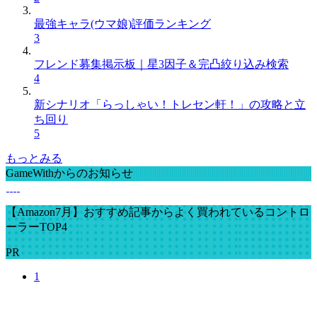
最強キャラ(ウマ娘)評価ランキング
3
フレンド募集掲示板｜星3因子＆完凸絞り込み検索
4
新シナリオ「らっしゃい！トレセン軒！」の攻略と立
ち回り
5
もっとみる
GameWithからのお知らせ
【Amazon7月】おすすめ記事からよく買われているコントロ
ーラーTOP4
PR
1