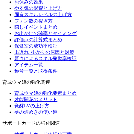
お休みの効果
やる気の影響と上げ方
固有スキルレベルの上げ方
ファン数の稼ぎ方
隠しイベントまとめ
お出かけの確率とタイミング
評価点の計算式まとめ
保健室の成功率検証
出遅れ･掛かりの原因と対策
賢さによるスキル発動率検証
アイテム一覧
称号一覧と取得条件
育成ウマ娘の強化関連
育成ウマ娘の強化要素まとめ
才能開花のメリット
覚醒LVの上げ方
夢の煌めきの使い道
サポートカードの強化関連