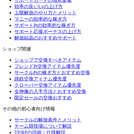
サポートカードの強化要素
効率の良いLvの上げ方
上限解放のやり方とメリット
マニーの効率的な稼ぎ方
サポートPtの効率的な稼ぎ方
サポート応援ボーナスの上げ方
解放結晶のおすすめサポート
ショップ関連
ショップで交換すべきアイテム
フレンドPt交換アイテム優先度
サークルPtの稼ぎ方とおすすめ交換
蹄鉄交換アイテム優先度
クローバー交換アイテム優先度
女神像の入手方法とおすすめ交換
限定セールの交換おすすめ
その他の初心者向け情報
サークルの解放条件とメリット
チーム競技場について解説
TP/RPの詳細｜仕様解説