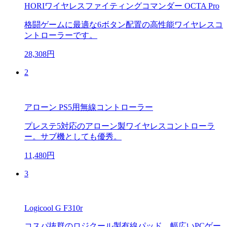
HORIワイヤレスファイティングコマンダー OCTA Pro
格闘ゲームに最適な6ボタン配置の高性能ワイヤレスコ
ントローラーです。
28,308円
2
アローン PS5用無線コントローラー
プレステ5対応のアローン製ワイヤレスコントローラ
ー。サブ機としても優秀。
11,480円
3
Logicool G F310r
コスパ抜群のロジクール製有線パッド。幅広いPCゲー