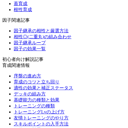
蓋育成
根性育成
因子関連記事
因子継承の相性と厳選方法
相性◎(二重丸)の組み合わせ
因子継承ループ
因子の効果一覧
初心者向け解説記事
育成関連情報
序盤の進め方
育成のコツと立ち回り
適性の効果と補正ステータス
デッキの組み方
基礎能力の種類と効果
トレーニングの種類
トレーニングLvの上げ方
友情トレーニングのやり方
スキルポイントの入手方法