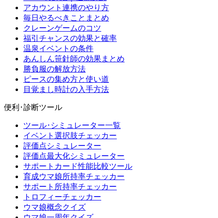
アカウント連携のやり方
毎日やるべきことまとめ
クレーンゲームのコツ
福引チャンスの効果と確率
温泉イベントの条件
あんしん笹針師の効果まとめ
勝負服の解放方法
ピースの集め方と使い道
目覚まし時計の入手方法
便利･診断ツール
ツール･シミュレーター一覧
イベント選択肢チェッカー
評価点シミュレーター
評価点最大化シミュレーター
サポートカード性能比較ツール
育成ウマ娘所持率チェッカー
サポート所持率チェッカー
トロフィーチェッカー
ウマ娘概念クイズ
ウマ娘一周年クイズ