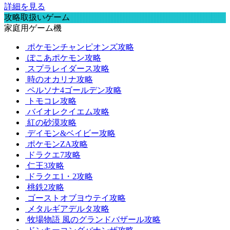
詳細を見る
攻略取扱いゲーム
家庭用ゲーム機
ポケモンチャンピオンズ攻略
ぽこあポケモン攻略
スプラレイダース攻略
時のオカリナ攻略
ペルソナ4ゴールデン攻略
トモコレ攻略
バイオレクイエム攻略
紅の砂漠攻略
デイモン&ベイビー攻略
ポケモンZA攻略
ドラクエ7攻略
仁王3攻略
ドラクエ1・2攻略
桃鉄2攻略
ゴーストオブヨウテイ攻略
メタルギアデルタ攻略
牧場物語 風のグランドバザール攻略