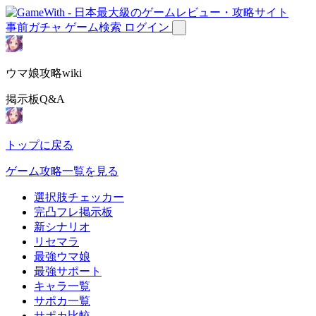
事前ガチャ
ゲーム検索
ログイン
ウマ娘攻略wiki
掲示板Q&A
トップに戻る
ゲーム攻略一覧を見る
選択肢チェッカー
完凸フレ掲示板
新シナリオ
リセマラ
最強ウマ娘
最強サポート
キャラ一覧
サポカ一覧
サポカ比較