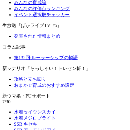
みんなの育成論
みんなの評価点ランキング
イベント選択肢チェッカー
生放送『ぱかライブTV' #5』
発表された情報まとめ
コラム記事
第132回:ルーラーシップの物語
新シナリオ「らっしゃい！トレセン軒！」
攻略と立ち回り
おまかせ育成のおすすめ設定
新ウマ娘・PUサポート
7/30
水着セイウンスカイ
水着メジロブライト
SSR キセキ