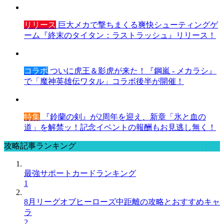
リリース
巨大メカで撃ちまくる爽快シューティングゲ
ーム『終末のタイタン：ラストラッシュ』リリース！
コラボ
ついに虎王＆影虎が来た！『鋼嵐 - メカラシ』
で「魔神英雄伝ワタル」コラボ後半が開催！
特集
『鈴蘭の剣』が2周年を迎え、新章「氷と血の
道」を解禁ッ！記念イベントの報酬もお見逃し無く！
攻略記事ランキング
最強サポートカードランキング
1
8月リーグオブヒーローズ中距離の攻略とおすすめキャ
ラ
2