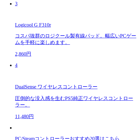
3
Logicool G F310r
コスパ抜群のロジクール製有線パッド。幅広いPCゲー
ムを手軽に楽しめます。
2,860円
4
DualSense ワイヤレスコントローラー
圧倒的な没入感を生むPS5純正ワイヤレスコントロー
ラー。
11,480円
PC/Steamコントローラーおすすめ20選はこちら