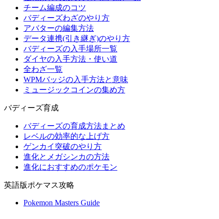
チーム編成のコツ
バディーズわざのやり方
アバターの編集方法
データ連携(引き継ぎ)のやり方
バディーズの入手場所一覧
ダイヤの入手方法・使い道
全わざ一覧
WPMバッジの入手方法と意味
ミュージックコインの集め方
バディーズ育成
バディーズの育成方法まとめ
レベルの効率的な上げ方
ゲンカイ突破のやり方
進化とメガシンカの方法
進化におすすめのポケモン
英語版ポケマス攻略
Pokemon Masters Guide