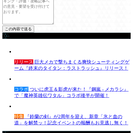
ゲームを探す
リリース
巨大メカで撃ちまくる爽快シューティングゲ
ーム『終末のタイタン：ラストラッシュ』リリース！
コラボ
ついに虎王＆影虎が来た！『鋼嵐 - メカラシ』
で「魔神英雄伝ワタル」コラボ後半が開催！
特集
『鈴蘭の剣』が2周年を迎え、新章「氷と血の
道」を解禁ッ！記念イベントの報酬もお見逃し無く！