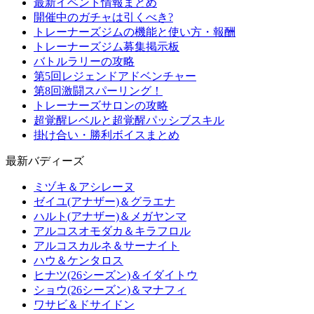
最新イベント情報まとめ
開催中のガチャは引くべき?
トレーナーズジムの機能と使い方・報酬
トレーナーズジム募集掲示板
バトルラリーの攻略
第5回レジェンドアドベンチャー
第8回激闘スパーリング！
トレーナーズサロンの攻略
超覚醒レベルと超覚醒パッシブスキル
掛け合い・勝利ボイスまとめ
最新バディーズ
ミヅキ＆アシレーヌ
ゼイユ(アナザー)＆グラエナ
ハルト(アナザー)＆メガヤンマ
アルコスオモダカ＆キラフロル
アルコスカルネ＆サーナイト
ハウ＆ケンタロス
ヒナツ(26シーズン)＆イダイトウ
ショウ(26シーズン)＆マナフィ
ワサビ＆ドサイドン