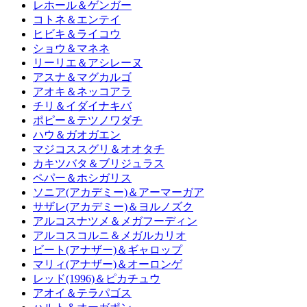
レホール＆ゲンガー
コトネ＆エンテイ
ヒビキ＆ライコウ
ショウ＆マネネ
リーリエ＆アシレーヌ
アスナ＆マグカルゴ
アオキ＆ネッコアラ
チリ＆イダイナキバ
ポピー＆テツノワダチ
ハウ＆ガオガエン
マジコススグリ＆オオタチ
カキツバタ＆ブリジュラス
ペパー＆ホシガリス
ソニア(アカデミー)＆アーマーガア
サザレ(アカデミー)＆ヨルノズク
アルコスナツメ＆メガフーディン
アルコスコルニ＆メガルカリオ
ビート(アナザー)＆ギャロップ
マリィ(アナザー)＆オーロンゲ
レッド(1996)＆ピカチュウ
アオイ＆テラパゴス