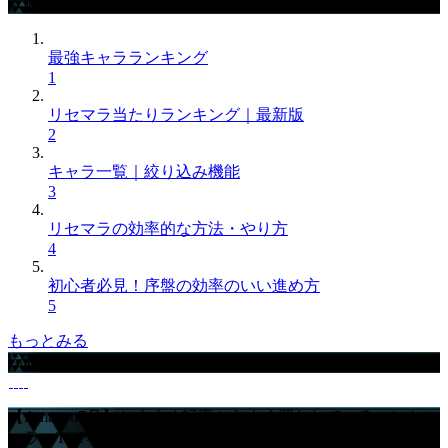
攻略記事ランキング
最強キャラランキング
1
リセマラ当たりランキング｜最新版
2
キャラ一覧｜絞り込み機能
3
リセマラの効率的な方法・やり方
4
初心者必見！序盤の効率のいい進め方
5
もっとみる
GameWithからのお知らせ
【Amazon7月】おすすめ記事からよく買われているコントロ
ーラーTOP4