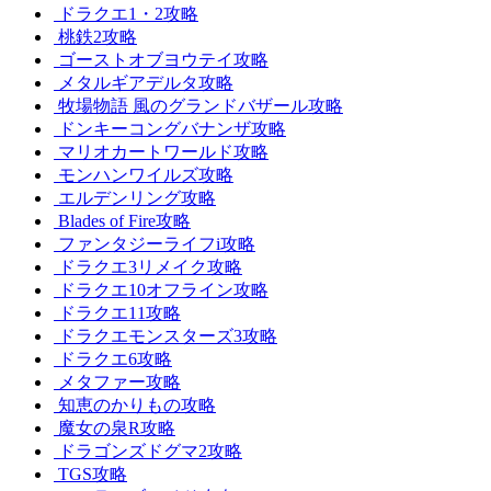
ドラクエ1・2攻略
桃鉄2攻略
ゴーストオブヨウテイ攻略
メタルギアデルタ攻略
牧場物語 風のグランドバザール攻略
ドンキーコングバナンザ攻略
マリオカートワールド攻略
モンハンワイルズ攻略
エルデンリング攻略
Blades of Fire攻略
ファンタジーライフi攻略
ドラクエ3リメイク攻略
ドラクエ10オフライン攻略
ドラクエ11攻略
ドラクエモンスターズ3攻略
ドラクエ6攻略
メタファー攻略
知恵のかりもの攻略
魔女の泉R攻略
ドラゴンズドグマ2攻略
TGS攻略