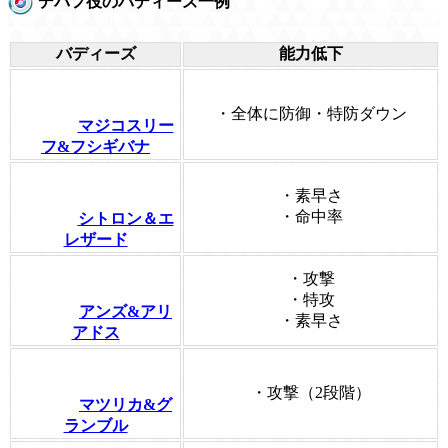
デバフ役のバディーズ一例
バディーズ
能力低下
・全体に防御・特防ダウン
マジコスリー
フ&フシギバナ
・素早さ
・命中率
シトロン＆エ
レザード
・攻撃
・特攻
アンズ&アリ
・素早さ
アドス
・攻撃（2段階）
マツリカ&グ
ランブル