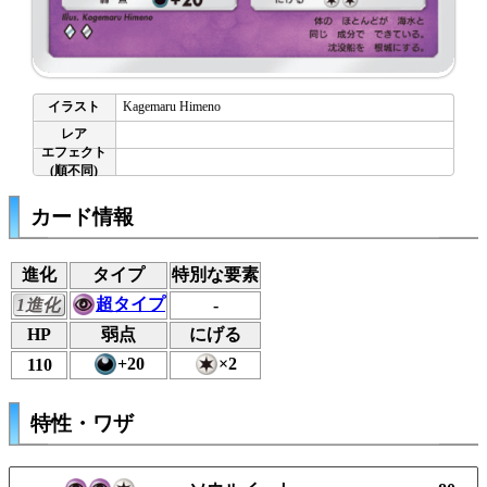
Kagemaru Himeno
カード情報
進化
タイプ
特別な要素
超タイプ
1進化
-
HP
弱点
にげる
+20
×2
110
特性・ワザ