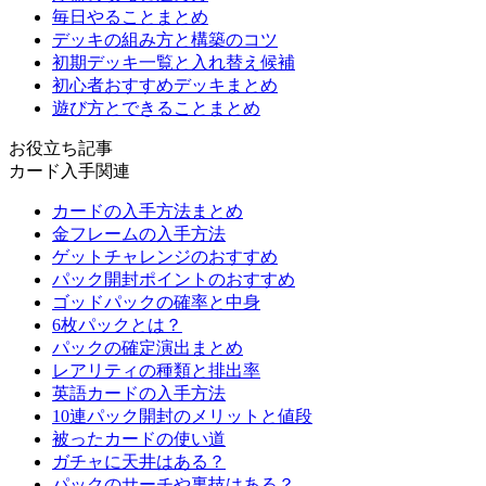
毎日やることまとめ
デッキの組み方と構築のコツ
初期デッキ一覧と入れ替え候補
初心者おすすめデッキまとめ
遊び方とできることまとめ
お役立ち記事
カード入手関連
カードの入手方法まとめ
金フレームの入手方法
ゲットチャレンジのおすすめ
パック開封ポイントのおすすめ
ゴッドパックの確率と中身
6枚パックとは？
パックの確定演出まとめ
レアリティの種類と排出率
英語カードの入手方法
10連パック開封のメリットと値段
被ったカードの使い道
ガチャに天井はある？
パックのサーチや裏技はある？