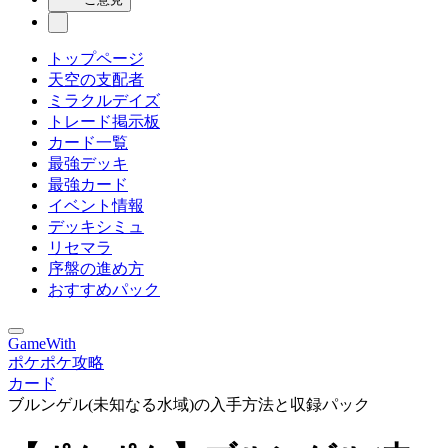
トップページ
天空の支配者
ミラクルデイズ
トレード掲示板
カード一覧
最強デッキ
最強カード
イベント情報
デッキシミュ
リセマラ
序盤の進め方
おすすめパック
GameWith
ポケポケ攻略
カード
ブルンゲル(未知なる水域)の入手方法と収録パック