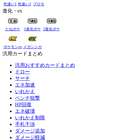
色違い1
色違い2
プロモ
進化・ex
たねポケ
1進化ポケ
2進化ポケ
ポケモンex
メガシンカ
汎用カードまとめ
汎用おすすめカードまとめ
ドロー
サーチ
エネ加速
いれかえ
ベンチ狙撃
HP回復
エネ破壊
いれかえ制限
手札干渉
ダメージ追加
ダメージ軽減