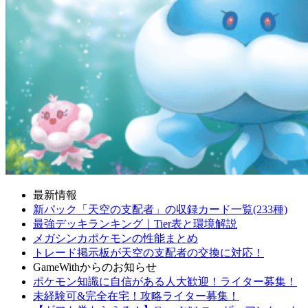
最新情報
新パック「天空の支配者」の収録カード一覧(233種)
最強デッキランキング｜Tier表と環境解説
メガシンカポケモンの性能まとめ
トレード掲示板が天空の支配者の交換に対応！
GameWithからのお知らせ
ポケモン知識に自信がある人大歓迎！ライター募集！
未経験可&完全在宅！攻略ライター募集！