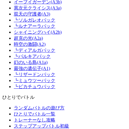
イーブイガーデン(A3b)
異次元クライシス(A3a)
双天の守護者(A3)
┗ソルガレオパック
┗ルナアーラパック
シャイニングハイ(A2b)
超克の光(A2a)
時空の激闘(A2)
┗ディアルガパック
┗パルキアパック
幻のいる島(A1a)
最強の遺伝子(A1)
┗リザードンパック
┗ミュウツーパック
┗ピカチュウパック
ひとりでバトル
ランダムバトルの遊び方
ひとりでバトル一覧
トレーナーなし攻略
ステップアップバトル初級