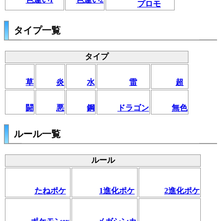
プロモ
タイプ一覧
タイプ
草
炎
水
雷
超
闘
悪
鋼
ドラゴン
無色
ルール一覧
ルール
たねポケ
1進化ポケ
2進化ポケ