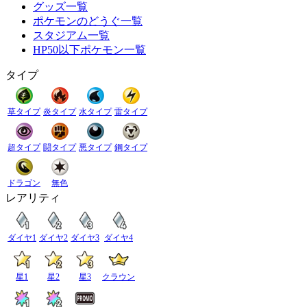
グッズ一覧
ポケモンのどうぐ一覧
スタジアム一覧
HP50以下ポケモン一覧
タイプ
草タイプ
炎タイプ
水タイプ
雷タイプ
超タイプ
闘タイプ
悪タイプ
鋼タイプ
ドラゴン
無色
レアリティ
ダイヤ1
ダイヤ2
ダイヤ3
ダイヤ4
星1
星2
星3
クラウン