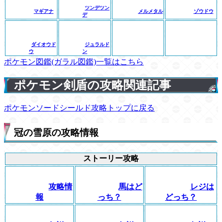
ツンデツン
マギアナ
メルメタル
ゾウドウ
デ
ダイオウド
ジュラルド
ウ
ン
ポケモン図鑑(ガラル図鑑)一覧はこちら
ポケモン剣盾の攻略関連記事
ポケモンソードシールド攻略トップに戻る
冠の雪原の攻略情報
ストーリー攻略
攻略情
馬はど
レジは
報
っち？
どっち？