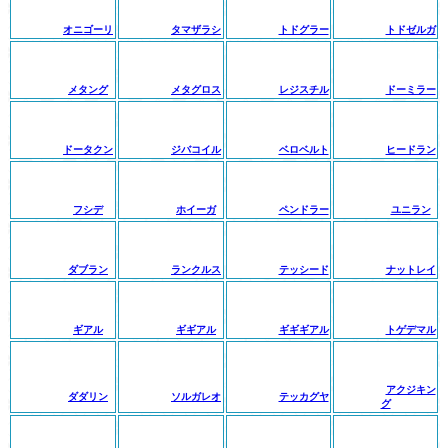
オニゴーリ
タマザラシ
トドグラー
トドゼルガ
メタング
メタグロス
レジスチル
ドーミラー
ドータクン
ジバコイル
ベロベルト
ヒードラン
フシデ
ホイーガ
ペンドラー
ユニラン
ダブラン
ランクルス
テッシード
ナットレイ
ギアル
ギギアル
ギギギアル
トゲデマル
アクジキン
ダダリン
ソルガレオ
テッカグヤ
グ