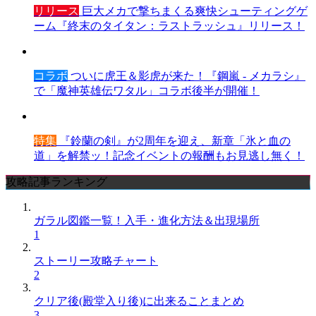
リリース
巨大メカで撃ちまくる爽快シューティングゲ
ーム『終末のタイタン：ラストラッシュ』リリース！
コラボ
ついに虎王＆影虎が来た！『鋼嵐 - メカラシ』
で「魔神英雄伝ワタル」コラボ後半が開催！
特集
『鈴蘭の剣』が2周年を迎え、新章「氷と血の
道」を解禁ッ！記念イベントの報酬もお見逃し無く！
攻略記事ランキング
ガラル図鑑一覧！入手・進化方法＆出現場所
1
ストーリー攻略チャート
2
クリア後(殿堂入り後)に出来ることまとめ
3