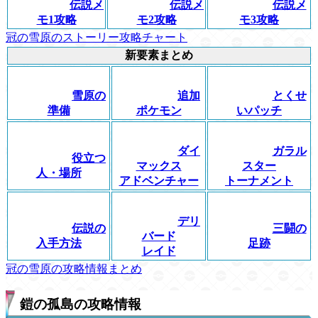
伝説メ
伝説メ
伝説メ
モ1攻略
モ2攻略
モ3攻略
冠の雪原のストーリー攻略チャート
新要素まとめ
雪原の
追加
とくせ
準備
ポケモン
いパッチ
ダイ
ガラル
役立つ
マックス
スター
人・場所
アドベンチャー
トーナメント
デリ
伝説の
三闘の
バード
入手方法
足跡
レイド
冠の雪原の攻略情報まとめ
鎧の孤島の攻略情報