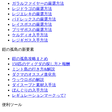
ガラルファイヤーの厳選方法
レジドラゴの厳選方法
レジエレキの厳選方法
バドレックスの厳選方法
レイスポスの厳選方法
ブリザポスの厳選方法
ケルディオ入手方法
レジギガス入手方法
鎧の孤島の新要素
鎧の孤島攻略まとめ
150匹のディグダの探し方と報酬
ミント島の行き方&解説
ダクマのオススメ進化先
ウッウロボの解説
ダイスープと素材入手法
ぼんぐりの入手方法
レギュレーションマークって?
便利ツール