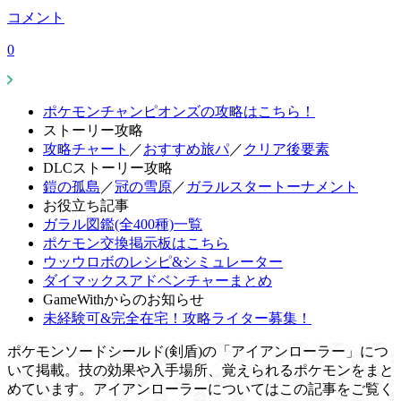
コメント
0
ポケモンチャンピオンズの攻略はこちら！
ストーリー攻略
攻略チャート
／
おすすめ旅パ
／
クリア後要素
DLCストーリー攻略
鎧の孤島
／
冠の雪原
／
ガラルスタートーナメント
お役立ち記事
ガラル図鑑(全400種)一覧
ポケモン交換掲示板はこちら
ウッウロボのレシピ&シミュレーター
ダイマックスアドベンチャーまとめ
GameWithからのお知らせ
未経験可&完全在宅！攻略ライター募集！
ポケモンソードシールド(剣盾)の「アイアンローラー」につ
いて掲載。技の効果や入手場所、覚えられるポケモンをまと
めています。アイアンローラーについてはこの記事をご覧く