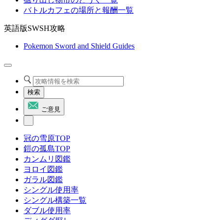
バトルカフェの場所と報酬一覧
英語版SWSH攻略
Pokemon Sword and Shield Guides
検索
ご意見
冠の雪原TOP
鎧の孤島TOP
カンムリ図鑑
ヨロイ図鑑
ガラル図鑑
シングル使用率
シングル構築一覧
ダブル使用率