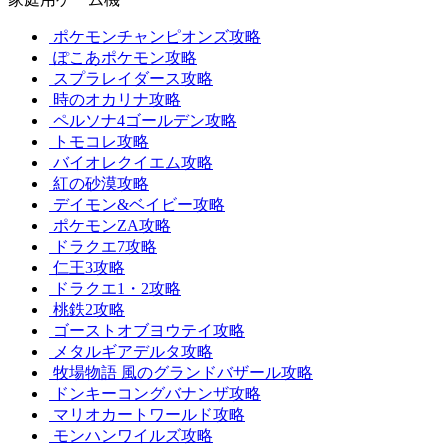
ポケモンチャンピオンズ攻略
ぽこあポケモン攻略
スプラレイダース攻略
時のオカリナ攻略
ペルソナ4ゴールデン攻略
トモコレ攻略
バイオレクイエム攻略
紅の砂漠攻略
デイモン&ベイビー攻略
ポケモンZA攻略
ドラクエ7攻略
仁王3攻略
ドラクエ1・2攻略
桃鉄2攻略
ゴーストオブヨウテイ攻略
メタルギアデルタ攻略
牧場物語 風のグランドバザール攻略
ドンキーコングバナンザ攻略
マリオカートワールド攻略
モンハンワイルズ攻略