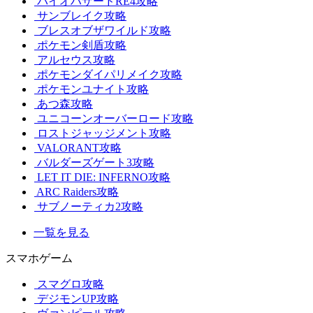
バイオハザードRE4攻略
サンブレイク攻略
ブレスオブザワイルド攻略
ポケモン剣盾攻略
アルセウス攻略
ポケモンダイパリメイク攻略
ポケモンユナイト攻略
あつ森攻略
ユニコーンオーバーロード攻略
ロストジャッジメント攻略
VALORANT攻略
バルダーズゲート3攻略
LET IT DIE: INFERNO攻略
ARC Raiders攻略
サブノーティカ2攻略
一覧を見る
スマホゲーム
スマグロ攻略
デジモンUP攻略