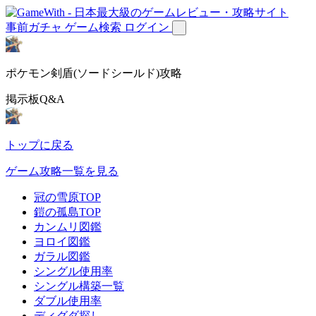
事前ガチャ
ゲーム検索
ログイン
ポケモン剣盾(ソードシールド)攻略
掲示板Q&A
トップに戻る
ゲーム攻略一覧を見る
冠の雪原TOP
鎧の孤島TOP
カンムリ図鑑
ヨロイ図鑑
ガラル図鑑
シングル使用率
シングル構築一覧
ダブル使用率
ディグダ探し