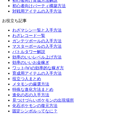
初心者向け育成方法解説
初心者向けパーティ構築方法
対戦用アイテムの入手方法
お役立ち記事
わざマシン一覧と入手方法
わざレコード一覧
ガンテツボールの入手方法
マスターボールの入手方法
バトルタワー解説
効率のいいレベル上げ方法
効率のいいお金稼ぎ
ワット(W)の効率的な稼ぎ方
育成用アイテムの入手方法
役立つ人まとめ
メタモンの厳選方法
特殊な進化方法まとめ
進化の石の入手方法
見つけづらいポケモンの出現場所
化石ポケモンの復元方法
固定シンボルってなに？