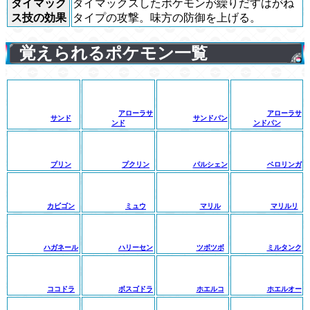
ダイマック
ダイマックスしたポケモンが繰りだすはがね
ス技の効果
タイプの攻撃。味方の防御を上げる。
覚えられるポケモン一覧
アローラサ
アローラサ
サンド
サンドパン
ンド
ンドパン
プリン
プクリン
パルシェン
ベロリンガ
カビゴン
ミュウ
マリル
マリルリ
ハガネール
ハリーセン
ツボツボ
ミルタンク
ココドラ
ボスゴドラ
ホエルコ
ホエルオー