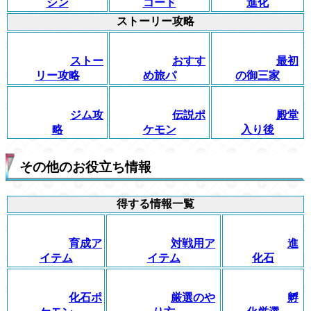
シン
コード
進化
ストーリー攻略
ストー
おすす
最初
リー攻略
め旅パ
の御三家
ジム攻
伝説ポ
殿堂
略
ケモン
入り後
その他のお役立ち情報
得する情報一覧
育成ア
対戦用ア
進
イテム
イテム
化石
化石ポ
厳選のや
孵