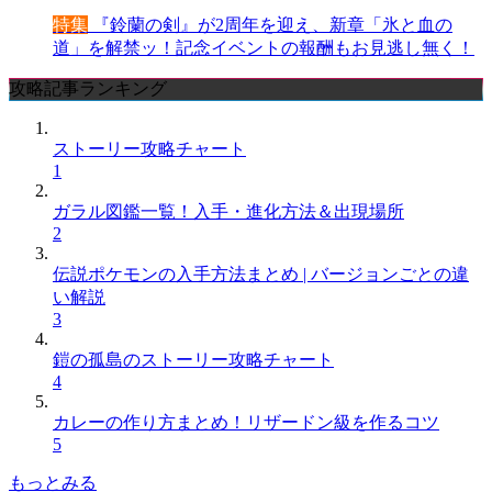
特集
『鈴蘭の剣』が2周年を迎え、新章「氷と血の
道」を解禁ッ！記念イベントの報酬もお見逃し無く！
攻略記事ランキング
ストーリー攻略チャート
1
ガラル図鑑一覧！入手・進化方法＆出現場所
2
伝説ポケモンの入手方法まとめ | バージョンごとの違
い解説
3
鎧の孤島のストーリー攻略チャート
4
カレーの作り方まとめ！リザードン級を作るコツ
5
もっとみる