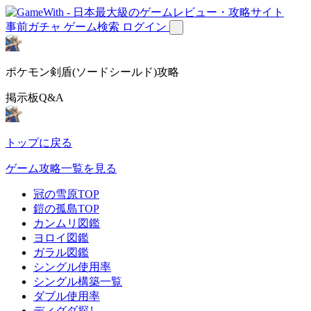
事前ガチャ
ゲーム検索
ログイン
ポケモン剣盾(ソードシールド)攻略
掲示板Q&A
トップに戻る
ゲーム攻略一覧を見る
冠の雪原TOP
鎧の孤島TOP
カンムリ図鑑
ヨロイ図鑑
ガラル図鑑
シングル使用率
シングル構築一覧
ダブル使用率
ディグダ探し