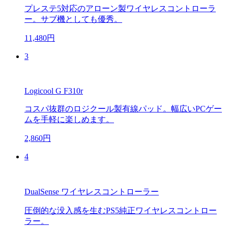
プレステ5対応のアローン製ワイヤレスコントローラ
ー。サブ機としても優秀。
11,480円
3
Logicool G F310r
コスパ抜群のロジクール製有線パッド。幅広いPCゲー
ムを手軽に楽しめます。
2,860円
4
DualSense ワイヤレスコントローラー
圧倒的な没入感を生むPS5純正ワイヤレスコントロー
ラー。