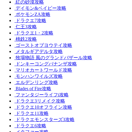
紅の砂漠攻略
デイモン&ベイビー攻略
ポケモンZA攻略
ドラクエ7攻略
仁王3攻略
ドラクエ1・2攻略
桃鉄2攻略
ゴーストオブヨウテイ攻略
メタルギアデルタ攻略
牧場物語 風のグランドバザール攻略
ドンキーコングバナンザ攻略
マリオカートワールド攻略
モンハンワイルズ攻略
エルデンリング攻略
Blades of Fire攻略
ファンタジーライフi攻略
ドラクエ3リメイク攻略
ドラクエ10オフライン攻略
ドラクエ11攻略
ドラクエモンスターズ3攻略
ドラクエ6攻略
メタファー攻略