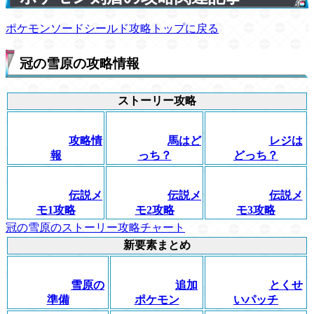
ポケモンソードシールド攻略トップに戻る
冠の雪原の攻略情報
ストーリー攻略
攻略情
馬はど
レジは
報
っち？
どっち？
伝説メ
伝説メ
伝説メ
モ1攻略
モ2攻略
モ3攻略
冠の雪原のストーリー攻略チャート
新要素まとめ
雪原の
追加
とくせ
準備
ポケモン
いパッチ