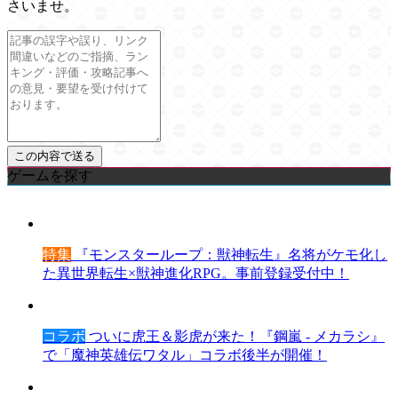
さいませ。
ゲームを探す
特集
『モンスターループ：獣神転生』名将がケモ化し
た異世界転生×獣神進化RPG。事前登録受付中！
コラボ
ついに虎王＆影虎が来た！『鋼嵐 - メカラシ』
で「魔神英雄伝ワタル」コラボ後半が開催！