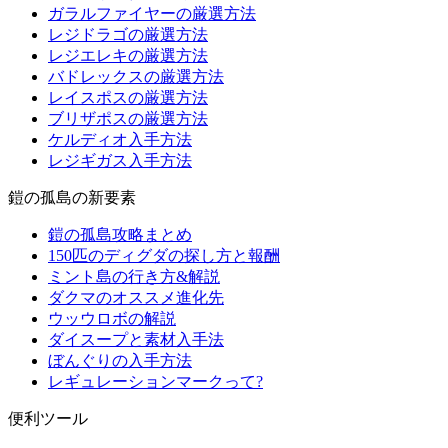
ガラルファイヤーの厳選方法
レジドラゴの厳選方法
レジエレキの厳選方法
バドレックスの厳選方法
レイスポスの厳選方法
ブリザポスの厳選方法
ケルディオ入手方法
レジギガス入手方法
鎧の孤島の新要素
鎧の孤島攻略まとめ
150匹のディグダの探し方と報酬
ミント島の行き方&解説
ダクマのオススメ進化先
ウッウロボの解説
ダイスープと素材入手法
ぼんぐりの入手方法
レギュレーションマークって?
便利ツール