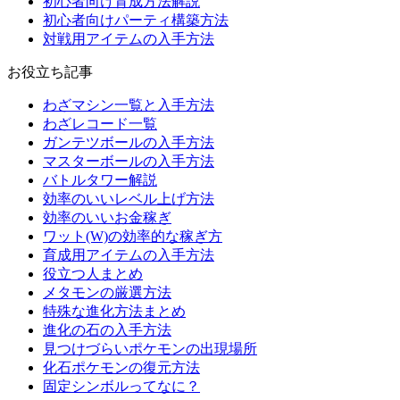
初心者向け育成方法解説
初心者向けパーティ構築方法
対戦用アイテムの入手方法
お役立ち記事
わざマシン一覧と入手方法
わざレコード一覧
ガンテツボールの入手方法
マスターボールの入手方法
バトルタワー解説
効率のいいレベル上げ方法
効率のいいお金稼ぎ
ワット(W)の効率的な稼ぎ方
育成用アイテムの入手方法
役立つ人まとめ
メタモンの厳選方法
特殊な進化方法まとめ
進化の石の入手方法
見つけづらいポケモンの出現場所
化石ポケモンの復元方法
固定シンボルってなに？