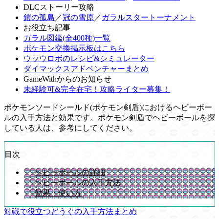
DLCストーリー攻略
鎧の孤島
／
冠の雪原
／
ガラルスタートーナメント
お役立ち記事
ガラル図鑑(全400種)一覧
ポケモン交換掲示板はこちら
ウッウロボのレシピ&シミュレーター
ダイマックスアドベンチャーまとめ
GameWithからのお知らせ
未経験可&完全在宅！攻略ライター募集！
ポケモンソードシールド(ポケモン剣盾)におけるヘビーボー
ルの入手方法と効果です。ポケモン剣盾でヘビーボールを探
している人は、参考にしてください。
目次
ヘビーボールの詳細
ヘビーボールの入手方法
効果・使い方
対戦で役立つどうぐの入手方法まとめ