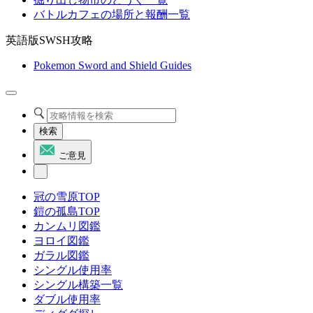
バトルカフェの場所と報酬一覧
英語版SWSH攻略
Pokemon Sword and Shield Guides
検索
ご意見
冠の雪原TOP
鎧の孤島TOP
カンムリ図鑑
ヨロイ図鑑
ガラル図鑑
シングル使用率
シングル構築一覧
ダブル使用率